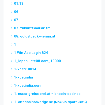
01.13
06
07
07. zukunftsmusik.fm
08. goldstueck-vienna.at
1
1 Win App Login 824
1_lapapillote08.com_10000
1-xbeti18034
1-xbetindia
1-xbetindia.com
1. mass-greisslerei.at – bitcoin-casinos
1. ottocasinosverige.se (можно прогонять)