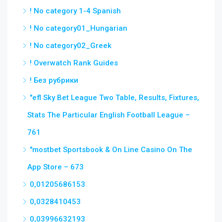
! No category 1-4 Spanish
! No category01_Hungarian
! No category02_Greek
! Overwatch Rank Guides
! Без рубрики
"efl Sky Bet League Two Table, Results, Fixtures,
Stats The Particular English Football League –
761
"‎mostbet Sportsbook & On Line Casino On The
App Store – 673
0,01205686153
0,0328410453
0,03996632193