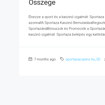
Összege
Élvezze a sport és a kaszinó izgalmát: Sportaza
azonnal!A Sportaza Kaszinó BemutatásaRegiszt
SportazánálBónuszok és Promóciók a Sportazáná
kaszinó izgalmát: Sportaza belépés egy kattintáss
7 months ago
sportazacasino.hu_50