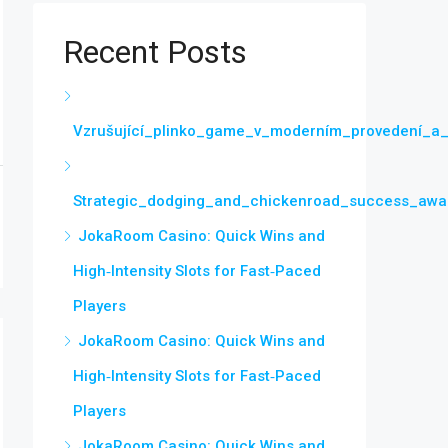
Recent Posts
Vzrušující_plinko_game_v_moderním_provedení_a_
Strategic_dodging_and_chickenroad_success_awai
JokaRoom Casino: Quick Wins and
High‑Intensity Slots for Fast‑Paced
Players
JokaRoom Casino: Quick Wins and
High‑Intensity Slots for Fast‑Paced
Players
JokaRoom Casino: Quick Wins and