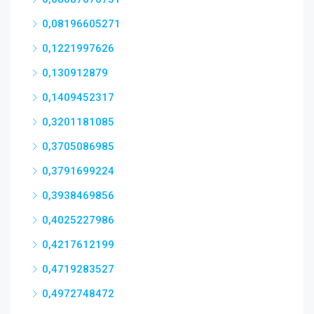
0,08196605271
0,1221997626
0,130912879
0,1409452317
0,3201181085
0,3705086985
0,3791699224
0,3938469856
0,4025227986
0,4217612199
0,4719283527
0,4972748472