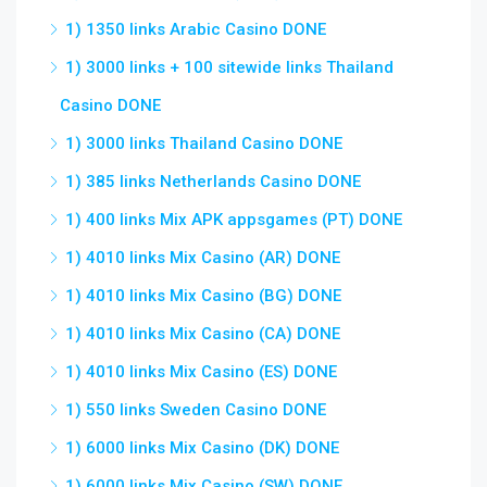
1) 1350 links Arabic Casino DONE
1) 3000 links + 100 sitewide links Thailand
Casino DONE
1) 3000 links Thailand Casino DONE
1) 385 links Netherlands Casino DONE
1) 400 links Mix APK appsgames (PT) DONE
1) 4010 links Mix Casino (AR) DONE
1) 4010 links Mix Casino (BG) DONE
1) 4010 links Mix Casino (CA) DONE
1) 4010 links Mix Casino (ES) DONE
1) 550 links Sweden Casino DONE
1) 6000 links Mix Casino (DK) DONE
1) 6000 links Mix Casino (SW) DONE