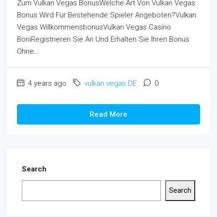
Zum Vulkan Vegas BonusWelche Art Von Vulkan Vegas
Bonus Wird Für Bestehende Spieler Angeboten?Vulkan
Vegas WillkommensbonusVulkan Vegas Casino
BoniRegistrieren Sie An Und Erhalten Sie Ihren Bonus
Ohne...
4 years ago
vulkan vegas DE
0
Read More
Search
Search