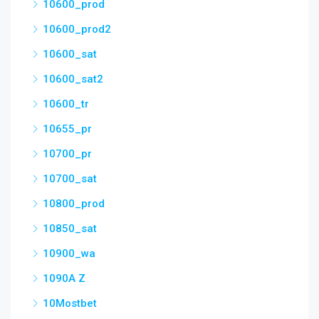
10600_prod
10600_prod2
10600_sat
10600_sat2
10600_tr
10655_pr
10700_pr
10700_sat
10800_prod
10850_sat
10900_wa
1090A Z
10Mostbet