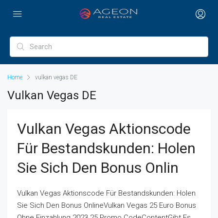
Home
vulkan vegas DE
Vulkan Vegas DE
Vulkan Vegas Aktionscode
Für Bestandskunden: Holen
Sie Sich Den Bonus Onlin
Vulkan Vegas Aktionscode Für Bestandskunden: Holen
Sie Sich Den Bonus OnlineVulkan Vegas 25 Euro Bonus
Ohne Einzahlung 2023 25 Promo CodeContentGibt Es