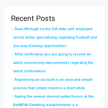
Recent Posts
Dean McHugh try the full-date self-employed
article writer specialising regarding Football and
you may iGaming opportunities
After verification you are going to receive an
alerts concerning improvements regarding the
latest confirmation
Registering an account is an easy and simple
process that simply requires a short while
Saying the newest desired added bonus at the
BetMGM Gambling establishment is a