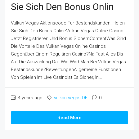
Sie Sich Den Bonus Onlin
Vulkan Vegas Aktionscode Für Bestandskunden: Holen
Sie Sich Den Bonus OnlineVulkan Vegas Online Casino
Jetzt Registrieren Und Bonus SichernContentWas Sind
Die Vorteile Des Vulkan Vegas Online Casinos
Gegenüber Einem Regulären Casino?Na Fast Alles Bis
Auf Die Auszahlung Da…Wie Wird Man Bei Vulkan Vegas
Bestandskunde?BewertungenAllgemeine Funktionen
Von Spielen Im Live CasinoIst Es Sicher, In...
4 years ago
vulkan vegas DE
0
Read More