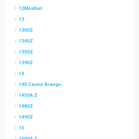
12Mostbet
13
1300Z
1340Z
1350Z
1390Z
14
140 Casino Brango-
1450A Z
1480Z
1490Z
15
1500A Z