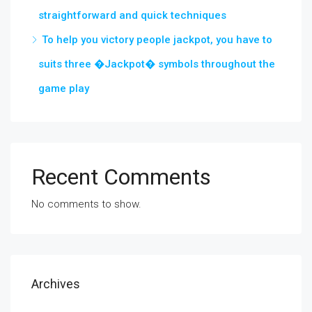
straightforward and quick techniques
To help you victory people jackpot, you have to
suits three �Jackpot� symbols throughout the
game play
Recent Comments
No comments to show.
Archives