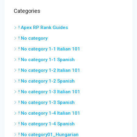
Categories
! Apex RP Rank Guides
! No category
! No category 1-1 Italian 101
! No category 1-1 Spanish
! No category 1-2 Italian 101
! No category 1-2 Spanish
! No category 1-3 Italian 101
! No category 1-3 Spanish
! No category 1-4 Italian 101
! No category 1-4 Spanish
! No category01_Hungarian