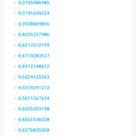
0,3705086985
0,3791699224
0,3938469856
0,4025227986
0,4217612199
0,4719283527
0,4972748472
0,5024125563
0,5574291212
0,5671567634
0,6035303108
0,6051536328
0,6376835058