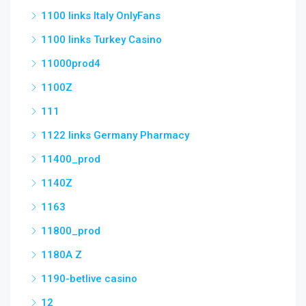
1100 links Italy OnlyFans
1100 links Turkey Casino
11000prod4
1100Z
111
1122 links Germany Pharmacy
11400_prod
1140Z
1163
11800_prod
1180A Z
1190-betlive casino
12