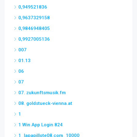
0,949521836
0,9637329158
0,9846948405
0,9927005136
007
01.13
06
07
07. zukunftsmusik.fm
08. goldstueck-vienna.at
1
1 Win App Login 824
1_lapapillote08.com_10000