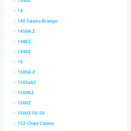
1390Z
14
140 Casino Brango-
1450A Z
1480Z
1490Z
15
1500A Z
1500allZ
1500BZ
1500Z
1500Z 50-50
152-Chipy Casino