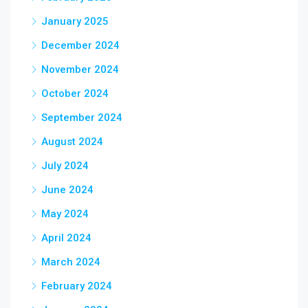
January 2025
December 2024
November 2024
October 2024
September 2024
August 2024
July 2024
June 2024
May 2024
April 2024
March 2024
February 2024