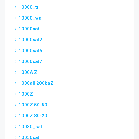
10000_tr
10000_wa
10000sat
10000sat2
10000sat6
10000sat7
1000A Z
1000all 200baZ
1000Z
1000Z 50-50
1000Z 80-20
10030_sat
10050sat