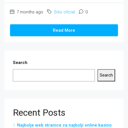
7 months ago
Sitio oficial
0
Read More
Search
Search
Recent Posts
Najbolje web stranice za najbolji online kasino