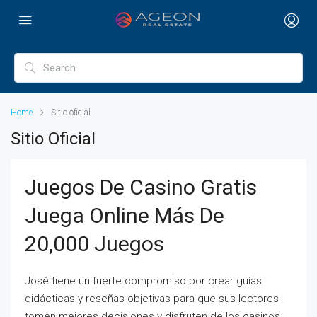
Home
Sitio oficial
Sitio Oficial
Juegos De Casino Gratis
Juega Online Más De
20,000 Juegos
José tiene un fuerte compromiso por crear guías
didácticas y reseñas objetivas para que sus lectores
tomen mejores decisiones y disfruten de los casinos