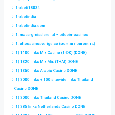
1-xbeti18034
1-xbetindia
1-xbetindia.com
1. mass-greisslerei.at – bitcoin-casinos
1. ottocasinosverige.se (можно прогонять)
1) 1100 links Mix Casino (1-DK) (DONE)
1) 1320 links Mix Mix (THAI) DONE
1) 1350 links Arabic Casino DONE
1) 3000 links + 100 sitewide links Thailand
Casino DONE
1) 3000 links Thailand Casino DONE
1) 385 links Netherlands Casino DONE