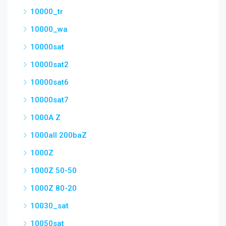
10000_tr
10000_wa
10000sat
10000sat2
10000sat6
10000sat7
1000A Z
1000all 200baZ
1000Z
1000Z 50-50
1000Z 80-20
10030_sat
10050sat