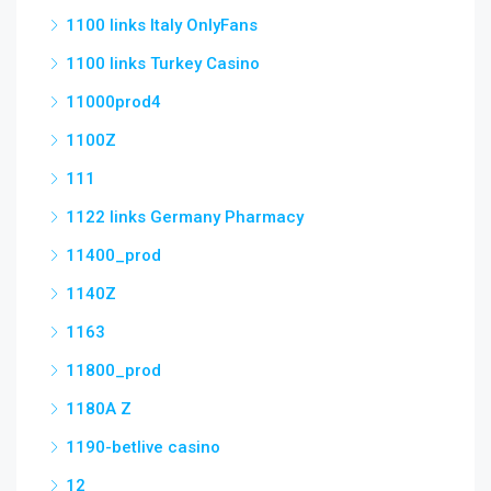
1100 links Italy OnlyFans
1100 links Turkey Casino
11000prod4
1100Z
111
1122 links Germany Pharmacy
11400_prod
1140Z
1163
11800_prod
1180A Z
1190-betlive casino
12