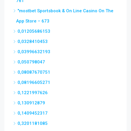
761
"‎mostbet Sportsbook & On Line Casino On The
App Store – 673
0,01205686153
0,0328410453
0,03996632193
0,050798047
0,08087670751
0,08196605271
0,1221997626
0,130912879
0,1409452317
0,3201181085