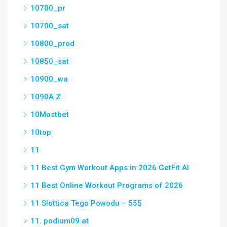
10700_pr
10700_sat
10800_prod
10850_sat
10900_wa
1090A Z
10Mostbet
10top
11
11 Best Gym Workout Apps in 2026 GetFit AI
11 Best Online Workout Programs of 2026
11 Slottica Tego Powodu – 555
11. podium09.at