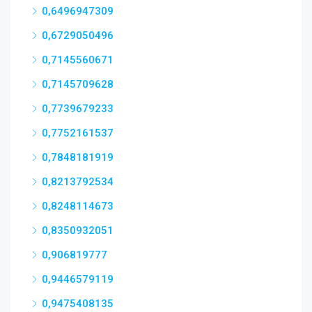
0,6496947309
0,6729050496
0,7145560671
0,7145709628
0,7739679233
0,7752161537
0,7848181919
0,8213792534
0,8248114673
0,8350932051
0,906819777
0,9446579119
0,9475408135