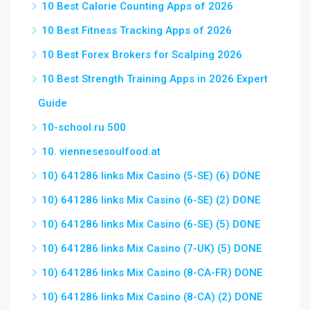
10 Best Calorie Counting Apps of 2026
10 Best Fitness Tracking Apps of 2026
10 Best Forex Brokers for Scalping 2026
10 Best Strength Training Apps in 2026 Expert
Guide
10-school.ru 500
10. viennesesoulfood.at
10) 641286 links Mix Casino (5-SE) (6) DONE
10) 641286 links Mix Casino (6-SE) (2) DONE
10) 641286 links Mix Casino (6-SE) (5) DONE
10) 641286 links Mix Casino (7-UK) (5) DONE
10) 641286 links Mix Casino (8-CA-FR) DONE
10) 641286 links Mix Casino (8-CA) (2) DONE