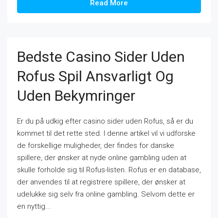
Read More
Bedste Casino Sider Uden
Rofus Spil Ansvarligt Og
Uden Bekymringer
Er du på udkig efter casino sider uden Rofus, så er du
kommet til det rette sted. I denne artikel vil vi udforske
de forskellige muligheder, der findes for danske
spillere, der ønsker at nyde online gambling uden at
skulle forholde sig til Rofus-listen. Rofus er en database,
der anvendes til at registrere spillere, der ønsker at
udelukke sig selv fra online gambling. Selvom dette er
en nyttig...