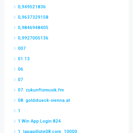
0,949521836
0,9637329158
0,9846948405
0,9927005136
007
01.13
06
07
07. zukunftsmusik.fm
08. goldstueck-vienna.at
1
1 Win App Login 824
1_lapapillote08.com_10000