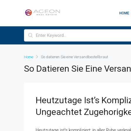
HOME
Home
So datieren Sie eine Versandbestellbraut
So Datieren Sie Eine Versa
Heutzutage Ist’s Komplizi
Ungeachtet Zugehorigke
Heutzutage ist's kompliziert: in aller Ruhe verkn