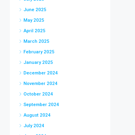
June 2025
May 2025
April 2025
March 2025
February 2025
January 2025
December 2024
November 2024
October 2024
September 2024
August 2024
July 2024