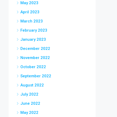
May 2023
April 2023
March 2023
February 2023
January 2023
December 2022
November 2022
October 2022
September 2022
August 2022
July 2022
June 2022
May 2022