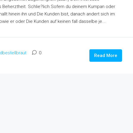
s Beherztheit. Schlie?lich Sofern du deinem Kumpan oder
llt hinein ihn und Die Kunden bist, danach andert sich im
ie er oder Die Kunden auf keinen fall dasselbe je...
dbestellbraut
0
Read More