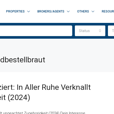
PROPERTIES
BROKERS/AGENTS
OTHERS
RESOUR
Status
T
ndbestellbraut
ert: In Aller Ruhe Verknallt
it (2024)
allt ungeachtet Zugehorigkeit (2024) Dein Interesse