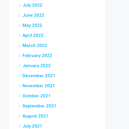
July 2022
June 2022
May 2022
April 2022
March 2022
February 2022
January 2022
December 2021
November 2021
October 2021
September 2021
August 2021
July 2021