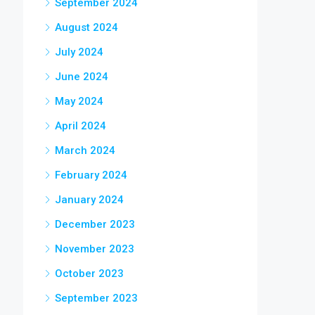
September 2024
August 2024
July 2024
June 2024
May 2024
April 2024
March 2024
February 2024
January 2024
December 2023
November 2023
October 2023
September 2023