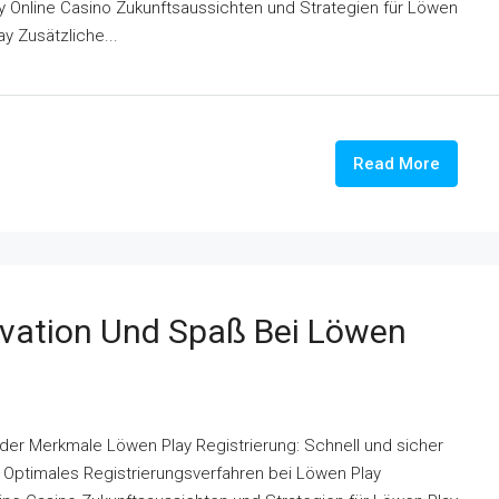
ay Online Casino Zukunftsaussichten und Strategien für Löwen
y Zusätzliche...
Read More
ovation Und Spaß Bei Löwen
der Merkmale Löwen Play Registrierung: Schnell und sicher
r Optimales Registrierungsverfahren bei Löwen Play