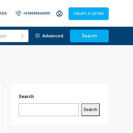
CES
+639690644000
CREATE A LISTING
ype
Advanced
Search
Search
Search