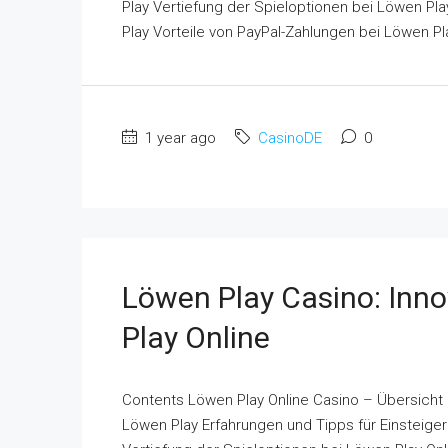
Play Vertiefung der Spieloptionen bei Löwen Pl
Play Vorteile von PayPal-Zahlungen bei Löwen Pla
1 year ago
CasinoDE
0
Löwen Play Casino: Inn
Play Online
Contents Löwen Play Online Casino – Übersicht 
Löwen Play Erfahrungen und Tipps für Einsteige