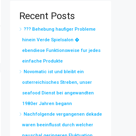
Recent Posts
??? Behebung haufiger Probleme
hinein Verde Spielsalon �
ebendiese Funktionsweise fur jedes
einfache Produkte
Novomatic ist und bleibt ein
osterreichisches Streben, unser
seafood Dienst bei angewandten
1980er Jahren begann
Nachfolgende vergangenen dekade
waren beeinflusst durch welcher
pauschal geringeren Fluktuation