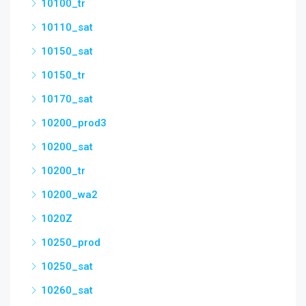
10100_tr
10110_sat
10150_sat
10150_tr
10170_sat
10200_prod3
10200_sat
10200_tr
10200_wa2
1020Z
10250_prod
10250_sat
10260_sat