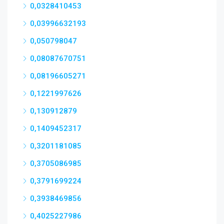
0,0328410453
0,03996632193
0,050798047
0,08087670751
0,08196605271
0,1221997626
0,130912879
0,1409452317
0,3201181085
0,3705086985
0,3791699224
0,3938469856
0,4025227986