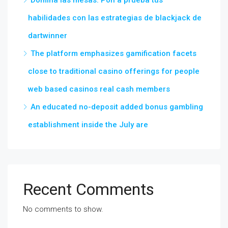
Domina las mesas: Pon a prueba tus
habilidades con las estrategias de blackjack de
dartwinner
The platform emphasizes gamification facets
close to traditional casino offerings for people
web based casinos real cash members
An educated no-deposit added bonus gambling
establishment inside the July are
Recent Comments
No comments to show.