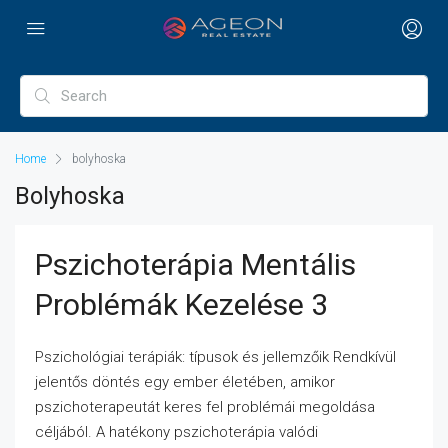
Home
bolyhoska
Bolyhoska
Pszichoterápia Mentális
Problémák Kezelése 3
Pszichológiai terápiák: típusok és jellemzőik Rendkívül
jelentős döntés egy ember életében, amikor
pszichoterapeutát keres fel problémái megoldása
céljából. A hatékony pszichoterápia valódi