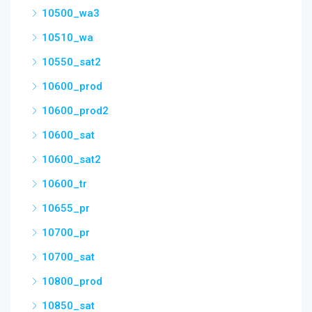
10500_wa3
10510_wa
10550_sat2
10600_prod
10600_prod2
10600_sat
10600_sat2
10600_tr
10655_pr
10700_pr
10700_sat
10800_prod
10850_sat