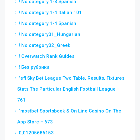
! No category 1-3 Spanish
! No category 1-4 Italian 101
! No category 1-4 Spanish
! No category01_Hungarian
! No category02_Greek
! Overwatch Rank Guides
! Без рубрики
"efl Sky Bet League Two Table, Results, Fixtures,
Stats The Particular English Football League –
761
"‎mostbet Sportsbook & On Line Casino On The
App Store – 673
0,01205686153