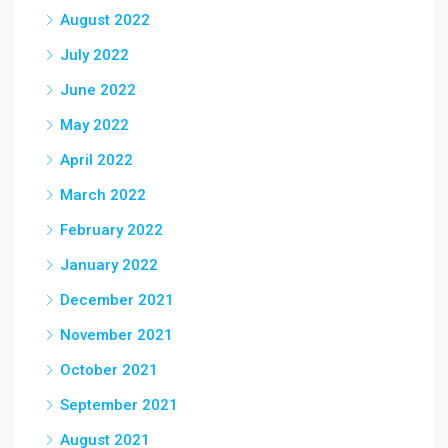
August 2022
July 2022
June 2022
May 2022
April 2022
March 2022
February 2022
January 2022
December 2021
November 2021
October 2021
September 2021
August 2021