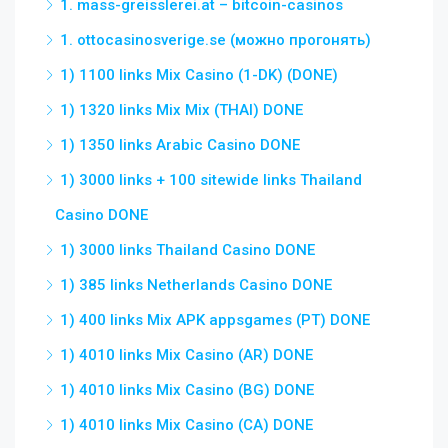
1. mass-greisslerei.at – bitcoin-casinos
1. ottocasinosverige.se (можно прогонять)
1) 1100 links Mix Casino (1-DK) (DONE)
1) 1320 links Mix Mix (THAI) DONE
1) 1350 links Arabic Casino DONE
1) 3000 links + 100 sitewide links Thailand
Casino DONE
1) 3000 links Thailand Casino DONE
1) 385 links Netherlands Casino DONE
1) 400 links Mix APK appsgames (PT) DONE
1) 4010 links Mix Casino (AR) DONE
1) 4010 links Mix Casino (BG) DONE
1) 4010 links Mix Casino (CA) DONE