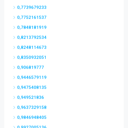
0,7739679233
0,7752161537
0,7848181919
0,8213792534
0,8248114673
0,8350932051
0,906819777
0,9446579119
0,9475408135
0,949521836
0,9637329158
0,9846948405
0,9927005136