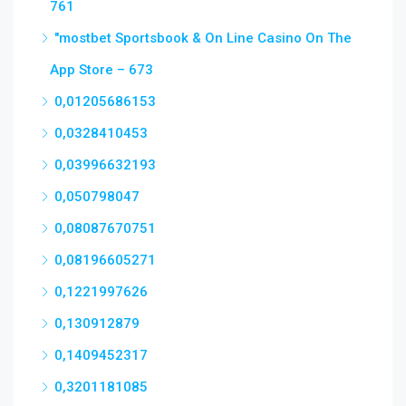
761
"‎mostbet Sportsbook & On Line Casino On The
App Store – 673
0,01205686153
0,0328410453
0,03996632193
0,050798047
0,08087670751
0,08196605271
0,1221997626
0,130912879
0,1409452317
0,3201181085