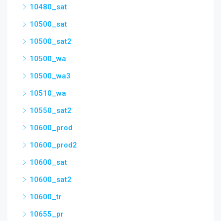
10480_sat
10500_sat
10500_sat2
10500_wa
10500_wa3
10510_wa
10550_sat2
10600_prod
10600_prod2
10600_sat
10600_sat2
10600_tr
10655_pr