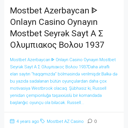
Mostbet Azerbaycan ᐈ
Onlayn Casino Oynayın
Mostbet Seyrək Sayt Α Σ
Ολυμπιακος Βολου 1937
Mostbet Azerbaycan ᐈ Onlayn Casino Oynayın Mostbet
Seyrək Sayt Α Σ Ολυμπιακος Βολου 1937Daha ətraflı
elan saytın “haqqımızda” bölməsində verilmişdir.Bəlkə də
bu yazıda sadalanan bütün oyunçulardan daha çox
motivasiya Westbrook olacaq. Şübhəsiz ki, Russell
yenidən çempionluğa təşəxxüslü bir komandada
başlanğıc oyunçu ola biləcək. Russell...
4 years ago
Mostbet AZ Casino
0