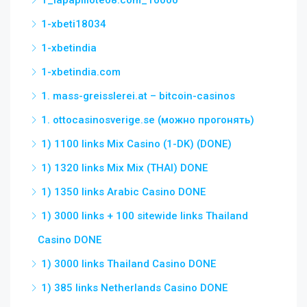
1_lapapillote08.com_10000
1-xbeti18034
1-xbetindia
1-xbetindia.com
1. mass-greisslerei.at – bitcoin-casinos
1. ottocasinosverige.se (можно прогонять)
1) 1100 links Mix Casino (1-DK) (DONE)
1) 1320 links Mix Mix (THAI) DONE
1) 1350 links Arabic Casino DONE
1) 3000 links + 100 sitewide links Thailand
Casino DONE
1) 3000 links Thailand Casino DONE
1) 385 links Netherlands Casino DONE