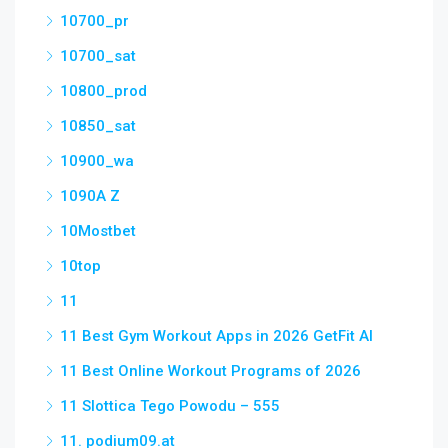
10700_pr
10700_sat
10800_prod
10850_sat
10900_wa
1090A Z
10Mostbet
10top
11
11 Best Gym Workout Apps in 2026 GetFit AI
11 Best Online Workout Programs of 2026
11 Slottica Tego Powodu – 555
11. podium09.at