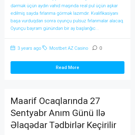
dərmək üçün aydın vahid maşında real pul üçün aşkar
edilmiş sayda fırlanma görmək lazımdır. Kvalifikasiyanı
başa vurduqdan sonra oyunçu pulsuz fırlanmalar alacaq.
Oyunçu bayram günündən bir ay başlanğıc...
3 years ago
Mostbet AZ Casino
0
Read More
Maarif Ocaqlarında 27
Sentyabr Anım Günü Ilə
Əlaqədar Tədbirlər Keçirilir