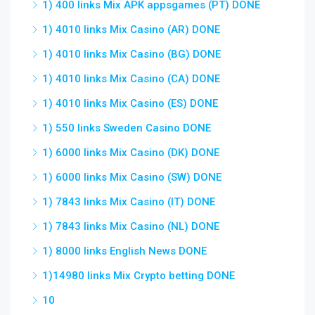
1) 400 links Mix APK appsgames (PT) DONE
1) 4010 links Mix Casino (AR) DONE
1) 4010 links Mix Casino (BG) DONE
1) 4010 links Mix Casino (CA) DONE
1) 4010 links Mix Casino (ES) DONE
1) 550 links Sweden Casino DONE
1) 6000 links Mix Casino (DK) DONE
1) 6000 links Mix Casino (SW) DONE
1) 7843 links Mix Casino (IT) DONE
1) 7843 links Mix Casino (NL) DONE
1) 8000 links English News DONE
1)14980 links Mix Crypto betting DONE
10