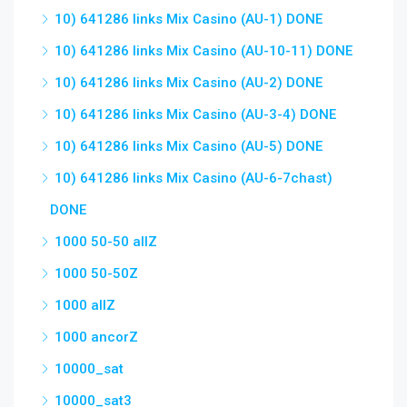
10) 641286 links Mix Casino (AU-1) DONE
10) 641286 links Mix Casino (AU-10-11) DONE
10) 641286 links Mix Casino (AU-2) DONE
10) 641286 links Mix Casino (AU-3-4) DONE
10) 641286 links Mix Casino (AU-5) DONE
10) 641286 links Mix Casino (AU-6-7chast)
DONE
1000 50-50 allZ
1000 50-50Z
1000 allZ
1000 ancorZ
10000_sat
10000_sat3