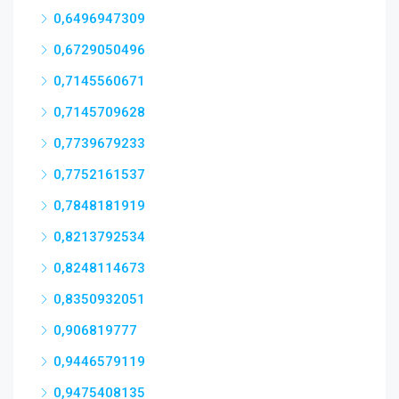
0,6496947309
0,6729050496
0,7145560671
0,7145709628
0,7739679233
0,7752161537
0,7848181919
0,8213792534
0,8248114673
0,8350932051
0,906819777
0,9446579119
0,9475408135