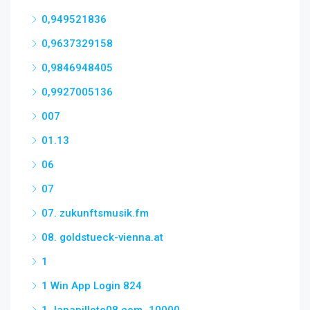
0,949521836
0,9637329158
0,9846948405
0,9927005136
007
01.13
06
07
07. zukunftsmusik.fm
08. goldstueck-vienna.at
1
1 Win App Login 824