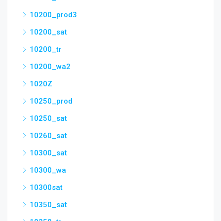
10200_prod3
10200_sat
10200_tr
10200_wa2
1020Z
10250_prod
10250_sat
10260_sat
10300_sat
10300_wa
10300sat
10350_sat