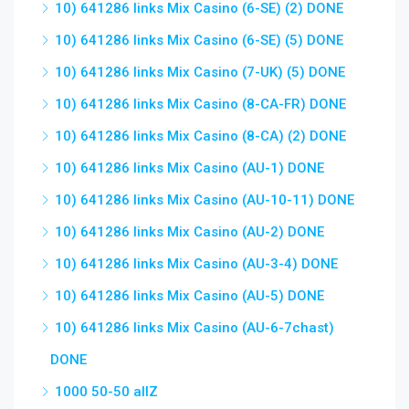
10) 641286 links Mix Casino (6-SE) (2) DONE
10) 641286 links Mix Casino (6-SE) (5) DONE
10) 641286 links Mix Casino (7-UK) (5) DONE
10) 641286 links Mix Casino (8-CA-FR) DONE
10) 641286 links Mix Casino (8-CA) (2) DONE
10) 641286 links Mix Casino (AU-1) DONE
10) 641286 links Mix Casino (AU-10-11) DONE
10) 641286 links Mix Casino (AU-2) DONE
10) 641286 links Mix Casino (AU-3-4) DONE
10) 641286 links Mix Casino (AU-5) DONE
10) 641286 links Mix Casino (AU-6-7chast)
DONE
1000 50-50 allZ