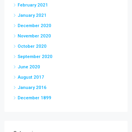
February 2021
January 2021
December 2020
November 2020
October 2020
September 2020
June 2020
August 2017
January 2016
December 1899