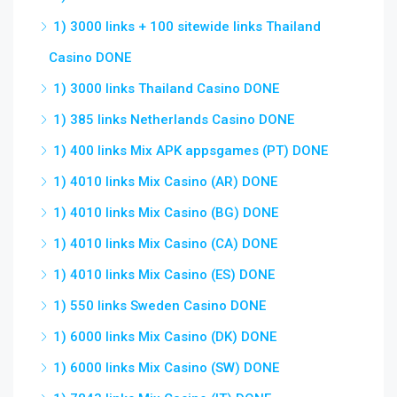
1) 3000 links + 100 sitewide links Thailand
Casino DONE
1) 3000 links Thailand Casino DONE
1) 385 links Netherlands Casino DONE
1) 400 links Mix APK appsgames (PT) DONE
1) 4010 links Mix Casino (AR) DONE
1) 4010 links Mix Casino (BG) DONE
1) 4010 links Mix Casino (CA) DONE
1) 4010 links Mix Casino (ES) DONE
1) 550 links Sweden Casino DONE
1) 6000 links Mix Casino (DK) DONE
1) 6000 links Mix Casino (SW) DONE