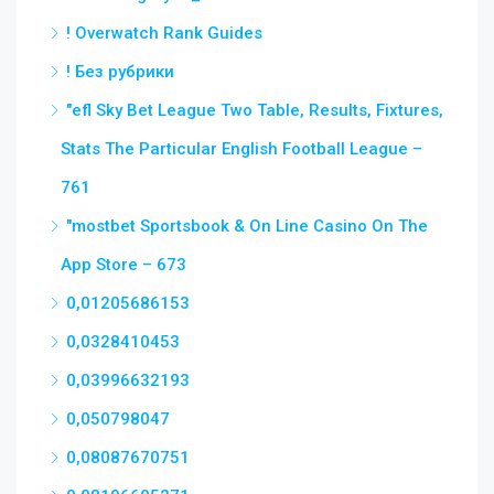
! Overwatch Rank Guides
! Без рубрики
"efl Sky Bet League Two Table, Results, Fixtures,
Stats The Particular English Football League –
761
"‎mostbet Sportsbook & On Line Casino On The
App Store – 673
0,01205686153
0,0328410453
0,03996632193
0,050798047
0,08087670751