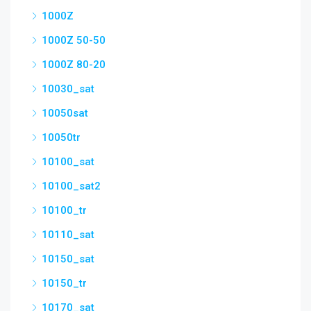
1000Z
1000Z 50-50
1000Z 80-20
10030_sat
10050sat
10050tr
10100_sat
10100_sat2
10100_tr
10110_sat
10150_sat
10150_tr
10170_sat