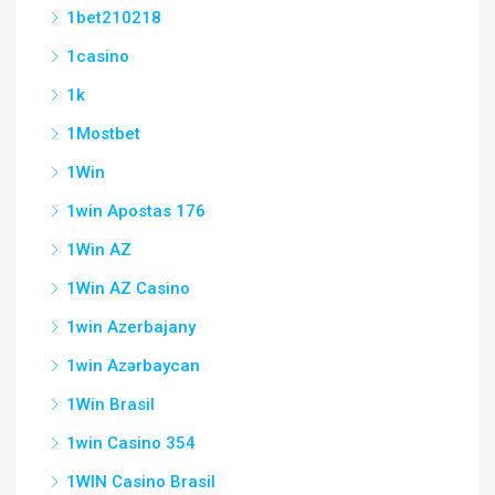
1bet210218
1casino
1k
1Mostbet
1Win
1win Apostas 176
1Win AZ
1Win AZ Casino
1win Azerbajany
1win Azərbaycan
1Win Brasil
1win Casino 354
1WIN Casino Brasil