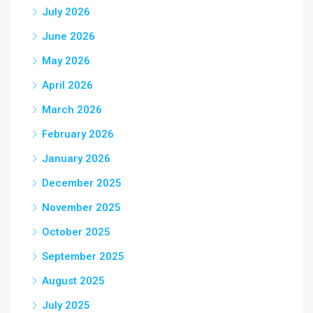
July 2026
June 2026
May 2026
April 2026
March 2026
February 2026
January 2026
December 2025
November 2025
October 2025
September 2025
August 2025
July 2025