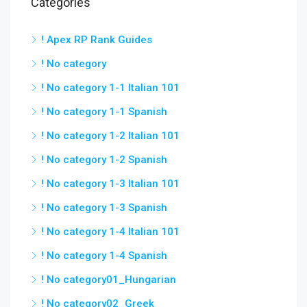
Categories
! Apex RP Rank Guides
! No category
! No category 1-1 Italian 101
! No category 1-1 Spanish
! No category 1-2 Italian 101
! No category 1-2 Spanish
! No category 1-3 Italian 101
! No category 1-3 Spanish
! No category 1-4 Italian 101
! No category 1-4 Spanish
! No category01_Hungarian
! No category02_Greek