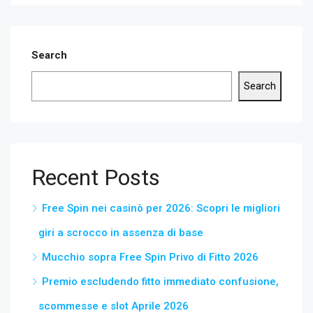
Search
Search
Recent Posts
Free Spin nei casinò per 2026: Scopri le migliori
giri a scrocco in assenza di base
Mucchio sopra Free Spin Privo di Fitto 2026
Premio escludendo fitto immediato confusione,
scommesse e slot Aprile 2026