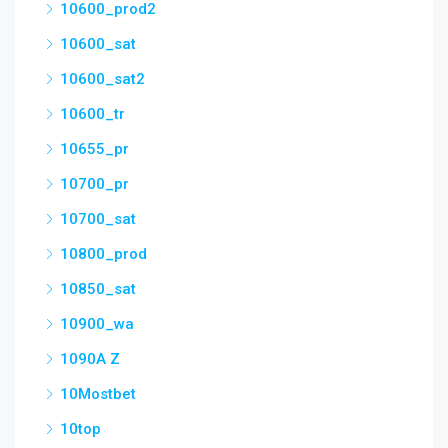
10600_prod2
10600_sat
10600_sat2
10600_tr
10655_pr
10700_pr
10700_sat
10800_prod
10850_sat
10900_wa
1090A Z
10Mostbet
10top