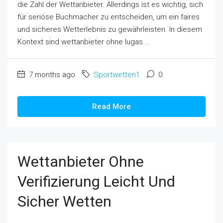
die Zahl der Wettanbieter. Allerdings ist es wichtig, sich
für seriöse Buchmacher zu entscheiden, um ein faires
und sicheres Wetterlebnis zu gewährleisten. In diesem
Kontext sind wettanbieter ohne lugas...
7 months ago
Sportwetten1
0
Read More
Wettanbieter Ohne
Verifizierung Leicht Und
Sicher Wetten