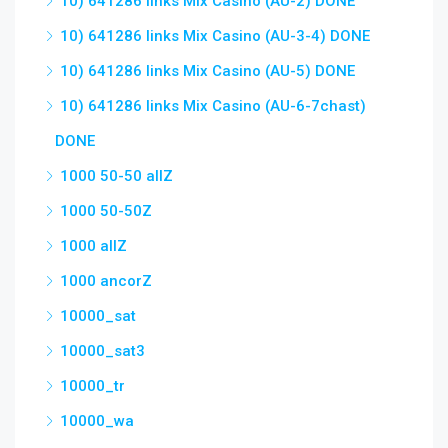
10) 641286 links Mix Casino (AU-2) DONE
10) 641286 links Mix Casino (AU-3-4) DONE
10) 641286 links Mix Casino (AU-5) DONE
10) 641286 links Mix Casino (AU-6-7chast)
DONE
1000 50-50 allZ
1000 50-50Z
1000 allZ
1000 ancorZ
10000_sat
10000_sat3
10000_tr
10000_wa