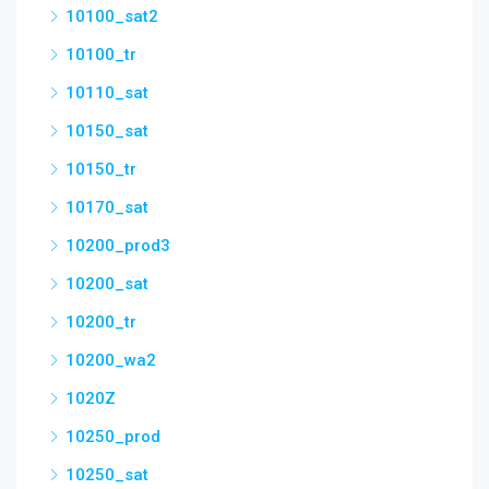
10100_sat2
10100_tr
10110_sat
10150_sat
10150_tr
10170_sat
10200_prod3
10200_sat
10200_tr
10200_wa2
1020Z
10250_prod
10250_sat