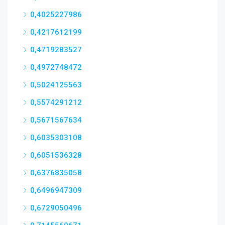
0,4025227986
0,4217612199
0,4719283527
0,4972748472
0,5024125563
0,5574291212
0,5671567634
0,6035303108
0,6051536328
0,6376835058
0,6496947309
0,6729050496