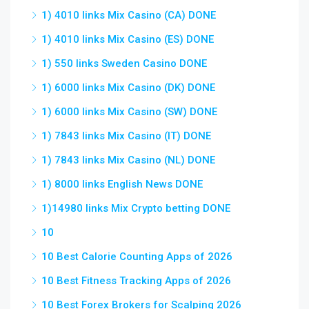
1) 4010 links Mix Casino (CA) DONE
1) 4010 links Mix Casino (ES) DONE
1) 550 links Sweden Casino DONE
1) 6000 links Mix Casino (DK) DONE
1) 6000 links Mix Casino (SW) DONE
1) 7843 links Mix Casino (IT) DONE
1) 7843 links Mix Casino (NL) DONE
1) 8000 links English News DONE
1)14980 links Mix Crypto betting DONE
10
10 Best Calorie Counting Apps of 2026
10 Best Fitness Tracking Apps of 2026
10 Best Forex Brokers for Scalping 2026