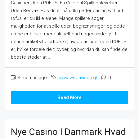
Casinoer Uden ROFUS: En Guide til Spilleoplevelser
Uden Besvær Hvis du er på udkig efter casino without
rofus, er du ikke alene. Mange spillere søger
muligheden for at spille uden begrænsninger, og dette
emne er blevet mere aktuelt end nogensinde før. I
denne artikel vil vi udforske, hvad casinoer uden ROFUS
er, hvilke fordele de tilbyder, og hvordan du kan finde de
bedste steder at...
4 months ago
www.webavisen.gl
0
Read More
Nye Casino I Danmark Hvad