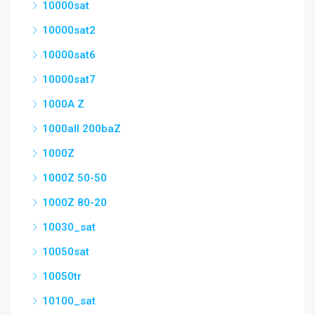
10000sat
10000sat2
10000sat6
10000sat7
1000A Z
1000all 200baZ
1000Z
1000Z 50-50
1000Z 80-20
10030_sat
10050sat
10050tr
10100_sat