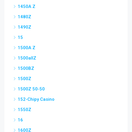
1450A Z
1480Z
1490Z
15
1500A Z
1500allZ
1500BZ
1500Z
1500Z 50-50
152-Chipy Casino
1550Z
16
1600Z