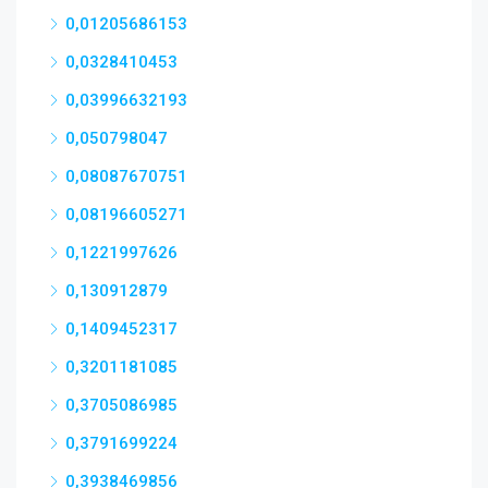
0,01205686153
0,0328410453
0,03996632193
0,050798047
0,08087670751
0,08196605271
0,1221997626
0,130912879
0,1409452317
0,3201181085
0,3705086985
0,3791699224
0,3938469856