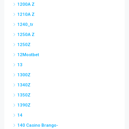
1200A Z
1210A Z
1240_tr
1250A Z
1250Z
12Mostbet
13
1300Z
1340Z
1350Z
1390Z
14
140 Casino Brango-