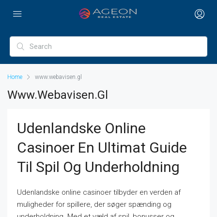
Home
www.webavisen.gl
Www.webavisen.gl
Udenlandske Online
Casinoer En Ultimat Guide
Til Spil Og Underholdning
Udenlandske online casinoer tilbyder en verden af
muligheder for spillere, der søger spænding og
underholdning. Med et væld af spil, bonusser og