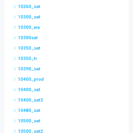
10260_sat
10300_sat
10300_wa
10300sat
10350_sat
10350_tr
10390_sat
10400_prod
10400_sat
10400_sat3
10480_sat
10500_sat
10500_sat2