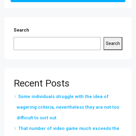
Search
Search
Recent Posts
Some individuals struggle with the idea of
wagering criteria, nevertheless they are not too
difficult to sort out
That number of video game much exceeds the