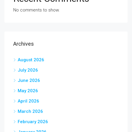
No comments to show.
Archives
August 2026
July 2026
June 2026
May 2026
April 2026
March 2026
February 2026