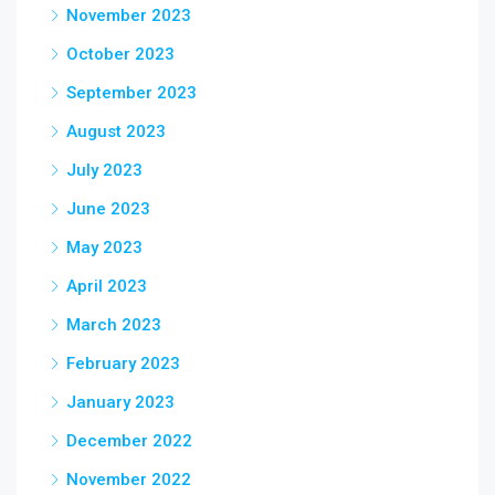
November 2023
October 2023
September 2023
August 2023
July 2023
June 2023
May 2023
April 2023
March 2023
February 2023
January 2023
December 2022
November 2022