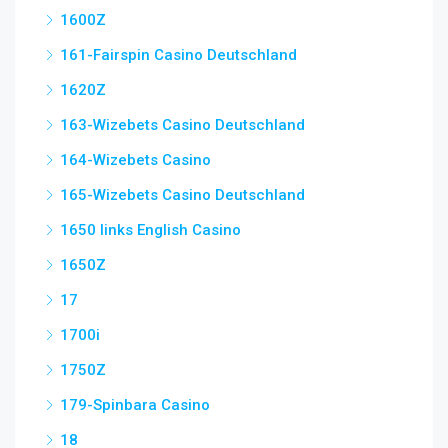
1600Z
161-Fairspin Casino Deutschland
1620Z
163-Wizebets Casino Deutschland
164-Wizebets Casino
165-Wizebets Casino Deutschland
1650 links English Casino
1650Z
17
1700i
1750Z
179-Spinbara Casino
18