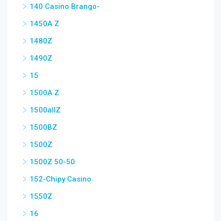
140 Casino Brango-
1450A Z
1480Z
1490Z
15
1500A Z
1500allZ
1500BZ
1500Z
1500Z 50-50
152-Chipy Casino
1550Z
16