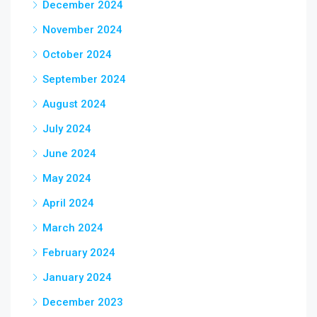
December 2024
November 2024
October 2024
September 2024
August 2024
July 2024
June 2024
May 2024
April 2024
March 2024
February 2024
January 2024
December 2023