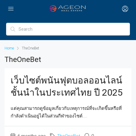
Home
TheOneBet
TheOneBet
เว็บไซต์พนันฟุตบอลออนไลน์
ชั้นนำในประเทศไทย ปี 2025
แต่คุณสามารถดูข้อมูลเกี่ยวกับเหตุการณ์ที่จะเกิดขึ้นหรือที่
กำลังดำเนินอยู่ได้ในส่วนกีฬาของไซต์....