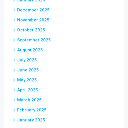
January 2026
December 2025
November 2025
October 2025
September 2025
August 2025
July 2025
June 2025
May 2025
April 2025
March 2025
February 2025
January 2025