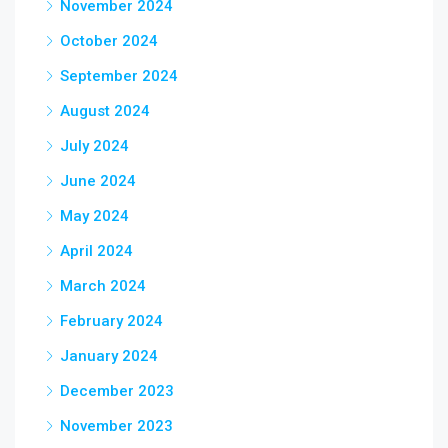
November 2024
October 2024
September 2024
August 2024
July 2024
June 2024
May 2024
April 2024
March 2024
February 2024
January 2024
December 2023
November 2023