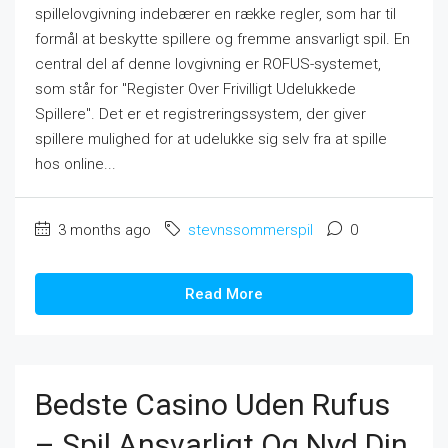
spillelovgivning indebærer en række regler, som har til
formål at beskytte spillere og fremme ansvarligt spil. En
central del af denne lovgivning er ROFUS-systemet,
som står for "Register Over Frivilligt Udelukkede
Spillere". Det er et registreringssystem, der giver
spillere mulighed for at udelukke sig selv fra at spille
hos online...
3 months ago
stevnssommerspil
0
Read More
Bedste Casino Uden Rufus
– Spil Ansvarligt Og Nyd Din