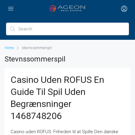
Home
stevnssommerspil
Stevnssommerspil
Casino Uden ROFUS En
Guide Til Spil Uden
Begrænsninger
1468748206
Casino uden ROFUS: Friheden til at Spille Den danske