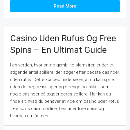
Read More
Casino Uden Rufus Og Free
Spins – En Ultimat Guide
I en verden, hvor online gambling blomstrer, er der et
stigende antal spillere, der søger efter bedste casinoer
uden rufus. Dette koncept indebærer, at du kan spille
uden de begrænsninger og strenge politikker, som
nogle casinoer pålægger deres spillere. Her kan du
finde alt, hvad du behøver at vide om casino uden rofus
free spins casino online, herunder free spins og
hvordan du får mest...