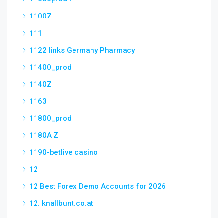
1100Z
111
1122 links Germany Pharmacy
11400_prod
1140Z
1163
11800_prod
1180A Z
1190-betlive casino
12
12 Best Forex Demo Accounts for 2026
12. knallbunt.co.at