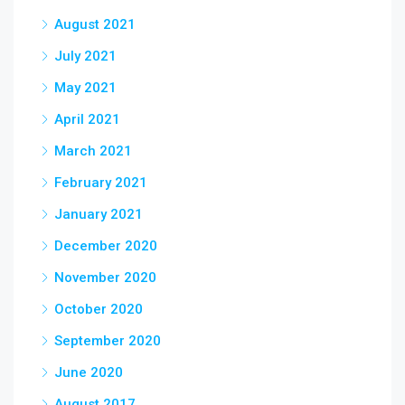
August 2021
July 2021
May 2021
April 2021
March 2021
February 2021
January 2021
December 2020
November 2020
October 2020
September 2020
June 2020
August 2017