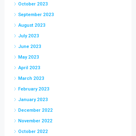
October 2023
September 2023
August 2023
July 2023
June 2023
May 2023
April 2023
March 2023
February 2023
January 2023
December 2022
November 2022
October 2022