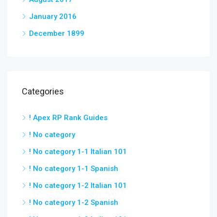
January 2016
December 1899
Categories
! Apex RP Rank Guides
! No category
! No category 1-1 Italian 101
! No category 1-1 Spanish
! No category 1-2 Italian 101
! No category 1-2 Spanish