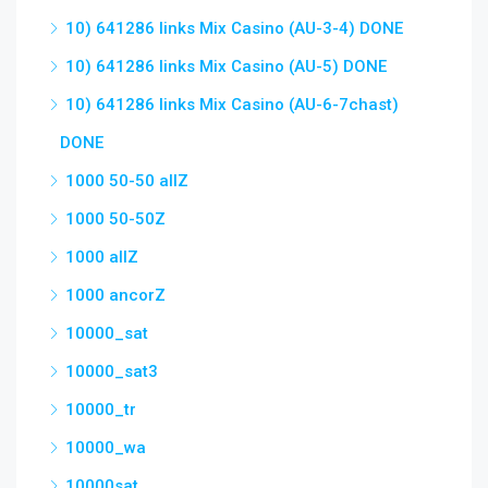
10) 641286 links Mix Casino (AU-3-4) DONE
10) 641286 links Mix Casino (AU-5) DONE
10) 641286 links Mix Casino (AU-6-7chast)
DONE
1000 50-50 allZ
1000 50-50Z
1000 allZ
1000 ancorZ
10000_sat
10000_sat3
10000_tr
10000_wa
10000sat