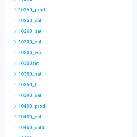
10250_prod
10250_sat
10260_sat
10300_sat
10300_wa
10300sat
10350_sat
10350_tr
10390_sat
10400_prod
10400_sat
10400_sat3