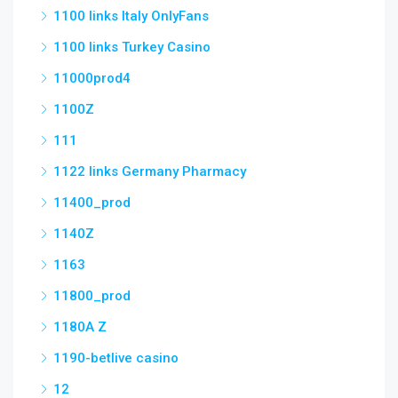
1100 links Italy OnlyFans
1100 links Turkey Casino
11000prod4
1100Z
111
1122 links Germany Pharmacy
11400_prod
1140Z
1163
11800_prod
1180A Z
1190-betlive casino
12