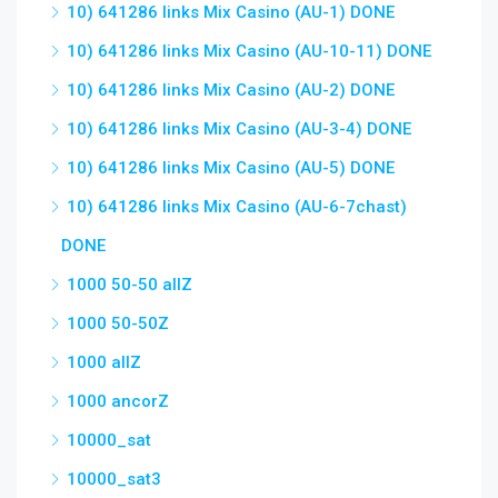
10) 641286 links Mix Casino (AU-1) DONE
10) 641286 links Mix Casino (AU-10-11) DONE
10) 641286 links Mix Casino (AU-2) DONE
10) 641286 links Mix Casino (AU-3-4) DONE
10) 641286 links Mix Casino (AU-5) DONE
10) 641286 links Mix Casino (AU-6-7chast)
DONE
1000 50-50 allZ
1000 50-50Z
1000 allZ
1000 ancorZ
10000_sat
10000_sat3