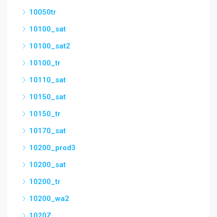
10050tr
10100_sat
10100_sat2
10100_tr
10110_sat
10150_sat
10150_tr
10170_sat
10200_prod3
10200_sat
10200_tr
10200_wa2
1020Z