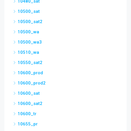
10480_sat
10500_sat
10500_sat2
10500_wa
10500_wa3
10510_wa
10550_sat2
10600_prod
10600_prod2
10600_sat
10600_sat2
10600_tr
10655_pr