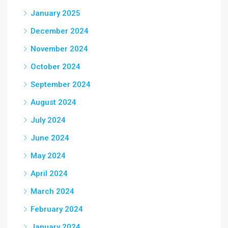
January 2025
December 2024
November 2024
October 2024
September 2024
August 2024
July 2024
June 2024
May 2024
April 2024
March 2024
February 2024
January 2024