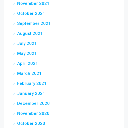
November 2021
October 2021
September 2021
August 2021
July 2021
May 2021
April 2021
March 2021
February 2021
January 2021
December 2020
November 2020
October 2020