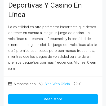
Deportivas Y Casino En
Línea
La volatilidad es otro parámetro importante que debes
de tener en cuenta al elegir un juego de casino. La
volatilidad representa la frecuencia y la cantidad de
dinero que paga un slot. Un juego con volatilidad alta te
dará premios cuantiosos pero con menos frecuencia,
mientras que los juegos de volatilidad baja te darán
premios pequeños con más frecuencia. Michael Owen
joins...
6 months ago
Sitio Web Oficial
0
Read More