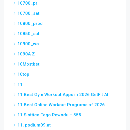
10700_pr
10700_sat
10800_prod
10850_sat
10900_wa
1090A Z
10Mostbet
10top
11
11 Best Gym Workout Apps in 2026 GetFit AI
11 Best Online Workout Programs of 2026
11 Slottica Tego Powodu – 555
11. podium09.at