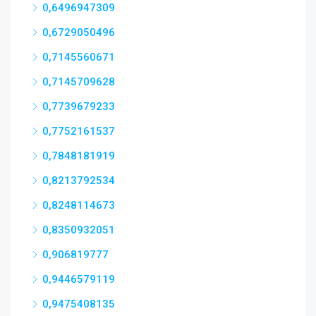
0,6496947309
0,6729050496
0,7145560671
0,7145709628
0,7739679233
0,7752161537
0,7848181919
0,8213792534
0,8248114673
0,8350932051
0,906819777
0,9446579119
0,9475408135