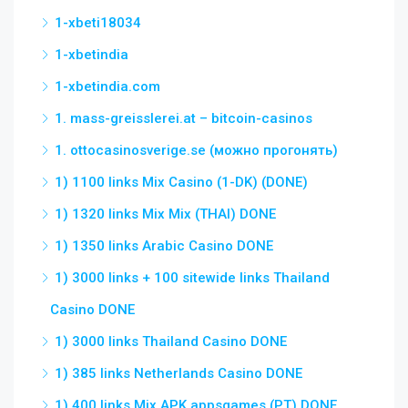
1-xbeti18034
1-xbetindia
1-xbetindia.com
1. mass-greisslerei.at – bitcoin-casinos
1. ottocasinosverige.se (можно прогонять)
1) 1100 links Mix Casino (1-DK) (DONE)
1) 1320 links Mix Mix (THAI) DONE
1) 1350 links Arabic Casino DONE
1) 3000 links + 100 sitewide links Thailand
Casino DONE
1) 3000 links Thailand Casino DONE
1) 385 links Netherlands Casino DONE
1) 400 links Mix APK appsgames (PT) DONE