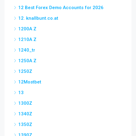
12 Best Forex Demo Accounts for 2026
12. knallbunt.co.at
1200A Z
1210A Z
1240_tr
1250A Z
1250Z
12Mostbet
13
1300Z
1340Z
1350Z
1390Z