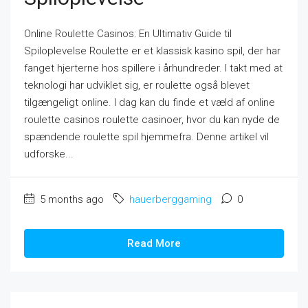
Online Roulette Casinos: En Ultimativ Guide til
Spiloplevelse Roulette er et klassisk kasino spil, der har
fanget hjerterne hos spillere i århundreder. I takt med at
teknologi har udviklet sig, er roulette også blevet
tilgængeligt online. I dag kan du finde et væld af online
roulette casinos roulette casinoer, hvor du kan nyde de
spændende roulette spil hjemmefra. Denne artikel vil
udforske...
5 months ago
hauerberggaming
0
Read More