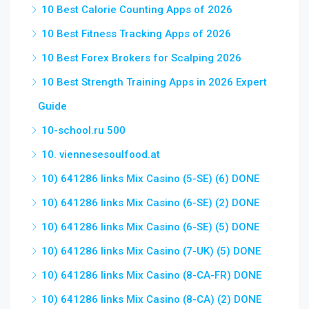
10 Best Calorie Counting Apps of 2026
10 Best Fitness Tracking Apps of 2026
10 Best Forex Brokers for Scalping 2026
10 Best Strength Training Apps in 2026 Expert
Guide
10-school.ru 500
10. viennesesoulfood.at
10) 641286 links Mix Casino (5-SE) (6) DONE
10) 641286 links Mix Casino (6-SE) (2) DONE
10) 641286 links Mix Casino (6-SE) (5) DONE
10) 641286 links Mix Casino (7-UK) (5) DONE
10) 641286 links Mix Casino (8-CA-FR) DONE
10) 641286 links Mix Casino (8-CA) (2) DONE