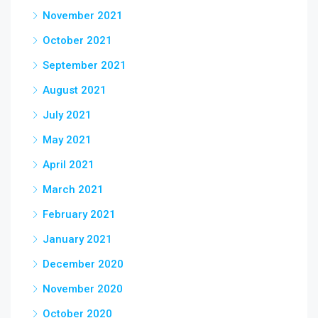
November 2021
October 2021
September 2021
August 2021
July 2021
May 2021
April 2021
March 2021
February 2021
January 2021
December 2020
November 2020
October 2020