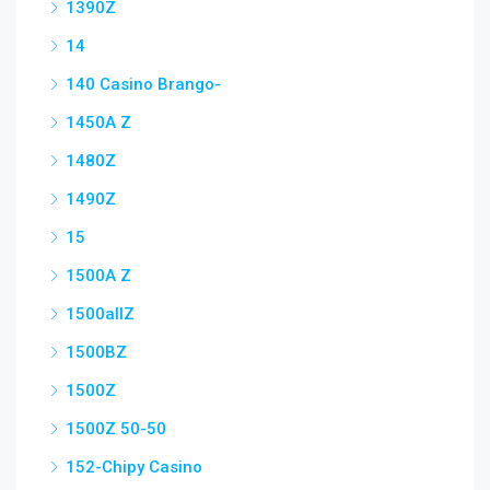
1390Z
14
140 Casino Brango-
1450A Z
1480Z
1490Z
15
1500A Z
1500allZ
1500BZ
1500Z
1500Z 50-50
152-Chipy Casino