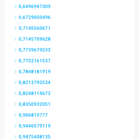
0,6496947309
0,6729050496
0,7145560671
0,7145709628
0,7739679233
0,7752161537
0,7848181919
0,8213792534
0,8248114673
0,8350932051
0,906819777
0,9446579119
0,9475408135