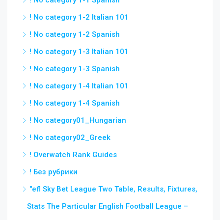
! No category 1-1 Spanish
! No category 1-2 Italian 101
! No category 1-2 Spanish
! No category 1-3 Italian 101
! No category 1-3 Spanish
! No category 1-4 Italian 101
! No category 1-4 Spanish
! No category01_Hungarian
! No category02_Greek
! Overwatch Rank Guides
! Без рубрики
"efl Sky Bet League Two Table, Results, Fixtures,
Stats The Particular English Football League –