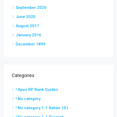
September 2020
June 2020
August 2017
January 2016
December 1899
Categories
! Apex RP Rank Guides
! No category
! No category 1-1 Italian 101