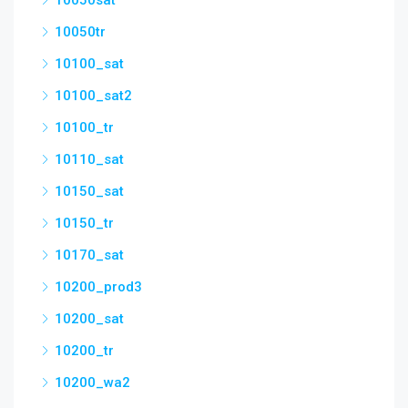
10050sat
10050tr
10100_sat
10100_sat2
10100_tr
10110_sat
10150_sat
10150_tr
10170_sat
10200_prod3
10200_sat
10200_tr
10200_wa2