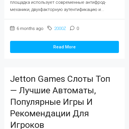
площадка использует современные антифрод-
механики, двухфакторную аутентификацию и...
6 months ago
2000Z
0
Read More
Jetton Games Слоты Топ
— Лучшие Автоматы,
Популярные Игры И
Рекомендации Для
Игроков