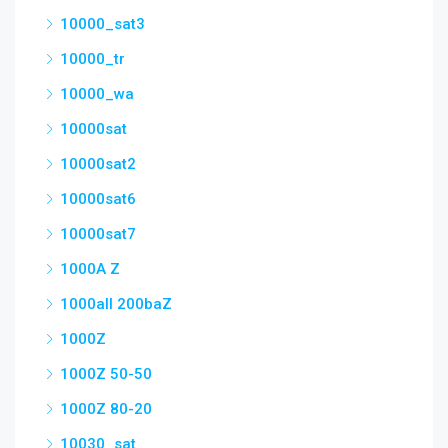
10000_sat3
10000_tr
10000_wa
10000sat
10000sat2
10000sat6
10000sat7
1000A Z
1000all 200baZ
1000Z
1000Z 50-50
1000Z 80-20
10030_sat