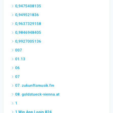
0,9475408135
0,949521836
0,9637329158
0,9846948405
0,9927005136
007
01.13
06
07
07. zukunftsmusik.fm
08. goldstueck-vienna.at
1
1 Win App Login 824