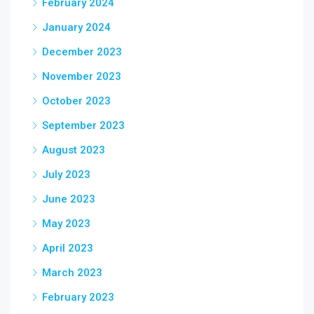
February 2024
January 2024
December 2023
November 2023
October 2023
September 2023
August 2023
July 2023
June 2023
May 2023
April 2023
March 2023
February 2023