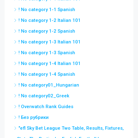
! No category 1-1 Spanish
! No category 1-2 Italian 101
! No category 1-2 Spanish
! No category 1-3 Italian 101
! No category 1-3 Spanish
! No category 1-4 Italian 101
! No category 1-4 Spanish
! No category01_Hungarian
! No category02_Greek
! Overwatch Rank Guides
! Без рубрики
"efl Sky Bet League Two Table, Results, Fixtures,