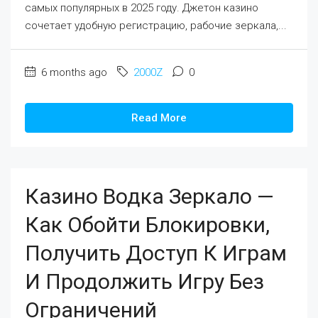
самых популярных в 2025 году. Джетон казино
сочетает удобную регистрацию, рабочие зеркала,...
6 months ago
2000Z
0
Read More
Казино Водка Зеркало —
Как Обойти Блокировки,
Получить Доступ К Играм
И Продолжить Игру Без
Ограничений