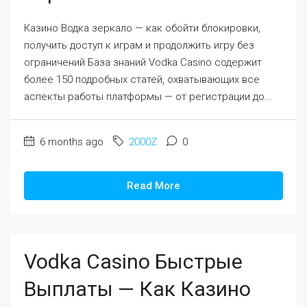
Казино Водка зеркало — как обойти блокировки,
получить доступ к играм и продолжить игру без
ограничений База знаний Vodka Casino содержит
более 150 подробных статей, охватывающих все
аспекты работы платформы — от регистрации до...
6 months ago
2000Z
0
Read More
Vodka Casino Быстрые
Выплаты — Как Казино