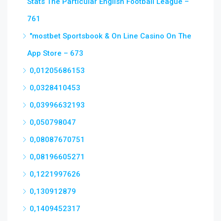
Stats The Particular English Football League –
761
"‎mostbet Sportsbook & On Line Casino On The
App Store – 673
0,01205686153
0,0328410453
0,03996632193
0,050798047
0,08087670751
0,08196605271
0,1221997626
0,130912879
0,1409452317