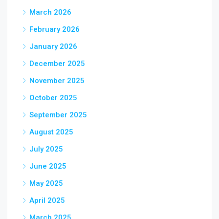
March 2026
February 2026
January 2026
December 2025
November 2025
October 2025
September 2025
August 2025
July 2025
June 2025
May 2025
April 2025
March 2025