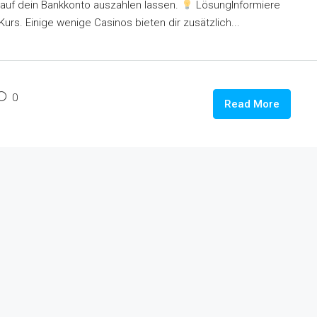
auf dein Bankkonto auszahlen lassen.
LösungInformiere
urs. Einige wenige Casinos bieten dir zusätzlich...
0
Read More