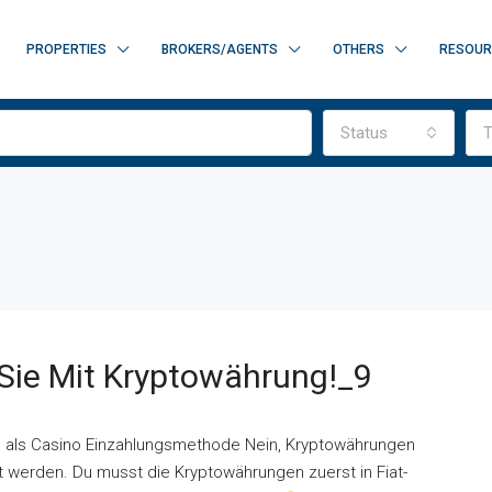
PROPERTIES
BROKERS/AGENTS
OTHERS
RESOUR
Status
T
 Sie Mit Kryptowährung!_9
g als Casino Einzahlungsmethode Nein, Kryptowährungen
t werden. Du musst die Kryptowährungen zuerst in Fiat-