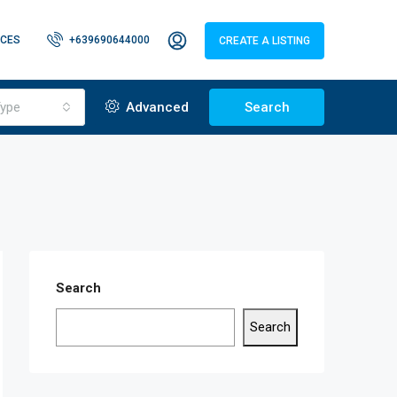
CES
+639690644000
CREATE A LISTING
ype
Advanced
Search
Search
Search