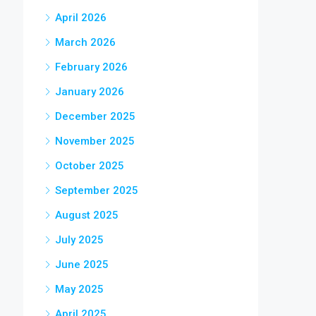
April 2026
March 2026
February 2026
January 2026
December 2025
November 2025
October 2025
September 2025
August 2025
July 2025
June 2025
May 2025
April 2025