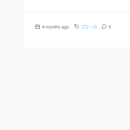
4 months ago
272 ----0
0