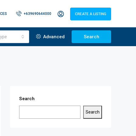
CES
+639690644000
CREATE A LISTING
ype
Advanced
Search
Search
Search