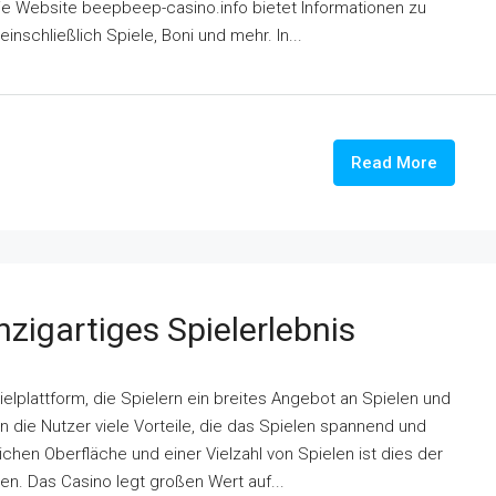
 Die Website beepbeep-casino.info bietet Informationen zu
nschließlich Spiele, Boni und mehr. In...
Read More
zigartiges Spielerlebnis
lplattform, die Spielern ein breites Angebot an Spielen und
 die Nutzer viele Vorteile, die das Spielen spannend und
chen Oberfläche und einer Vielzahl von Spielen ist dies der
ten. Das Casino legt großen Wert auf...