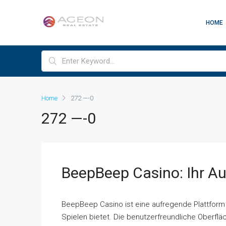
HOME
Home
272 —-0
272 —-0
BeepBeep Casino: Ihr Au
BeepBeep Casino ist eine aufregende Plattform f
Spielen bietet. Die benutzerfreundliche Oberfl