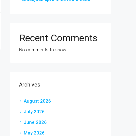
Recent Comments
No comments to show.
Archives
August 2026
July 2026
June 2026
May 2026