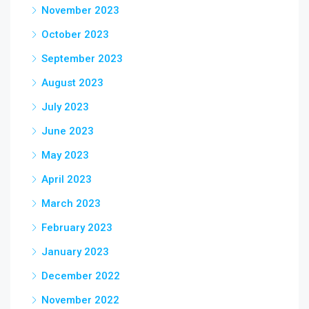
November 2023
October 2023
September 2023
August 2023
July 2023
June 2023
May 2023
April 2023
March 2023
February 2023
January 2023
December 2022
November 2022