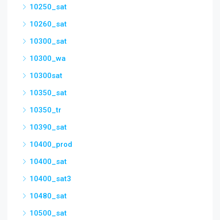
10250_sat
10260_sat
10300_sat
10300_wa
10300sat
10350_sat
10350_tr
10390_sat
10400_prod
10400_sat
10400_sat3
10480_sat
10500_sat