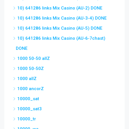
10) 641286 links Mix Casino (AU-2) DONE
10) 641286 links Mix Casino (AU-3-4) DONE
10) 641286 links Mix Casino (AU-5) DONE
10) 641286 links Mix Casino (AU-6-7chast)
DONE
1000 50-50 allZ
1000 50-50Z
1000 allZ
1000 ancorZ
10000_sat
10000_sat3
10000_tr