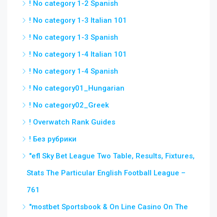
! No category 1-2 Spanish
! No category 1-3 Italian 101
! No category 1-3 Spanish
! No category 1-4 Italian 101
! No category 1-4 Spanish
! No category01_Hungarian
! No category02_Greek
! Overwatch Rank Guides
! Без рубрики
"efl Sky Bet League Two Table, Results, Fixtures,
Stats The Particular English Football League –
761
"‎mostbet Sportsbook & On Line Casino On The