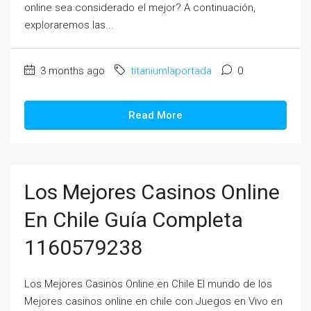
online sea considerado el mejor? A continuación,
exploraremos las...
3 months ago
titaniumlaportada
0
Read More
Los Mejores Casinos Online
En Chile Guía Completa
1160579238
Los Mejores Casinos Online en Chile El mundo de los
Mejores casinos online en chile con Juegos en Vivo en