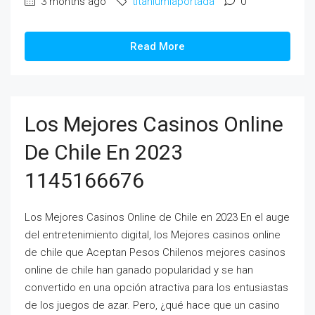
3 months ago
titaniumlaportada
0
Read More
Los Mejores Casinos Online
De Chile En 2023
1145166676
Los Mejores Casinos Online de Chile en 2023 En el auge
del entretenimiento digital, los Mejores casinos online
de chile que Aceptan Pesos Chilenos mejores casinos
online de chile han ganado popularidad y se han
convertido en una opción atractiva para los entusiastas
de los juegos de azar. Pero, ¿qué hace que un casino