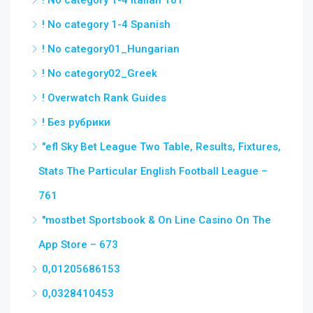
! No category 1-4 Italian 101
! No category 1-4 Spanish
! No category01_Hungarian
! No category02_Greek
! Overwatch Rank Guides
! Без рубрики
"efl Sky Bet League Two Table, Results, Fixtures,
Stats The Particular English Football League –
761
"‎mostbet Sportsbook & On Line Casino On The
App Store – 673
0,01205686153
0,0328410453