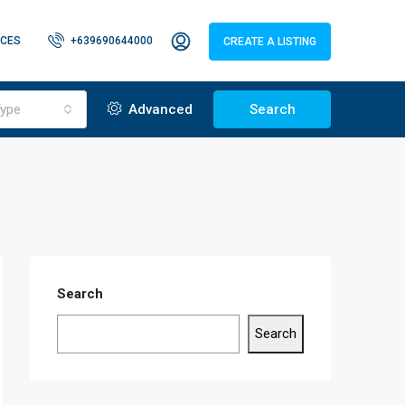
CES
+639690644000
CREATE A LISTING
ype
Advanced
Search
Search
Search