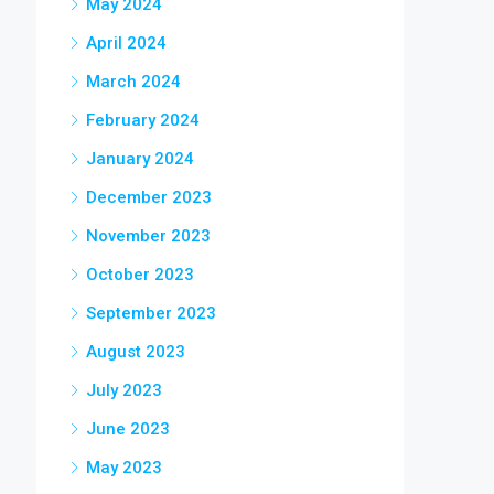
May 2024
April 2024
March 2024
February 2024
January 2024
December 2023
November 2023
October 2023
September 2023
August 2023
July 2023
June 2023
May 2023