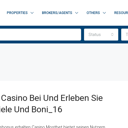
PROPERTIES
BROKERS/AGENTS
OTHERS
RESOUR
Status
T
Casino Bei Und Erleben Sie
iele Und Boni_16
sbonus erhalten Casino Mostbet bietet seinen Nutzern