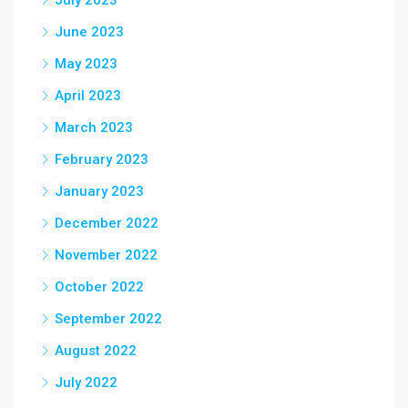
July 2023
June 2023
May 2023
April 2023
March 2023
February 2023
January 2023
December 2022
November 2022
October 2022
September 2022
August 2022
July 2022