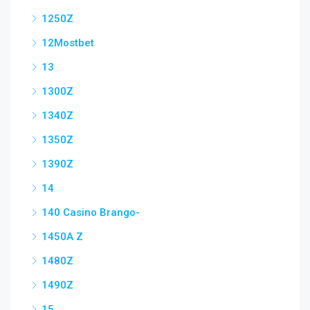
1250Z
12Mostbet
13
1300Z
1340Z
1350Z
1390Z
14
140 Casino Brango-
1450A Z
1480Z
1490Z
15