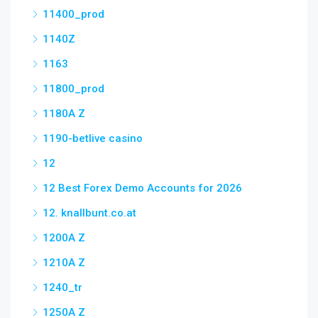
11400_prod
1140Z
1163
11800_prod
1180A Z
1190-betlive casino
12
12 Best Forex Demo Accounts for 2026
12. knallbunt.co.at
1200A Z
1210A Z
1240_tr
1250A Z