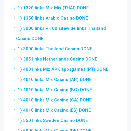
1) 1320 links Mix Mix (THAI) DONE
1) 1350 links Arabic Casino DONE
1) 3000 links + 100 sitewide links Thailand
Casino DONE
1) 3000 links Thailand Casino DONE
1) 385 links Netherlands Casino DONE
1) 400 links Mix APK appsgames (PT) DONE
1) 4010 links Mix Casino (AR) DONE
1) 4010 links Mix Casino (BG) DONE
1) 4010 links Mix Casino (CA) DONE
1) 4010 links Mix Casino (ES) DONE
1) 550 links Sweden Casino DONE
1) 6000 links Mix Casino (DK) DONE