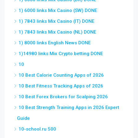
1) 6000 links Mix Casino (SW) DONE
1) 7843 links Mix Casino (IT) DONE
1) 7843 links Mix Casino (NL) DONE
1) 8000 links English News DONE
1)14980 links Mix Crypto betting DONE
10
10 Best Calorie Counting Apps of 2026
10 Best Fitness Tracking Apps of 2026
10 Best Forex Brokers for Scalping 2026
10 Best Strength Training Apps in 2026 Expert
Guide
10-school.ru 500