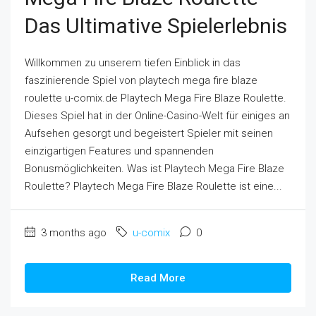
Das Ultimative Spielerlebnis
Willkommen zu unserem tiefen Einblick in das
faszinierende Spiel von playtech mega fire blaze
roulette u-comix.de Playtech Mega Fire Blaze Roulette.
Dieses Spiel hat in der Online-Casino-Welt für einiges an
Aufsehen gesorgt und begeistert Spieler mit seinen
einzigartigen Features und spannenden
Bonusmöglichkeiten. Was ist Playtech Mega Fire Blaze
Roulette? Playtech Mega Fire Blaze Roulette ist eine...
3 months ago
u-comix
0
Read More