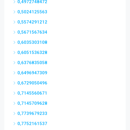
0,4972748472
0,5024125563
0,5574291212
0,5671567634
0,6035303108
0,6051536328
0,6376835058
0,6496947309
0,6729050496
0,7145560671
0,7145709628
0,7739679233
0,7752161537