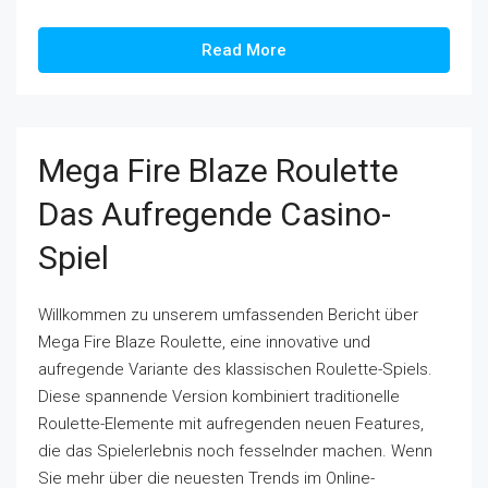
Read More
Mega Fire Blaze Roulette
Das Aufregende Casino-
Spiel
Willkommen zu unserem umfassenden Bericht über
Mega Fire Blaze Roulette, eine innovative und
aufregende Variante des klassischen Roulette-Spiels.
Diese spannende Version kombiniert traditionelle
Roulette-Elemente mit aufregenden neuen Features,
die das Spielerlebnis noch fesselnder machen. Wenn
Sie mehr über die neuesten Trends im Online-