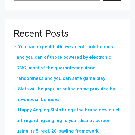
Recent Posts
You can expect both live agent roulette rims
and you can of those powered by electronic
RNG, most of the guaranteeing done
randomness and you can safe game play
Slots will be popular online game provided by
no-deposit bonuses
Happy Angling Slots brings the brand new quiet
art regarding angling to your display screen
using its 5-reel, 20-payline framework