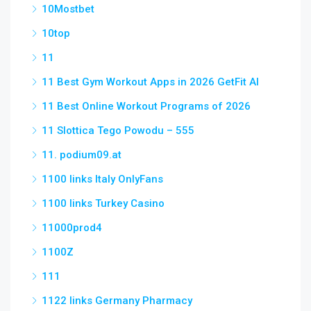
10Mostbet
10top
11
11 Best Gym Workout Apps in 2026 GetFit AI
11 Best Online Workout Programs of 2026
11 Slottica Tego Powodu – 555
11. podium09.at
1100 links Italy OnlyFans
1100 links Turkey Casino
11000prod4
1100Z
111
1122 links Germany Pharmacy