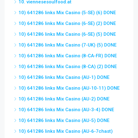
10. viennesesoulfood.at
10) 641286 links Mix Casino (5-SE) (6) DONE
10) 641286 links Mix Casino (6-SE) (2) DONE
10) 641286 links Mix Casino (6-SE) (5) DONE
10) 641286 links Mix Casino (7-UK) (5) DONE
10) 641286 links Mix Casino (8-CA-FR) DONE
10) 641286 links Mix Casino (8-CA) (2) DONE
10) 641286 links Mix Casino (AU-1) DONE
10) 641286 links Mix Casino (AU-10-11) DONE
10) 641286 links Mix Casino (AU-2) DONE
10) 641286 links Mix Casino (AU-3-4) DONE
10) 641286 links Mix Casino (AU-5) DONE
10) 641286 links Mix Casino (AU-6-7chast)