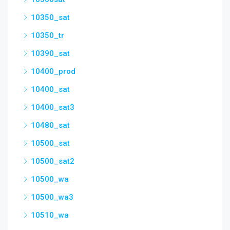
10350_sat
10350_tr
10390_sat
10400_prod
10400_sat
10400_sat3
10480_sat
10500_sat
10500_sat2
10500_wa
10500_wa3
10510_wa