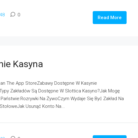
548
0
Read More
onie Kasyna
Pan The App StoreZabawy Dostępne W Kasynie
 Typy Zakładów Są Dostępne W Slottica Kasyno?Jak Mogę
Państwie:Rozrywki Na ŻywoCzym Wydaje Się Być Zakład Na
 StołoweJak Usunąć Konto Na...