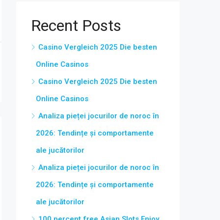
Recent Posts
Casino Vergleich 2025 Die besten
Online Casinos
Casino Vergleich 2025 Die besten
Online Casinos
Analiza pieței jocurilor de noroc în
2026: Tendințe și comportamente
ale jucătorilor
Analiza pieței jocurilor de noroc în
2026: Tendințe și comportamente
ale jucătorilor
100 percent free Asian Slots Enjoy