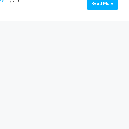
548
0
Read More