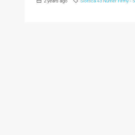
2 years ago
Slottica 43 Numer Firmy - 