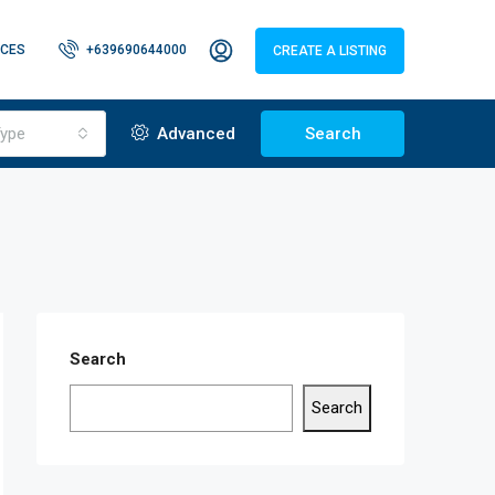
CES
+639690644000
CREATE A LISTING
ype
Advanced
Search
Search
Search