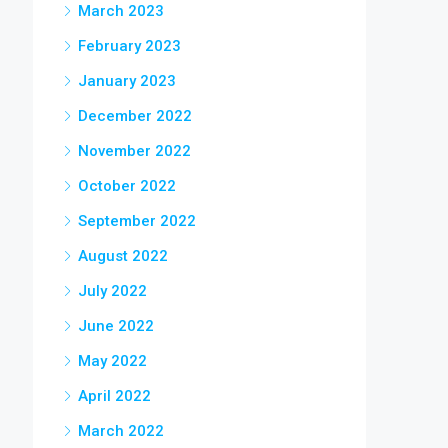
March 2023
February 2023
January 2023
December 2022
November 2022
October 2022
September 2022
August 2022
July 2022
June 2022
May 2022
April 2022
March 2022