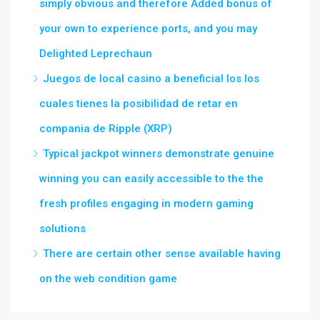
simply obvious and therefore Added bonus of
your own to experience ports, and you may
Delighted Leprechaun
Juegos de local casino a beneficial los los
cuales tienes la posibilidad de retar en
compania de Ripple (XRP)
Typical jackpot winners demonstrate genuine
winning you can easily accessible to the the
fresh profiles engaging in modern gaming
solutions
There are certain other sense available having
on the web condition game