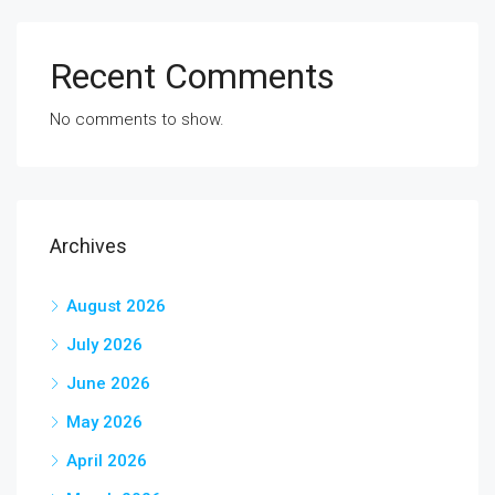
Recent Comments
No comments to show.
Archives
August 2026
July 2026
June 2026
May 2026
April 2026