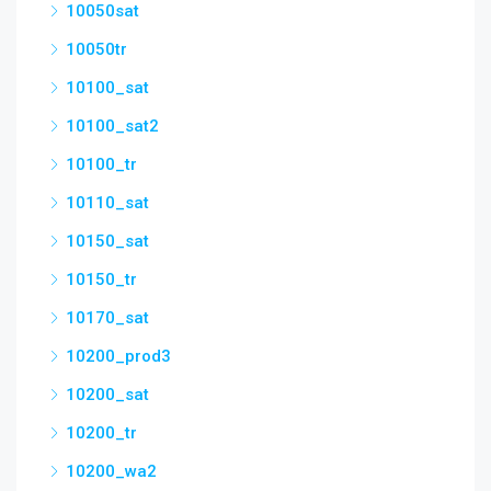
10050sat
10050tr
10100_sat
10100_sat2
10100_tr
10110_sat
10150_sat
10150_tr
10170_sat
10200_prod3
10200_sat
10200_tr
10200_wa2