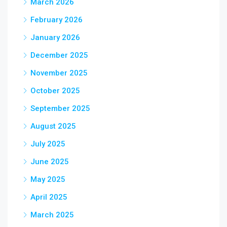
March 2026
February 2026
January 2026
December 2025
November 2025
October 2025
September 2025
August 2025
July 2025
June 2025
May 2025
April 2025
March 2025