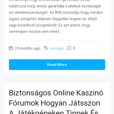
határozza meg, amely garantálja a játékok tisztaságát
és véletlenszerűségét. Az RNG biztosítja, hogy minden
egyes pörgetés teljesen független legyen az előző
vagy következő pörgetéstől. Ez azt jelenti, hogy
semmilyen módon nem lehet...
10 months ago
vorospk
0
Read More
Biztonságos Online Kaszinó
Fórumok Hogyan Játsszon
A Játékgépeken Tippek És