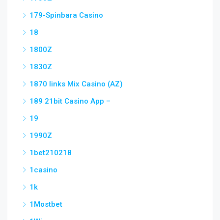
179-Spinbara Casino
18
1800Z
1830Z
1870 links Mix Casino (AZ)
189 21bit Casino App –
19
1990Z
1bet210218
1casino
1k
1Mostbet