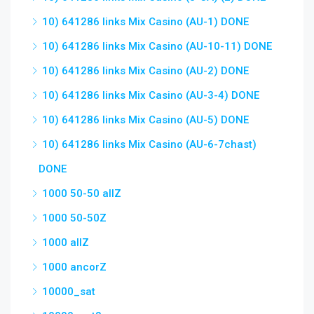
10) 641286 links Mix Casino (AU-1) DONE
10) 641286 links Mix Casino (AU-10-11) DONE
10) 641286 links Mix Casino (AU-2) DONE
10) 641286 links Mix Casino (AU-3-4) DONE
10) 641286 links Mix Casino (AU-5) DONE
10) 641286 links Mix Casino (AU-6-7chast)
DONE
1000 50-50 allZ
1000 50-50Z
1000 allZ
1000 ancorZ
10000_sat