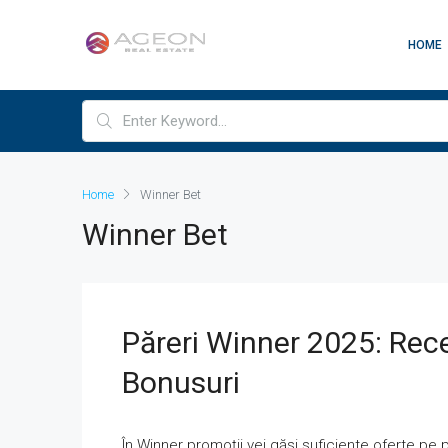
HOME
Home
Winner Bet
Winner Bet
Păreri Winner 2025: Rec
Bonusuri
În Winner promoții vei găsi suficiente oferte pe 