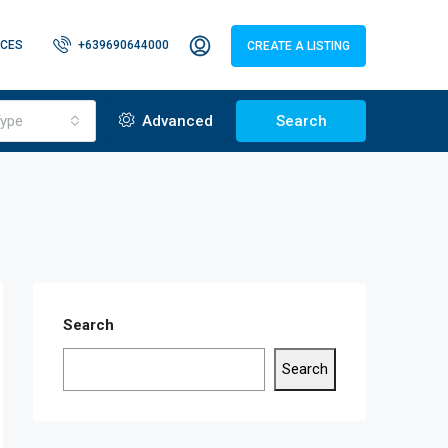
CES
+639690644000
CREATE A LISTING
ype
Advanced
Search
Search
Search