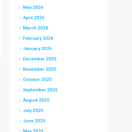
May 2026
April 2026
March 2026
February 2026
January 2026
December 2025
November 2025
October 2025
September 2025
August 2025
July 2025
June 2025
May 2025