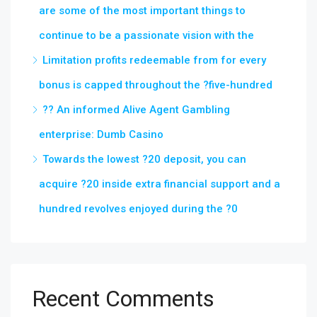
are some of the most important things to
continue to be a passionate vision with the
Limitation profits redeemable from for every
bonus is capped throughout the ?five-hundred
?? An informed Alive Agent Gambling
enterprise: Dumb Casino
Towards the lowest ?20 deposit, you can
acquire ?20 inside extra financial support and a
hundred revolves enjoyed during the ?0
Recent Comments