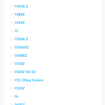
1450A Z
1480Z
1490Z
15
1500A Z
1500allZ
1500BZ
1500Z
1500Z 50-50
152-Chipy Casino
1550Z
16
1600Z