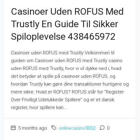
Casinoer Uden ROFUS Med
Trustly En Guide Til Sikker
Spiloplevelse 438465972
Casinoer uden ROFUS med Trustly Velkommen til
guiden om Casinoer uden ROFUS med Trustly casino
uden ROFUS med Trustly, hvor vi vil dykke ned i, hvad
det betyder at spille på casinoer uden ROFUS, og
hvordan Trustly kan gøre dine transaktioner hurtigere og
mere sikre. Hvad er ROFUS? ROFUS står for "Register
Over Frivilligt Udelukkede Spillere" og er et dansk
register, hvor spillere kan...
5 months ago
onlinecasino9032
0