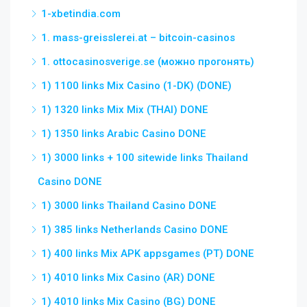
1-xbetindia.com
1. mass-greisslerei.at – bitcoin-casinos
1. ottocasinosverige.se (можно прогонять)
1) 1100 links Mix Casino (1-DK) (DONE)
1) 1320 links Mix Mix (THAI) DONE
1) 1350 links Arabic Casino DONE
1) 3000 links + 100 sitewide links Thailand
Casino DONE
1) 3000 links Thailand Casino DONE
1) 385 links Netherlands Casino DONE
1) 400 links Mix APK appsgames (PT) DONE
1) 4010 links Mix Casino (AR) DONE
1) 4010 links Mix Casino (BG) DONE