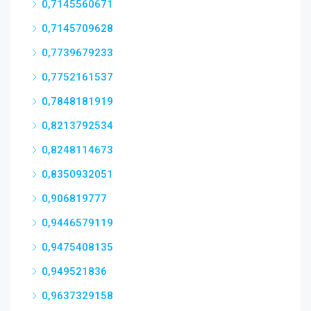
0,7145560671
0,7145709628
0,7739679233
0,7752161537
0,7848181919
0,8213792534
0,8248114673
0,8350932051
0,906819777
0,9446579119
0,9475408135
0,949521836
0,9637329158