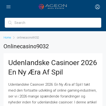
Home
onlinecasino9032
Onlinecasino9032
Udenlandske Casinoer 2026
En Ny Æra Af Spil
Udenlandske Casinoer 2026: En Ny Æra af Spil I takt
med den fortsatte udvikling af online gaming-industrien,
ser vi i 2026 mange spændende forandringer og
nyheder inden for udenlandske casinoer. I denne artikel