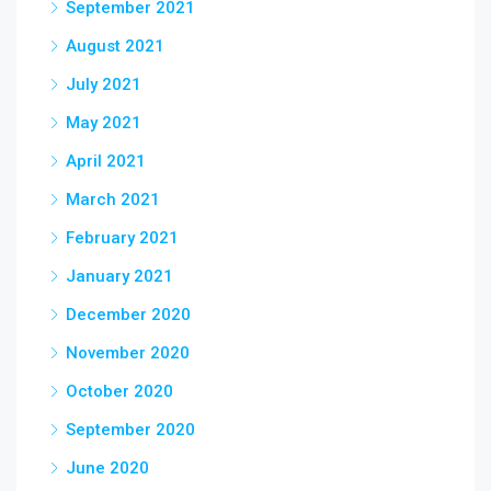
September 2021
August 2021
July 2021
May 2021
April 2021
March 2021
February 2021
January 2021
December 2020
November 2020
October 2020
September 2020
June 2020