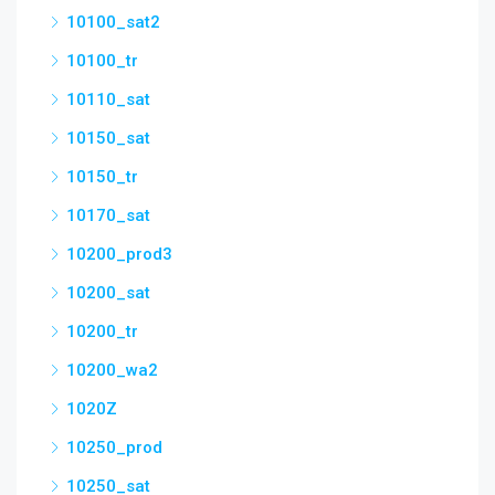
10100_sat2
10100_tr
10110_sat
10150_sat
10150_tr
10170_sat
10200_prod3
10200_sat
10200_tr
10200_wa2
1020Z
10250_prod
10250_sat