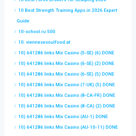
10 Best Strength Training Apps in 2026 Expert
Guide
10-school.ru 500
10. viennesesoulfood.at
10) 641286 links Mix Casino (5-SE) (6) DONE
10) 641286 links Mix Casino (6-SE) (2) DONE
10) 641286 links Mix Casino (6-SE) (5) DONE
10) 641286 links Mix Casino (7-UK) (5) DONE
10) 641286 links Mix Casino (8-CA-FR) DONE
10) 641286 links Mix Casino (8-CA) (2) DONE
10) 641286 links Mix Casino (AU-1) DONE
10) 641286 links Mix Casino (AU-10-11) DONE