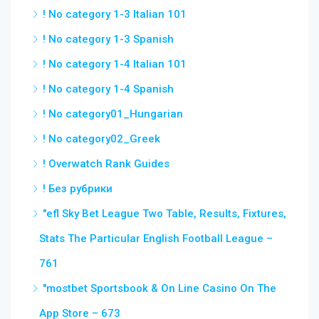
! No category 1-3 Italian 101
! No category 1-3 Spanish
! No category 1-4 Italian 101
! No category 1-4 Spanish
! No category01_Hungarian
! No category02_Greek
! Overwatch Rank Guides
! Без рубрики
"efl Sky Bet League Two Table, Results, Fixtures,
Stats The Particular English Football League –
761
"‎mostbet Sportsbook & On Line Casino On The
App Store – 673