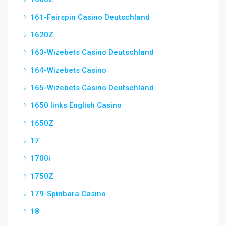
161-Fairspin Casino Deutschland
1620Z
163-Wizebets Casino Deutschland
164-Wizebets Casino
165-Wizebets Casino Deutschland
1650 links English Casino
1650Z
17
1700i
1750Z
179-Spinbara Casino
18