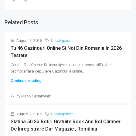
Related Posts
August 7, 2026
Uncategorized
Tu 46 Cazinouri Online Si Noi Din Romania In 2026
Testate
ContentTop-Cazino.Ro incurajeaza jocul responsabilFavbet
promotie fara depunere Cazinourile online...
Continue reading
by Marky Sacramento
August 7, 2026
Uncategorized
Slatina 50 Să Rotiri Gratuite Rock And Rol Climber
De Înregistrare Dar Magazie , România