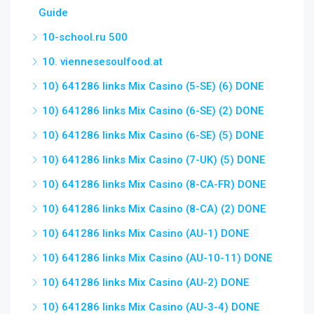
Guide
10-school.ru 500
10. viennesesoulfood.at
10) 641286 links Mix Casino (5-SE) (6) DONE
10) 641286 links Mix Casino (6-SE) (2) DONE
10) 641286 links Mix Casino (6-SE) (5) DONE
10) 641286 links Mix Casino (7-UK) (5) DONE
10) 641286 links Mix Casino (8-CA-FR) DONE
10) 641286 links Mix Casino (8-CA) (2) DONE
10) 641286 links Mix Casino (AU-1) DONE
10) 641286 links Mix Casino (AU-10-11) DONE
10) 641286 links Mix Casino (AU-2) DONE
10) 641286 links Mix Casino (AU-3-4) DONE