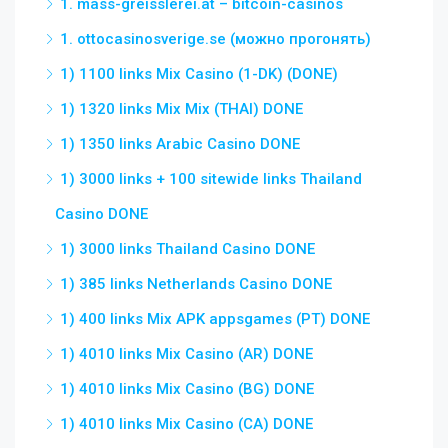
1. mass-greisslerei.at – bitcoin-casinos
1. ottocasinosverige.se (можно прогонять)
1) 1100 links Mix Casino (1-DK) (DONE)
1) 1320 links Mix Mix (THAI) DONE
1) 1350 links Arabic Casino DONE
1) 3000 links + 100 sitewide links Thailand
Casino DONE
1) 3000 links Thailand Casino DONE
1) 385 links Netherlands Casino DONE
1) 400 links Mix APK appsgames (PT) DONE
1) 4010 links Mix Casino (AR) DONE
1) 4010 links Mix Casino (BG) DONE
1) 4010 links Mix Casino (CA) DONE