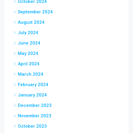
October 2024
September 2024
August 2024
July 2024
June 2024
May 2024
April 2024
March 2024
February 2024
January 2024
December 2023
November 2023
October 2023