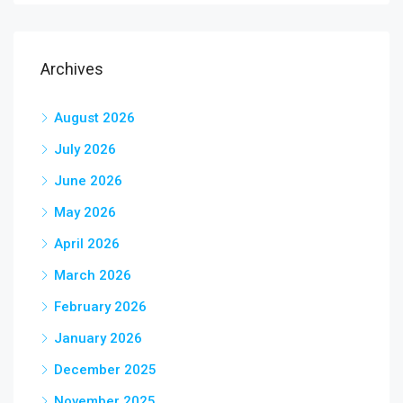
Archives
August 2026
July 2026
June 2026
May 2026
April 2026
March 2026
February 2026
January 2026
December 2025
November 2025