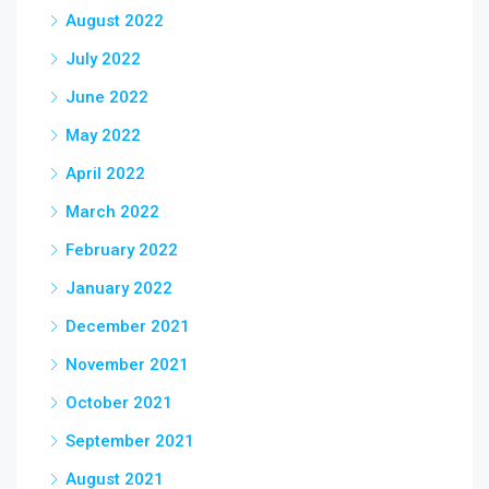
August 2022
July 2022
June 2022
May 2022
April 2022
March 2022
February 2022
January 2022
December 2021
November 2021
October 2021
September 2021
August 2021