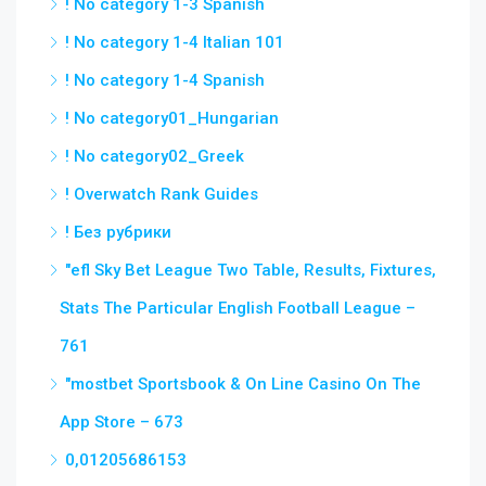
! No category 1-3 Spanish
! No category 1-4 Italian 101
! No category 1-4 Spanish
! No category01_Hungarian
! No category02_Greek
! Overwatch Rank Guides
! Без рубрики
"efl Sky Bet League Two Table, Results, Fixtures,
Stats The Particular English Football League –
761
"‎mostbet Sportsbook & On Line Casino On The
App Store – 673
0,01205686153