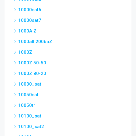
10000sat6
10000sat7
1000A Z
1000all 200baZ
1000Z
1000Z 50-50
1000Z 80-20
10030_sat
10050sat
10050tr
10100_sat
10100_sat2