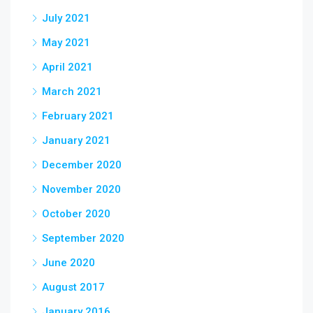
July 2021
May 2021
April 2021
March 2021
February 2021
January 2021
December 2020
November 2020
October 2020
September 2020
June 2020
August 2017
January 2016