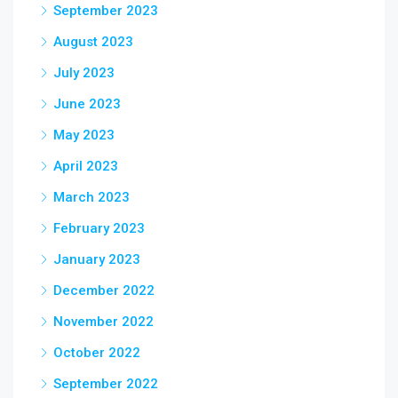
September 2023
August 2023
July 2023
June 2023
May 2023
April 2023
March 2023
February 2023
January 2023
December 2022
November 2022
October 2022
September 2022