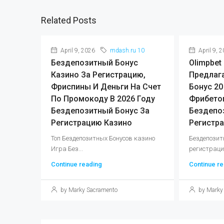
Related Posts
April 9, 2026
mdash.ru 10
April 9, 
Бездепозитный Бонус
Olimpbet
Казино За Регистрацию,
Предлаг
Фриспины И Деньги На Счет
Бонус 20
По Промокоду В 2026 Году
Фрибето
Бездепозитный Бонус За
Бездепо
Регистрацию Казино
Регистр
Топ Бездепозитных Бонусов казино
Бездепозит
Игра Без...
регистраци
Continue reading
Continue re
by Marky Sacramento
by Marky