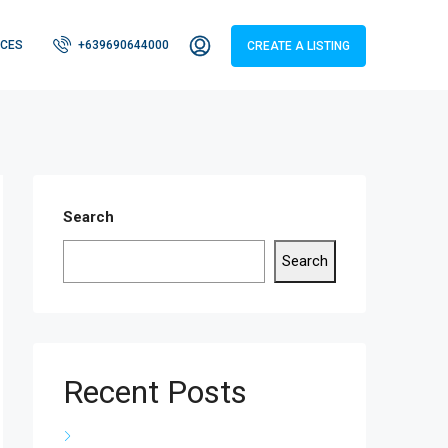
CES
+639690644000
CREATE A LISTING
Search
Search
Recent Posts