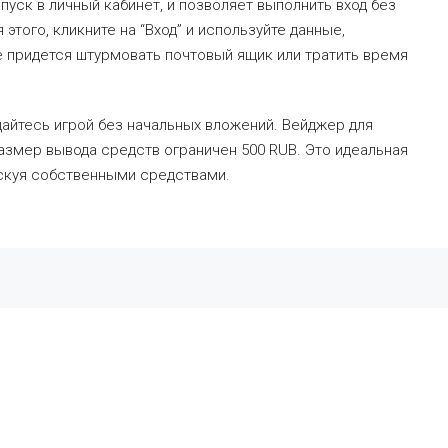
пуск в личный кабинет, и позволяет выполнить вход без
этого, кликните на “Вход” и используйте данные,
е придется штурмовать почтовый ящик или тратить время
дайтесь игрой без начальных вложений. Вейджер для
азмер вывода средств ограничен 500 RUB. Это идеальная
скуя собственными средствами.