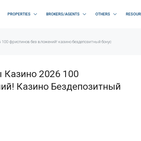
PROPERTIES
BROKERS/AGENTS
OTHERS
RESOUR
 100 фриспинов без вложений! казино бездепозитный бонус
 Казино 2026 100
ий! Казино Бездепозитный