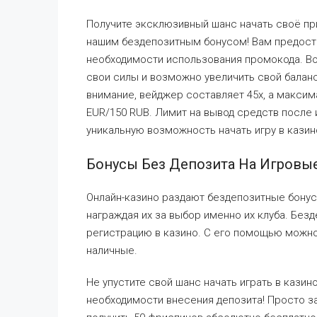
Получите эксклюзивный шанс начать своё пр
нашим бездепозитным бонусом! Вам предоста
необходимости использования промокода. В
свои силы и возможно увеличить свой балан
внимание, вейджер составляет 45x, а макси
EUR/150 RUB. Лимит на вывод средств после 
уникальную возможность начать игру в казин
Бoнуcы Бeз Дeпoзитa Нa Игpoвы
Онлайн-казино раздают бездепозитные бонус
награждая их за выбор именно их клуба. Безд
регистрацию в казино. С его помощью можно 
наличные.
Не упустите свой шанс начать играть в кази
необходимости внесения депозита! Просто за