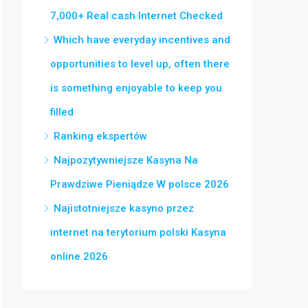
7,000+ Real cash Internet Checked
Which have everyday incentives and
opportunities to level up, often there
is something enjoyable to keep you
filled
Ranking ekspertów
Najpozytywniejsze Kasyna Na
Prawdziwe Pieniądze W polsce 2026
Najistotniejsze kasyno przez
internet na terytorium polski Kasyna
online 2026