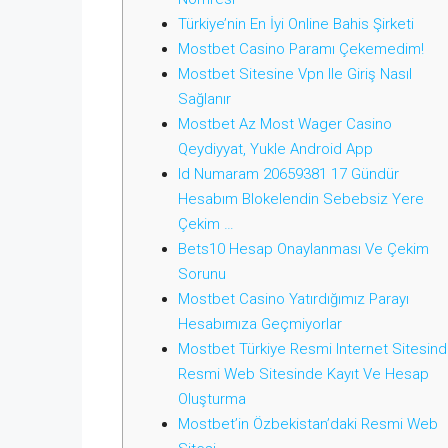
Türkiye’nin En İyi Online Bahis Şirketi
Mostbet Casino Paramı Çekemedim!
Mostbet Sitesine Vpn Ile Giriş Nasıl
Sağlanır
Mostbet Az Most Wager Casino
Qeydiyyat, Yukle Android App
Id Numaram 20659381 17 Gündür
Hesabım Blokelendin Sebebsiz Yere
Çekim …
Bets10 Hesap Onaylanması Ve Çekim
Sorunu
Mostbet Casino Yatırdığımız Parayı
Hesabımıza Geçmiyorlar
Mostbet Türkiye Resmi Internet Sitesin
Resmi Web Sitesinde Kayıt Ve Hesap
Oluşturma
Mostbet’in Özbekistan’daki Resmi Web