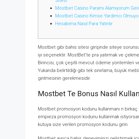
Sitesi
Mostbet Casino Paramı Alamıyorum Geri
Mostbet Casino Kimse Yardımcı Olmuyo
Hesabıma Nasıl Para Yatırılır
Mostbet gibi bahis sitesi girişinde siteye sorun
iyi seçenektir. MostBet’te pra yatırmak ve çekme
Birincisi, çok çeşitli mevcut ödeme yöntemleri ve
Yukarıda belirtildiği gibi tek sınırlama, büyük mebla
girilmesinin gerekmesidir.
Mostbet Te Bonus Nasıl Kullanı
Mostbet promosyon kodunu kullanmanı n birkaç yolu
empieza promosyon kodunu kullanmak istiyorsanı z
kutuya size verilen promosyon kodunu girin.
Mostbet ayrıca bahis deneyiminizi geliştirmek içi