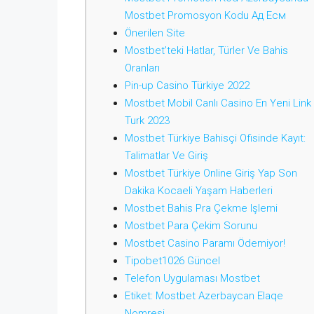
Mostbet Promosyon Kodu Ад Есм
Önerilen Site
Mostbet’teki Hatlar, Türler Ve Bahis
Oranları
Pin-up Casino Türkiye 2022
Mostbet Mobil Canlı Casino En Yeni Link
Turk 2023
Mostbet Türkiye Bahisçi Ofisinde Kayıt:
Talimatlar Ve Giriş
Mostbet Türkiye Online Giriş Yap Son
Dakika Kocaeli Yaşam Haberleri
Mostbet Bahis Pra Çekme Işlemi
Mostbet Para Çekim Sorunu
Mostbet Casino Paramı Ödemiyor!
Tipobet1026 Güncel
Telefon Uygulaması Mostbet
Etiket: Mostbet Azerbaycan Elaqe
Nomresi