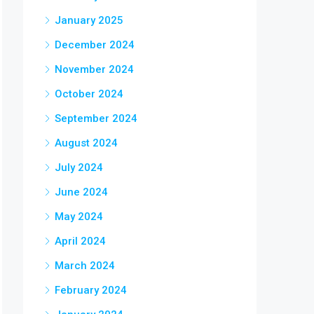
January 2025
December 2024
November 2024
October 2024
September 2024
August 2024
July 2024
June 2024
May 2024
April 2024
March 2024
February 2024