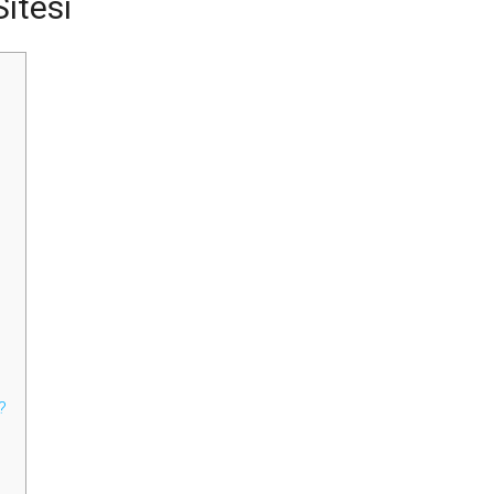
itesi
?