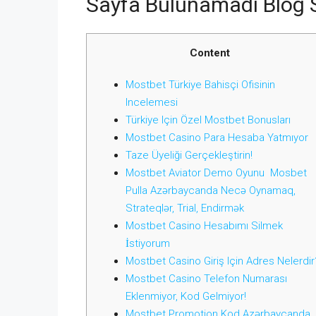
Sayfa Bulunamadı Blog S
Content
Mostbet Türkiye Bahisçi Ofisinin
Incelemesi
Türkiye Için Özel Mostbet Bonusları
Mostbet Casino Para Hesaba Yatmıyor
Taze Üyeliği Gerçekleştirin!
Mostbet Aviator Demo Oyunu ️ Mosbet
Pulla Azərbaycanda Necə Oynamaq,
Strateqlər, Trial, Endirmək
Mostbet Casino Hesabımı Silmek
İstiyorum
Mostbet Casino Giriş Için Adres Nelerdir
Mostbet Casino Telefon Numarası
Eklenmiyor, Kod Gelmiyor!
Mostbet Promotion Kod Azərbaycanda