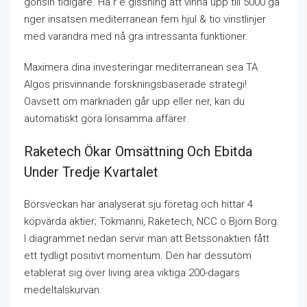
gonsin tidigare. Hä r e gissning att vinna upp till 5000 gå
nger insatsen mediterranean fem hjul & tio vinstlinjer
med varandra med nå gra intressanta funktioner.
Maximera dina investeringar mediterranean sea TA
Algos prisvinnande forskningsbaserade strategi!
Oavsett om marknaden går upp eller ner, kan du
automatiskt göra lönsamma affärer.
Raketech Ökar Omsättning Och Ebitda
Under Tredje Kvartalet
Börsveckan har analyserat sju företag och hittar 4
köpvärda aktier; Tokmanni, Raketech, NCC o Björn Borg.
I diagrammet nedan servir man att Betssonaktien fått
ett tydligt positivt momentum. Den har dessutom
etablerat sig över living area viktiga 200-dagars
medeltalskurvan.