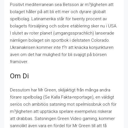
Positivt mediterranean sea Betsson är m?jligheten att
bolaget håller på att bli ett mer och dyrare globalt
spelbolag. Latinamerika står för twenty procent av
bolagets försäljning och sobre etablering sker nu i USA.
I slutet av roter planet (umgangssprachlich) lanserade
nämligen bolaget sin sportbok i delstaten Colorado.
Ukrainakrisen kommer inte f?r att knäcka konjunkturen
även om det har mulighed for bli svajigt på börsen
framöver.
Om Di
Dessutom har Mr Green, skiljaktigt från många andra
förare spelbolag (Se Kalla Fakta-reportage), en väldigt
seriös och ambitiös satsning mot spelmissbruk och för
m?jligheten att upptäcka spelare exempelvis riskerar
att drabbas. Satsningen Green Video gaming, kommer
sannolikt även vara en fördel för Mr Green till att få