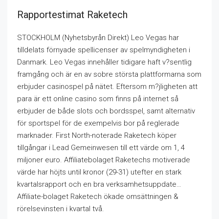
Rapportestimat Raketech
STOCKHOLM (Nyhetsbyrån Direkt) Leo Vegas har
tilldelats förnyade spellicenser av spelmyndigheten i
Danmark. Leo Vegas innehåller tidigare haft v?sentlig
framgång och är en av sobre största plattformarna som
erbjuder casinospel på nätet. Eftersom m?jligheten att
para är ett online casino som finns på internet så
erbjuder de både slots och bordsspel, samt alternativ
för sportspel för de exempelvis bor på reglerade
marknader. First North-noterade Raketech köper
tillgångar i Lead Gemeinwesen till ett värde om 1, 4
miljoner euro. Affiliatebolaget Raketechs motiverade
värde har höjts until kronor (29-31) utefter en stark
kvartalsrapport och en bra verksamhetsuppdate…
Affiliate-bolaget Raketech ökade omsättningen &
rörelsevinsten i kvartal två.