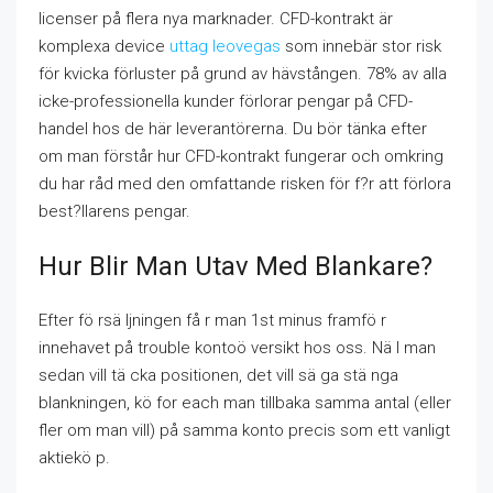
licenser på flera nya marknader. CFD-kontrakt är
komplexa device
uttag leovegas
som innebär stor risk
för kvicka förluster på grund av hävstången. 78% av alla
icke-professionella kunder förlorar pengar på CFD-
handel hos de här leverantörerna. Du bör tänka efter
om man förstår hur CFD-kontrakt fungerar och omkring
du har råd med den omfattande risken för f?r att förlora
best?llarens pengar.
Hur Blir Man Utav Med Blankare?
Efter fö rsä ljningen få r man 1st minus framfö r
innehavet på trouble kontoö versikt hos oss. Nä l man
sedan vill tä cka positionen, det vill sä ga stä nga
blankningen, kö for each man tillbaka samma antal (eller
fler om man vill) på samma konto precis som ett vanligt
aktiekö p.