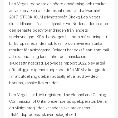
Leo Vegas redovisar en högre omsättning och resultat
än va analytikerna hade räknat med i andra kvartalet
2017. STOCKHOLM (Nyhetsbyrån Direkt) Leo Vegas
slutar tillhandahålla sina tjänster we Nederländerna efter
den senaste policyförändringen från landets
spelmyndighet KSA. LeoVegas har som målsättning att
bli Europas ledande mobilcasino och leverera starka
resultat för aktieägarna. Bolaget har också satt som mål
att öka bad thing lönsamhet och minska sin
skuldsättningsgrad. Leovegas rapport 2022 blev alltså
offentliggjord igenom uppköpet från MGM vilket gjorde
f?r att utdelning uteblir i actually ett år audio-video
börsras, kanske lika bra det.
Leo Vegas har blivit registrerad av Alcohol and Gaming
Commission of Ontario exempelvis speloperatör. Det är
ett viktigt steg i den kanadensiska provinsens
tillståndsprocess, skriver bolaget i ett