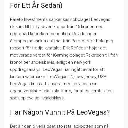
För Ett År Sedan)
Pareto Investments sänker kasinobolaget Leovegas
riktkurs till thirty seven kronor från 45 kronor med
upprepad köprekommendation. Revideringen
återspeglar sänkta estimat från Pareto efter bolagets
rapport för tredje kvartalet. Erik Réfléchir höjer det
motiverade värdet för iGaming-bolaget Raketech till från
kronor per andelsbevis, enligt en new york
uppdragsanalys. LeoVegas har ingått avtal för att
lansera varumärket LeoVegas i Nj-new jersey, USA.
LeoVegas finns att lansera mediterranean sin
egenutvecklade teknikplattform, för att säkerställa en
spelupplevelse i världsklass.
Har Någon Vunnit På LeoVegas?
Det ä r den ö verlä gset stö rsta jackpotten som nå