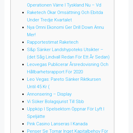
Operationen Värre I Tyskland Nu – Vd
Raketech Ökar Omsättning Och Ebitda
Under Tredje Kvartalet
Nya Omni Ekonomi Ger Drill Down Ännu
Mer!
Rapportestimat Raketech
S&p Sänker Landshypoteks Utsikter –
(det Såg Lindvall Redan För Ett År Sedan)
Leovegas Publicerar Årsredovisning Och
Hållbarhetsrapport För 2020
Leo Vegas: Pareto Sänker Riktkursen
Until 45 Kr (
Annonsering – Display
Vi Söker Bolagsjurist Till Sbb
Uppköp I Spelsektorn Öppnar För Lyft I
Speljätte
Pink Casino Lanseras I Kanada
Penser Se Tornar Inget Kapitalbehov För