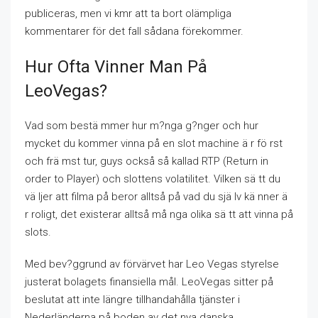
publiceras, men vi kmr att ta bort olämpliga
kommentarer för det fall sådana förekommer.
Hur Ofta Vinner Man På
LeoVegas?
Vad som bestä mmer hur m?nga g?nger och hur
mycket du kommer vinna på en slot machine ä r fö rst
och frä mst tur, guys också så kallad RTP (Return in
order to Player) och slottens volatilitet. Vilken sä tt du
vä ljer att filma på beror alltså på vad du sjä lv kä nner ä
r roligt, det existerar alltså må nga olika sä tt att vinna på
slots.
Med bev?ggrund av förvärvet har Leo Vegas styrelse
justerat bolagets finansiella mål. LeoVegas sitter på
beslutat att inte längre tillhandahålla tjänster i
Nederländerna på boden av det nya danska