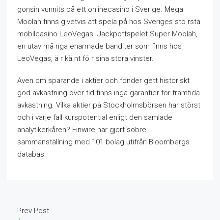
gonsin vunnits på ett onlinecasino i Sverige. Mega
Moolah finns givetvis att spela på hos Sveriges stö rsta
mobilcasino LeoVegas. Jackpottspelet Super Moolah,
en utav må nga enarmade banditer som finns hos
LeoVegas, ä r kä nt fö r sina stora vinster.
Även om sparande i aktier och fonder gett historiskt
god avkastning över tid finns inga garantier för framtida
avkastning. Vilka aktier på Stockholmsbörsen har störst
och i varje fall kurspotential enligt den samlade
analytikerkåren? Finwire har gjort sobre
sammanställning med 101 bolag utifrån Bloombergs
databas.
Prev Post