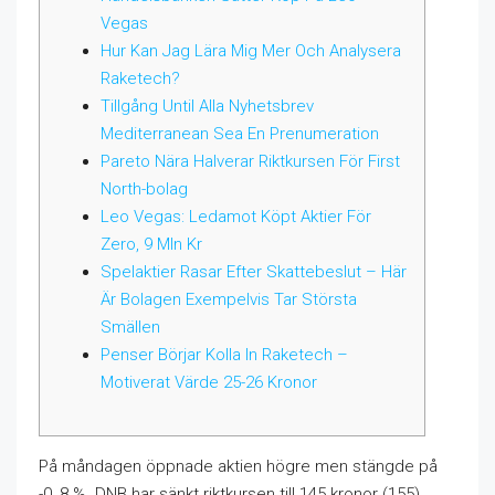
Vegas
Hur Kan Jag Lära Mig Mer Och Analysera
Raketech?
Tillgång Until Alla Nyhetsbrev
Mediterranean Sea En Prenumeration
Pareto Nära Halverar Riktkursen För First
North-bolag
Leo Vegas: Ledamot Köpt Aktier För
Zero, 9 Mln Kr
Spelaktier Rasar Efter Skattebeslut – Här
Är Bolagen Exempelvis Tar Största
Smällen
Penser Börjar Kolla In Raketech –
Motiverat Värde 25-26 Kronor
På måndagen öppnade aktien högre men stängde på
-0, 8 %. DNB har sänkt riktkursen till 145 kronor (155)