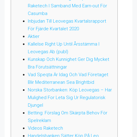
Raketech I Samband Med Earn-out För
Casumba
Inbjudan Till Leovegas Kvartalsrapport
För Fjärde Kvartalet 2020
Aktier
Kallelse Right Up Until Årsstämma I
Leovegas Ab (publ)
Kunskap Och Kunnighet Ger Dig Mycket
Bra Förutsättningar
Vad Speqta Är Idag Och Vad Företaget
Blir Mediterranean Sea Brightbid
Norska Storbanken: Köp Leovegas – Har
Mulighed For Leta Sig Ur Regulatorisk
Djungel
Betting: Förslag Om Skärpta Behov För
Spelreklam
Videos Raketech
Handelsbanken Sätter Köp På Leo