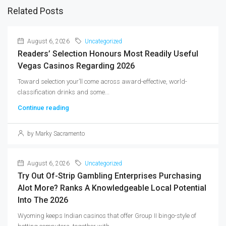
Related Posts
August 6, 2026
Uncategorized
Readers’ Selection Honours Most Readily Useful
Vegas Casinos Regarding 2026
Toward selection your’ll come across award-effective, world-
classification drinks and some...
Continue reading
by Marky Sacramento
August 6, 2026
Uncategorized
Try Out Of-Strip Gambling Enterprises Purchasing
Alot More? Ranks A Knowledgeable Local Potential
Into The 2026
Wyoming keeps Indian casinos that offer Group II bingo-style of