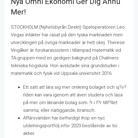
Nya Omni Ekonomi Ger Dig Ännu
Mer!
STOCKHOLM (Nyhetsbyrån Direkt) Speloperatören Leo
Vegas intäkter har rasat på den tyska marknaden men
utvecklingen på övriga marknader är helt okej. Therese
Vingåker är forskarassistent i tillämpad matematik vid
TA-gruppen med en gedigen bakgrund på Chalmers
tekniska högskola. Hon avslutade sina grundstudier i
matematik och fysik vid Uppsala universitet 2016.
Ett sätt att lära sig mer omkring bolaget och sj?v?
rlden kan vara igenom att även studera och läsa
på mer om liknande bolag som ?r i f?r tillf?llet
samma, eller närliggande, bransch.
Affärsvärlden har befriedigt ihop en nyc
utdelningsportfölj inför 2023 bestående av tio
aktier.