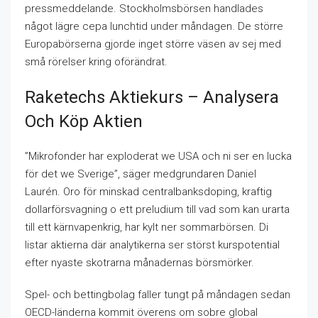
pressmeddelande. Stockholmsbörsen handlades
något lägre cepa lunchtid under måndagen. De större
Europabörserna gjorde inget större väsen av sej med
små rörelser kring oförändrat.
Raketechs Aktiekurs – Analysera
Och Köp Aktien
”Mikrofonder har exploderat we USA och ni ser en lucka
för det we Sverige”, säger medgrundaren Daniel
Laurén. Oro för minskad centralbanksdoping, kraftig
dollarförsvagning o ett preludium till vad som kan urarta
till ett kärnvapenkrig, har kylt ner sommarbörsen. Di
listar aktierna där analytikerna ser störst kurspotential
efter nyaste skotrarna månadernas börsmörker.
Spel- och bettingbolag faller tungt på måndagen sedan
OECD-länderna kommit överens om sobre global