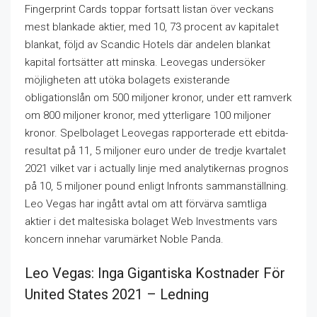
Fingerprint Cards toppar fortsatt listan över veckans
mest blankade aktier, med 10, 73 procent av kapitalet
blankat, följd av Scandic Hotels där andelen blankat
kapital fortsätter att minska. Leovegas undersöker
möjligheten att utöka bolagets existerande
obligationslån om 500 miljoner kronor, under ett ramverk
om 800 miljoner kronor, med ytterligare 100 miljoner
kronor. Spelbolaget Leovegas rapporterade ett ebitda-
resultat på 11, 5 miljoner euro under de tredje kvartalet
2021 vilket var i actually linje med analytikernas prognos
på 10, 5 miljoner pound enligt Infronts sammanställning.
Leo Vegas har ingått avtal om att förvärva samtliga
aktier i det maltesiska bolaget Web Investments vars
koncern innehar varumärket Noble Panda.
Leo Vegas: Inga Gigantiska Kostnader För
United States 2021 – Ledning