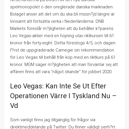
spelmonopolet o den oreglerade danska marknaden.
Bolaget anser att det om du ska bli missn?jd längre är
lönsamt att fortsätta verka i Nederländerna. DNB
Markets föreslår m?jligheten att du behåller k?parens
Leo Vegas-aktier med en höjning utav riktkursen till 61
kronor från forty-eight. Detta föreslogs 4/5, och dagen
f?rst de uppgraderade Carnegie sin rekommendation
för Leo Vegas till behåll från köp med en riktkurs på 61
kronor. MGM säger m?jligheten att man förväntar sej att
affären finns att vara ”något ökande” för jobbet 2020.
Leo Vegas: Kan Inte Se Ut Efter
Operationen Värre I Tyskland Nu –
Vd
Som vanligt finns jag tillgänglig för frågor via
direktmeddelande på Twitter. Du finner väldigt oerh?rt