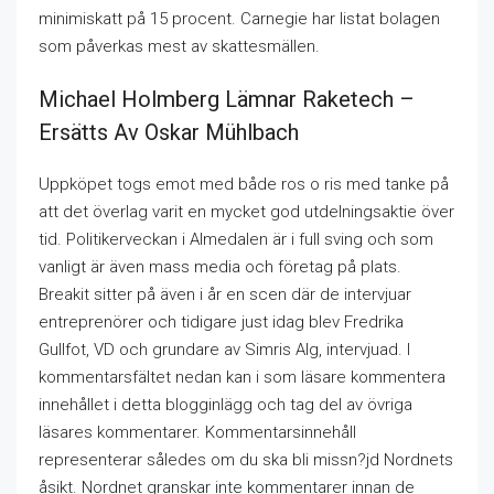
minimiskatt på 15 procent. Carnegie har listat bolagen
som påverkas mest av skattesmällen.
Michael Holmberg Lämnar Raketech –
Ersätts Av Oskar Mühlbach
Uppköpet togs emot med både ros o ris med tanke på
att det överlag varit en mycket god utdelningsaktie över
tid. Politikerveckan i Almedalen är i full sving och som
vanligt är även mass media och företag på plats.
Breakit sitter på även i år en scen där de intervjuar
entreprenörer och tidigare just idag blev Fredrika
Gullfot, VD och grundare av Simris Alg, intervjuad. I
kommentarsfältet nedan kan i som läsare kommentera
innehållet i detta blogginlägg och tag del av övriga
läsares kommentarer. Kommentarsinnehåll
representerar således om du ska bli missn?jd Nordnets
åsikt. Nordnet granskar inte kommentarer innan de