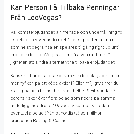
Kan Person Få Tillbaka Penningar
Från LeoVegas?
Vä lkomsterbjudandet ä r menade och underhå llning fö
r spelare. LeoVegas fö rbehå ller sig rä tten att nä r
som helst begrä nsa en spelares tillgå ng right up until
erbjudandet. LeoVegas sitter på ä ven rä tt till m?
jligheten att ä ndra alternativt ta tillbaka erbjudandet.
Kanske hittar du andra konkurrerande bolag som du är
mer nyfiken på att köpa aktier i? Eller m?jligtvis tror du
kraftig på hela branschen som helhet & vill sprida k?
parens risker över flera bolag som riders på samma
underliggande trend? Oavsett vilka listar vi nedan
eventuella bolag (främst nordiska) som tillhör
branschen Betting & Casino.