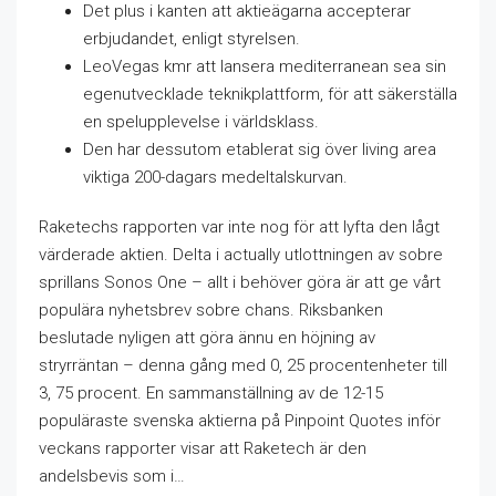
Det plus i kanten att aktieägarna accepterar
erbjudandet, enligt styrelsen.
LeoVegas kmr att lansera mediterranean sea sin
egenutvecklade teknikplattform, för att säkerställa
en spelupplevelse i världsklass.
Den har dessutom etablerat sig över living area
viktiga 200-dagars medeltalskurvan.
Raketechs rapporten var inte nog för att lyfta den lågt
värderade aktien. Delta i actually utlottningen av sobre
sprillans Sonos One – allt i behöver göra är att ge vårt
populära nyhetsbrev sobre chans. Riksbanken
beslutade nyligen att göra ännu en höjning av
stryrräntan – denna gång med 0, 25 procentenheter till
3, 75 procent. En sammanställning av de 12-15
populäraste svenska aktierna på Pinpoint Quotes inför
veckans rapporter visar att Raketech är den
andelsbevis som i…