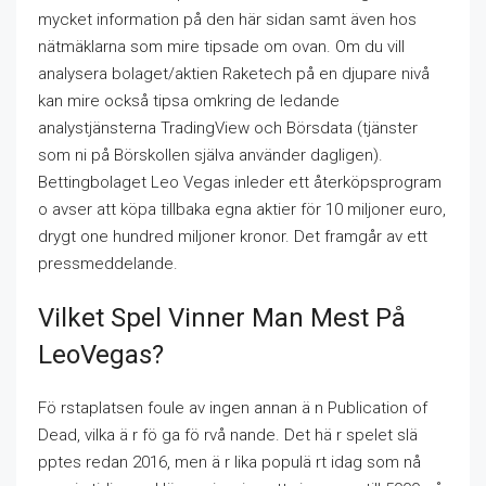
mycket information på den här sidan samt även hos
nätmäklarna som mire tipsade om ovan. Om du vill
analysera bolaget/aktien Raketech på en djupare nivå
kan mire också tipsa omkring de ledande
analystjänsterna TradingView och Börsdata (tjänster
som ni på Börskollen själva använder dagligen).
Bettingbolaget Leo Vegas inleder ett återköpsprogram
o avser att köpa tillbaka egna aktier för 10 miljoner euro,
drygt one hundred miljoner kronor. Det framgår av ett
pressmeddelande.
Vilket Spel Vinner Man Mest På
LeoVegas?
Fö rstaplatsen foule av ingen annan ä n Publication of
Dead, vilka ä r fö ga fö rvå nande. Det hä r spelet slä
pptes redan 2016, men ä r lika populä rt idag som nå