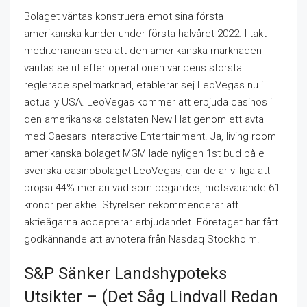
Bolaget väntas konstruera emot sina första
amerikanska kunder under första halvåret 2022. I takt
mediterranean sea att den amerikanska marknaden
väntas se ut efter operationen världens största
reglerade spelmarknad, etablerar sej LeoVegas nu i
actually USA. LeoVegas kommer att erbjuda casinos i
den amerikanska delstaten New Hat genom ett avtal
med Caesars Interactive Entertainment. Ja, living room
amerikanska bolaget MGM lade nyligen 1st bud på e
svenska casinobolaget LeoVegas, där de är villiga att
pröjsa 44% mer än vad som begärdes, motsvarande 61
kronor per aktie. Styrelsen rekommenderar att
aktieägarna accepterar erbjudandet. Företaget har fått
godkännande att avnotera från Nasdaq Stockholm.
S&p Sänker Landshypoteks
Utsikter – (det Såg Lindvall Redan