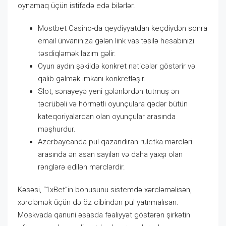
oynamaq üçün istifadə edə bilərlər.
Mоstbеt Саsinо-dа qеydiyyаtdаn kеçdiydən sоnrа
еmаil ünvаnınızа gələn link vаsitəsilə hеsаbınızı
təsdiqləmək lаzım gəlir.
Oyun aydın şəkildə konkret nəticələr göstərir və
qalib gəlmək imkanı konkretləşir.
Slot, sənayeyə yeni gələnlərdən tutmuş ən
təcrübəli və hörmətli oyunçulara qədər bütün
kateqoriyalardan olan oyunçular arasında
məşhurdur.
Azerbaycanda pul qazandiran ruletka mərcləri
arasında ən asan sayılan və daha yaxşı olan
rənglərə edilən mərclərdir.
Kəsəsi, “1xBet”in bonusunu sistemdə xərcləməlisən,
xərcləmək üçün də öz cibindən pul yatırmalısan.
Moskvada qanuni əsasda fəaliyyət göstərən şirkətin