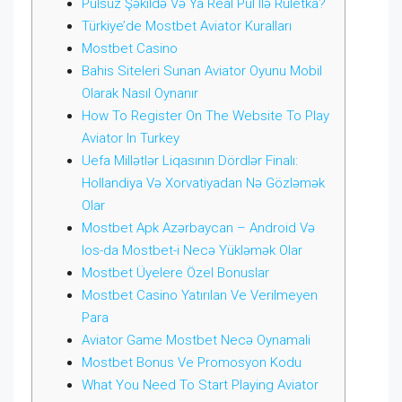
Pulsuz Şəkildə Və Ya Real Pul Ilə Ruletka?
Türkiye’de Mostbet Aviator Kuralları
Mostbet Casino
Bahis Siteleri Sunan Aviator Oyunu Mobil
Olarak Nasıl Oynanır
How To Register On The Website To Play
Aviator In Turkey
Uefa Millətlər Liqasının Dördlər Finalı:
Hollandiya Və Xorvatiyadan Nə Gözləmək
Olar
Mostbet Apk Azərbaycan – Android Və
Ios-da Mostbet-i Necə Yükləmək Olar
Mostbet Üyelere Özel Bonuslar
Mostbet Casino Yatırılan Ve Verilmeyen
Para
Aviator Game Mostbet Necə Oynamali
Mostbet Bonus Ve Promosyon Kodu
What You Need To Start Playing Aviator