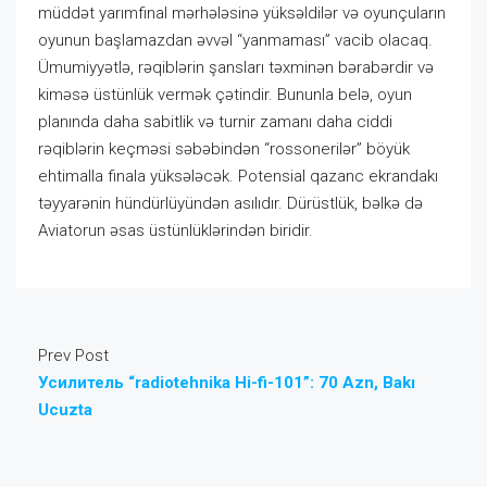
müddət yarımfinal mərhələsinə yüksəldilər və oyunçuların
oyunun başlamazdan əvvəl “yanmaması” vacib olacaq.
Ümumiyyətlə, rəqiblərin şansları təxminən bərabərdir və
kiməsə üstünlük vermək çətindir. Bununla belə, oyun
planında daha sabitlik və turnir zamanı daha ciddi
rəqiblərin keçməsi səbəbindən “rossonerilər” böyük
ehtimalla finala yüksələcək. Potensial qazanc ekrandakı
təyyarənin hündürlüyündən asılıdır. Dürüstlük, bəlkə də
Aviatorun əsas üstünlüklərindən biridir.
Prev Post
Усилитель “radiotehnika Hi-fi-101”: 70 Azn, Bakı
Ucuzta