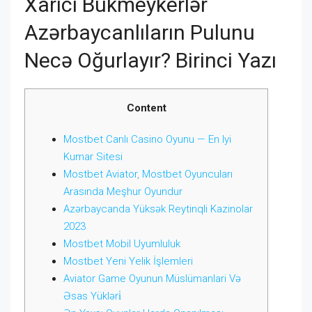
Xarici Bukmeykerlər
Azərbaycanlıların Pulunu
Necə Oğurlayır? Birinci Yazı
Content
Mostbet Canlı Casino Oyunu — En Iyi
Kumar Sitesi
Mostbet Aviator, Mostbet Oyuncuları
Arasında Meşhur Oyundur
Azərbaycanda Yüksək Reytinqli Kazinolar
2023
Mostbet Mobil Uyumluluk
Mostbet Yeni Yelik İşlemleri
Aviator Game Oyunun Müslümanlari Və
Əsas Yükləri̇