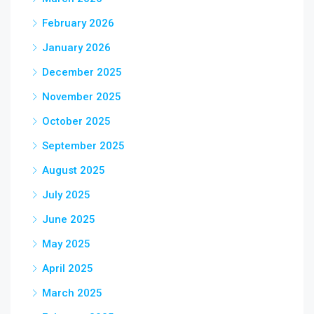
February 2026
January 2026
December 2025
November 2025
October 2025
September 2025
August 2025
July 2025
June 2025
May 2025
April 2025
March 2025