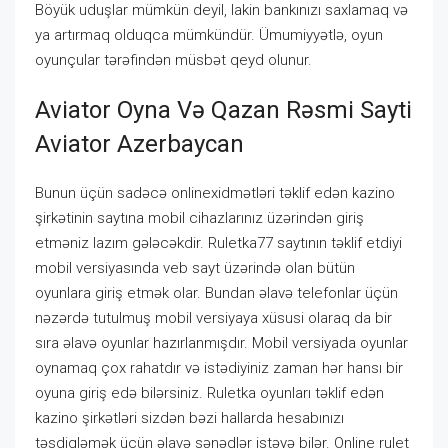
Böyük uduşlar mümkün deyil, lakin bankınızı saxlamaq və
ya artırmaq olduqca mümkündür. Ümumiyyətlə, oyun
oyunçular tərəfindən müsbət qeyd olunur.
Aviator Oyna Və Qazan Rəsmi Sayti
Aviator Azerbaycan
Bunun üçün sadəcə onlinexidmətləri təklif edən kazino
şirkətinin saytına mobil cihazlarınız üzərindən giriş
etməniz lazım gələcəkdir. Ruletka77 saytının təklif etdiyi
mobil versiyasında veb sayt üzərində olan bütün
oyunlara giriş etmək olar. Bundan əlavə telefonlar üçün
nəzərdə tutulmuş mobil versiyaya xüsusi olaraq da bir
sıra əlavə oyunlar hazırlanmışdır. Mobil versiyada oyunlar
oynamaq çox rahatdır və istədiyiniz zaman hər hansı bir
oyuna giriş edə bilərsiniz. Ruletka oyunları təklif edən
kazino şirkətləri sizdən bəzi hallarda hesabınızı
təsdiqləmək üçün əlavə sənədlər istəyə bilər. Online rulet