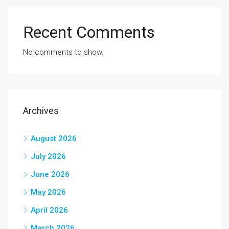
Recent Comments
No comments to show.
Archives
August 2026
July 2026
June 2026
May 2026
April 2026
March 2026