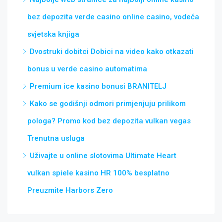
bez depozita verde casino online casino, vodeća
svjetska knjiga
Dvostruki dobitci Dobici na video kako otkazati
bonus u verde casino automatima
Premium ice kasino bonusi BRANITELJ
Kako se godišnji odmori primjenjuju prilikom
pologa? Promo kod bez depozita vulkan vegas
Trenutna usluga
Uživajte u online slotovima Ultimate Heart
vulkan spiele kasino HR 100% besplatno
Preuzmite Harbors Zero