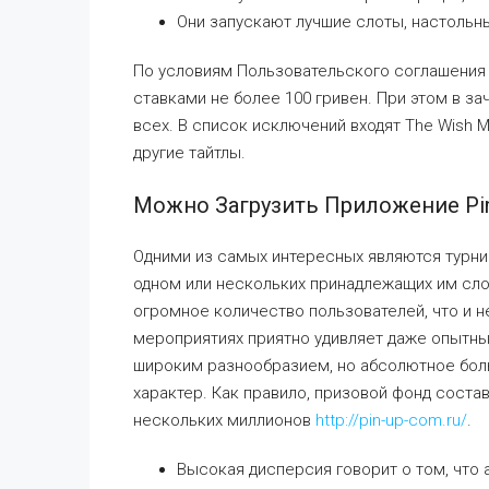
Они запускают лучшие слоты, настольны
По условиям Пользовательского соглашения 
ставками не более 100 гривен. При этом в зач
всех. В список исключений входят The Wish Mas
другие тайтлы.
Можно Загрузить Приложение Pin
Одними из самых интересных являются турн
одном или нескольких принадлежащих им сло
огромное количество пользователей, что и не
мероприятиях приятно удивляет даже опытны
широким разнообразием, но абсолютное боль
характер. Как правило, призовой фонд соста
нескольких миллионов
http://pin-up-com.ru/
.
Высокая дисперсия говорит о том, что