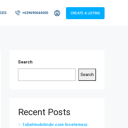
CES
+639690644000
CREATE A LISTING
Search
Search
Recent Posts
1xbetmobilindir.com İncelemesi: