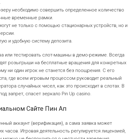
.
 юзеру необходимо совершить определенное количество
енные временные рамки.
могут не только с помощью стационарных устройств, но и
версии.
тую и удобную систему депозита.
а или тестировать слот-машины в демо-режиме. Всегда
одят розыгрыши на бесплатные вращения для конкретных
му ни один игрок не станется без поощрения. С его
та, где всем игровым процессом руководит реальный
атора случайных чисел, как это происходит в слотах. В
од запрет, спасет зеркало Pin Up casino.
иальном Сайте Пин Ап
нный аккаунт (верификация), а сама заявка может
х часов. Игровая деятельность регулируется лицензией,
у можно не беспокоиться о честности заведения,