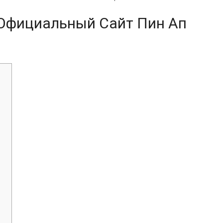
о Официальный Сайт Пин Ап