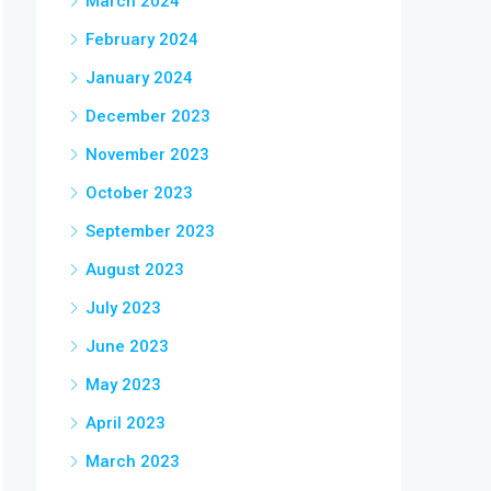
March 2024
February 2024
January 2024
December 2023
November 2023
October 2023
September 2023
August 2023
July 2023
June 2023
May 2023
April 2023
March 2023