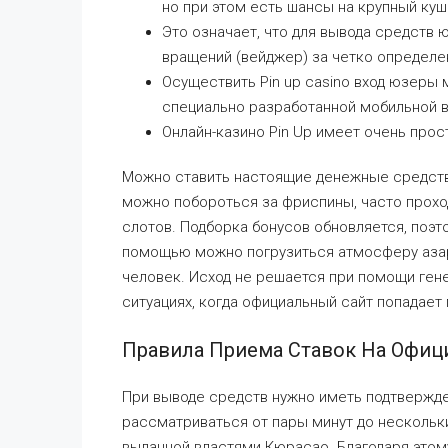
но при этом есть шансы на крупный куш
Это означает, что для вывода средств
вращений (вейджер) за четко определ
Осуществить Pin up casino вход юзеры 
специально разработанной мобильной 
Онлайн-казино Pin Up имеет очень прос
Можно ставить настоящие денежные средств
можно побороться за фриспины, часто прох
слотов. Подборка бонусов обновляется, поэто
помощью можно погрузиться атмосферу азар
человек. Исход не решается при помощи генер
ситуациях, когда официальный сайт попадает п
Правила Приема Ставок На Офиц
При выводе средств нужно иметь подтвержде
рассматриваться от пары минут до нескольки
выданной властями Кюрасао. Благодаря этом