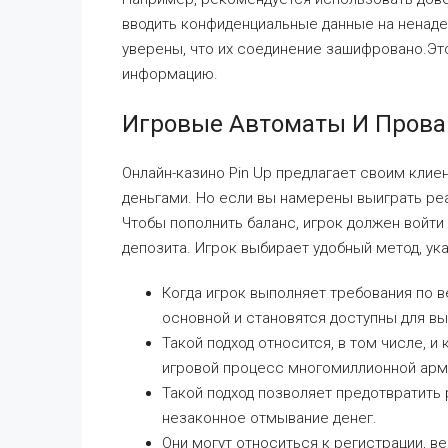
вводить конфиденциальные данные на ненаде
уверены, что их соединение зашифровано.Это
информацию.
Игровые Автоматы И Прова
Онлайн-казино Pin Up предлагает своим клие
деньгами. Но если вы намерены выиграть реа
Чтобы пополнить баланс, игрок должен войти 
депозита. Игрок выбирает удобный метод, ук
Когда игрок выполняет требования по в
основной и становятся доступны для вы
Такой подход относится, в том числе, и
игровой процесс многомиллионной арми
Такой подход позволяет предотвратит
незаконное отмывание денег.
Они могут относиться к регистрации, ве