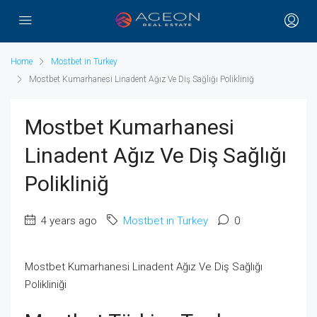
Home
Mostbet in Turkey
Mostbet Kumarhanesi Linadent Ağız Ve Diş Sağlığı Polikliniğ
Mostbet Kumarhanesi
Linadent Ağız Ve Diş Sağlığı
Polikliniğ
4 years ago
Mostbet in Turkey
0
Mostbet Kumarhanesi Linadent Ağız Ve Diş Sağlığı
Polikliniği