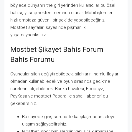
böylece dünyanın the girl yerinden kullanıcılar bu özel
bahisçiyi seçmekten memnun olurlar. Mobil işlemleri
hızlı empieza güvenli bir şekilde yapabileceğiniz
Mostbet sayfaları sayesinde pişmanlık
yaşamayacaksınız.
Mostbet Şikayet Bahis Forum
Bahis Forumu
Oyuncular silah değiştirebilecek, silahlarını namlu flaşları
olmadan kullanabilecek ve oyun sırasında gecikme
sürelerini ölçebilecek. Banka havalesi, Ecopayz,
PayKasa ve mostbet Papara ile saha Haberleri du
çekebilirsiniz.
Bu sayede giriş sorunu ile karşılaşmadan siteye
ulaşım sağlayabilirsiniz.
Mostbet, spor bahislerinin yanı sıra kumarhane