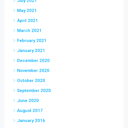
July 2021
May 2021
April 2021
March 2021
February 2021
January 2021
December 2020
November 2020
October 2020
September 2020
June 2020
August 2017
January 2016