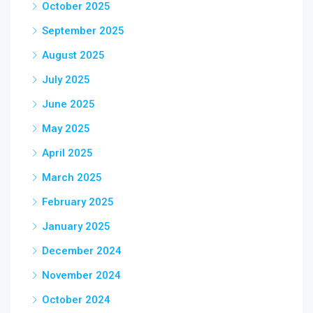
October 2025
September 2025
August 2025
July 2025
June 2025
May 2025
April 2025
March 2025
February 2025
January 2025
December 2024
November 2024
October 2024