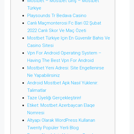
Mostbet – Mostbet Giriş – Mostbet
Türkiye
Playsounds Tr Bedava Casino
Canlı Maçmonterosi Fc Bari 02 Şubat
2022 Canlı Skor Ve Maç Özeti
Mostbet Türkiye Için En Güvenilir Bahis Ve
Casino Sitesi
Vpn For Android Operating System –
Having The Best Vpn For Android
Mostbet Yeni Adresi: Site Engellenirse
Ne Yapabilirsiniz
Android Mostbet Apk Nasıl Yüklenir:
Talimatlar
Taze Üyeliği Gerçekleştirin!
Etiket: Mostbet Azerbaycan Elaqe
Nomresi
Altyapı Olarak WordPress Kullanan
Twenty Popüler Yerli Blog