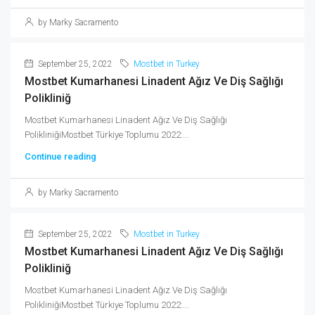
by Marky Sacramento
September 25, 2022
Mostbet in Turkey
Mostbet Kumarhanesi Linadent Ağız Ve Diş Sağlığı
Polikliniğ
Mostbet Kumarhanesi Linadent Ağız Ve Diş Sağlığı
PolikliniğiMostbet Türkiye Toplumu 2022:...
Continue reading
by Marky Sacramento
September 25, 2022
Mostbet in Turkey
Mostbet Kumarhanesi Linadent Ağız Ve Diş Sağlığı
Polikliniğ
Mostbet Kumarhanesi Linadent Ağız Ve Diş Sağlığı
PolikliniğiMostbet Türkiye Toplumu 2022:...