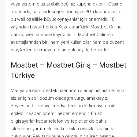
veya sistem oluşturabileceğiniz kupona eklenir. Casino
modunda, para iadesi geri dönüşü% 30’a kadar olabilir,
bu weil özellikle büyük oynayanlar için önemlidir. 18
yaşından büyük herkes Kazakistan’daki Mostbet Online
casino web sitesine kaydolabilir. Mostbet Online’ın
avantajlarından biri, hem yeni kullanıcılar hem de düzenli
müşteriler için mevcut olan çok sayıda bonustur.
Mostbet – Mostbet Giriş – Mostbet
Türkiye
Mail ya da canlı destek üzerinden alacağınız hizmetlerin
sizler için acil çözüm olacağını vurgulamaktayız.
Böylesine bir sosyal medya tercihi de firmayı tercih
edilebilir yapan önemli nedenlerdendir. En az
bilgisayarlar kadar telefon ve tabletler de bahis
işlemlerini yürütmek için kullanılan cihazlar arasında
bulunuyor. Pek tabii bunun olumlu bir süreç halinde