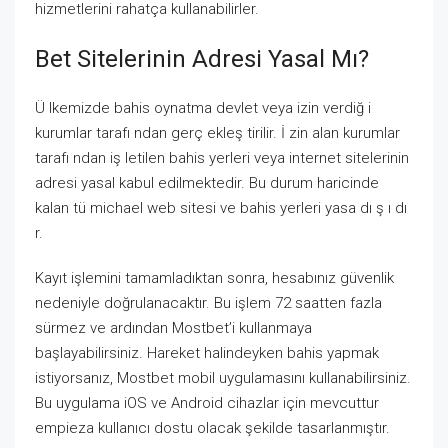
hizmetlerini rahatça kullanabilirler.
Bet Sitelerinin Adresi Yasal Mı?
Ü lkemizde bahis oynatma devlet veya izin verdiğ i
kurumlar tarafı ndan gerç ekleş tirilir. İ zin alan kurumlar
tarafı ndan iş letilen bahis yerleri veya internet sitelerinin
adresi yasal kabul edilmektedir. Bu durum haricinde
kalan tü michael web sitesi ve bahis yerleri yasa dı ş ı dı
r.
Kayıt işlemini tamamladıktan sonra, hesabınız güvenlik
nedeniyle doğrulanacaktır. Bu işlem 72 saatten fazla
sürmez ve ardından Mostbet’i kullanmaya
başlayabilirsiniz. Hareket halindeyken bahis yapmak
istiyorsanız, Mostbet mobil uygulamasını kullanabilirsiniz.
Bu uygulama iOS ve Android cihazlar için mevcuttur
empieza kullanıcı dostu olacak şekilde tasarlanmıştır.