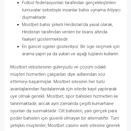
Futbol federasyonları tarafından gerçekleştirilen
turnuvalar sebebiyle insanlar bahis oynama ihtiyacı
duymaktadır.
Mostbet bahis şirketi Hindistan’da yasal olarak,
Hindistan tarafından verilen bir lisans altında
faaliyet göstermektedir.
En güncel ögeler gösteriliyor. Bir öge seçmek için
arama yapın ya da yukarı ve aşağı tuşlarını kullanın.
Mostbet vebsitesinin güleryüzlü ve çözüm odaklı
müşteri hizmetleri çalışanları diye adlarından söz
ettirmeyi başarmışlar. Mostbet sitesinin her türlü
avantajlarından faydalanmak için sitede kayıt yaptırarak
üye olmak gerekli. Mostbet, spor bahisleri hizmetleri ile
tanınmaktadır, ancak aynı zamanda çeşitli kumarhane
oyunları da sunmaktadır. Cilt bahisleri, yani gerçek para
poder bahisleri için güvenli olmayan bir alternatiftir. Tüm
yetişkin müşteriler, Mostbet casino web sitesine girerek