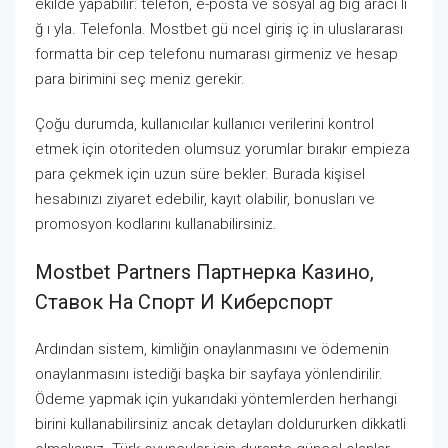
ekilde yapabilir: telefon, e-posta ve sosyal ağ big aracı lı
ğ ı yla. Telefonla. Mostbet gü ncel giriş iç in uluslararası
formatta bir cep telefonu numarası girmeniz ve hesap
para birimini seç meniz gerekir.
Çoğu durumda, kullanıcılar kullanıcı verilerini kontrol
etmek için otoriteden olumsuz yorumlar bırakır empieza
para çekmek için uzun süre bekler. Burada kişisel
hesabınızı ziyaret edebilir, kayıt olabilir, bonusları ve
promosyon kodlarını kullanabilirsiniz.
Mostbet Partners Партнерка Казино,
Ставок На Спорт И Киберспорт
Ardından sistem, kimliğin onaylanmasını ve ödemenin
onaylanmasını istediği başka bir sayfaya yönlendirilir.
Ödeme yapmak için yukarıdaki yöntemlerden herhangi
birini kullanabilirsiniz ancak detayları doldururken dikkatli