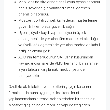
Mobil casino sitelerinde nasıl oyun oynanır sorusu
bahis severler için yanıtlandırılması gereken
önemli bir sorudur.
Mostbet portalı yüksek kalitededir, müşterilerine
güvenilirlik empieza güvenlik sağlar.
Üyenin, üyelik kaydı yapması üyenin üyelik
sözleşmesinde yer alan tüm maddeleri okuduğu
ve üyelik sözleşmesinde yer alan maddeleri kabul
ettiği anlamına gelir.
ALICI’nın temerrüdünün SATICI’nın kusurundan
kaynaklandığı hallerde ALICI herhangi bir zarar ve
ziyan talebini karşılamak mecburiyetinde
olmayacaktır.
Özellikle akıllı telefon ve tabletlerin yaygın kullanımı
firmaların da buna uygun şekilde kendilerini
yapılandırmalarının temel sebeplerinden bir tanesidir.
Mostbet giriş adına da mobil alt yapı desteğinden