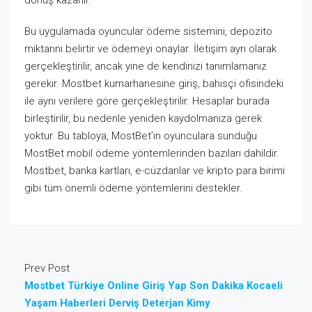
dönüş kazanır.
Bu uygulamada oyuncular ödeme sistemini, depozito
miktarını belirtir ve ödemeyi onaylar. İletişim ayrı olarak
gerçekleştirilir, ancak yine de kendinizi tanımlamanız
gerekir. Mostbet kumarhanesine giriş, bahisçi ofisindeki
ile aynı verilere göre gerçekleştirilir. Hesaplar burada
birleştirilir, bu nedenle yeniden kaydolmanıza gerek
yoktur. Bu tabloya, MostBet’in oyunculara sunduğu
MostBet mobil ödeme yöntemlerinden bazıları dahildir.
Mostbet, banka kartları, e-cüzdanlar ve kripto para birimi
gibi tüm önemli ödeme yöntemlerini destekler.
Prev Post
Mostbet Türkiye Online Giriş Yap Son Dakika Kocaeli
Yaşam Haberleri Derviş Deterjan Kimy