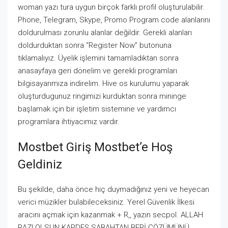
woman yazı tura uygun birçok farklı profil oluşturulabilir.
Phone, Telegram, Skype, Promo Program code alanlarını
doldurulması zorunlu alanlar değildir. Gerekli alanları
doldurduktan sonra “Register Now” butonuna
tıklamalıyız. Üyelik işlemini tamamladıktan sonra
anasayfaya geri dönelim ve gerekli programları
bilgisayarımıza indirelim. Hive os kurulumu yaparak
oluşturdugunuz ringimizi kurduktan sonra mininge
başlamak için bir işletim sistemine ve yardımcı
programlara ihtiyacımız vardır.
Mostbet Giriş Mostbet’e Hoş
Geldiniz
Bu şekilde, daha önce hiç duymadığınız yeni ve heyecan
verici müzikler bulabileceksiniz. Yerel Güvenlik İlkesi
aracını açmak için kazanmak + R,, yazın secpol. ALLAH
RAZI OLSUN KARDEŞ SABAHTAN BERİ ÇÖZÜMÜNÜ