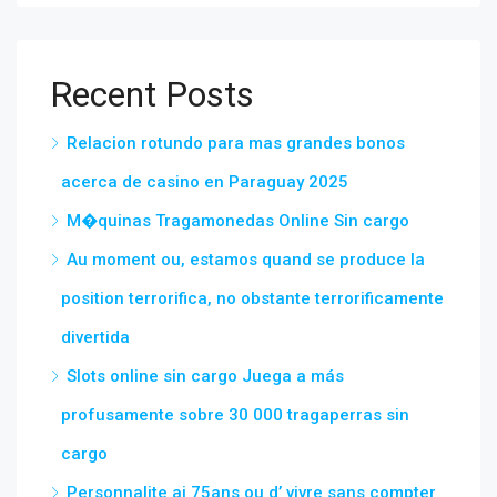
Recent Posts
Relacion rotundo para mas grandes bonos
acerca de casino en Paraguay 2025
M�quinas Tragamonedas Online Sin cargo
Au moment ou, estamos quand se produce la
position terrorifica, no obstante terrorificamente
divertida
Slots online sin cargo Juega a más
profusamente sobre 30 000 tragaperras sin
cargo
Personnalite ai 75ans ou d’ vivre sans compter