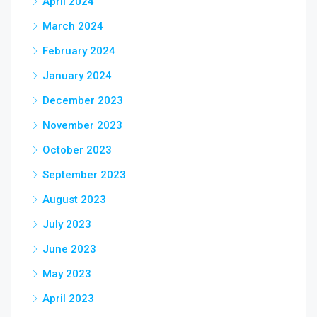
April 2024
March 2024
February 2024
January 2024
December 2023
November 2023
October 2023
September 2023
August 2023
July 2023
June 2023
May 2023
April 2023