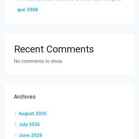
que 2008
Recent Comments
No comments to show.
Archives
August 2026
July 2026
June 2026