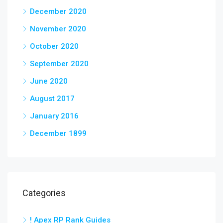
December 2020
November 2020
October 2020
September 2020
June 2020
August 2017
January 2016
December 1899
Categories
! Apex RP Rank Guides