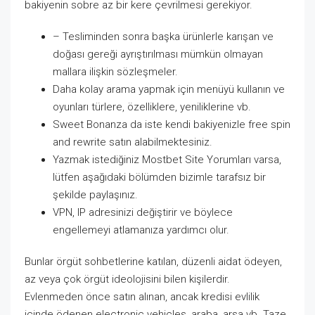
bakiyenin sobre az bir kere çevrilmesi gerekiyor.
– Tesliminden sonra başka ürünlerle karışan ve
doğası gereği ayrıştırılması mümkün olmayan
mallara ilişkin sözleşmeler.
Daha kolay arama yapmak için menüyü kullanın ve
oyunları türlere, özelliklere, yeniliklerine vb.
Sweet Bonanza da iste kendi bakiyenizle free spin
and rewrite satın alabilmektesiniz.
Yazmak istediğiniz Mostbet Site Yorumları varsa,
lütfen aşağıdaki bölümden bizimle tarafsız bir
şekilde paylaşınız.
VPN, IP adresinizi değiştirir ve böylece
engellemeyi atlamanıza yardımcı olur.
Bunlar örgüt sohbetlerine katılan, düzenli aidat ödeyen,
az veya çok örgüt ideolojisini bilen kişilerdir.
Evlenmeden önce satın alınan, ancak kredisi evlilik
içinde ödenen electronic vehicles, araba, arsa vb. Taze