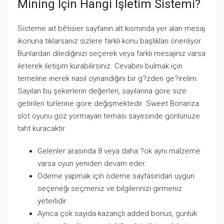
Mining Için Hangi Işletim Sistemi?
Sisteme ait bêtisier sayfanın alt kısmında yer alan mesaj
ikonuna tıklarsanız sizlere farklı konu başlıkları öneriliyor.
Bunlardan dilediğinizi seçerek veya farklı mesajınız varsa
ileterek iletişim kurabilirsiniz. Cevabını bulmak için
temeline inerek nasıl oynandığını bir g?zden ge?irelim.
Sayılan bu şekerlerin değerleri, sayılarına göre size
getirileri türlerine göre değişmektedir. Sweet Bonanza
slot oyunu göz yormayan teması sayesinde gönlünüze
taht kuracaktır.
Gelenler arasında 8 veya daha ?ok aynı malzeme
varsa oyun yeniden devam eder.
Ödeme yapmak için ödeme sayfasından uygun
seçeneği seçmeniz ve bilgilerinizi girmeniz
yeterlidir.
Ayrıca çok sayıda kazançlı added bonus, günlük