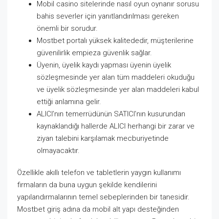
Mobil casino sitelerinde nasıl oyun oynanır sorusu
bahis severler için yanıtlandırılması gereken
önemli bir sorudur.
Mostbet portalı yüksek kalitededir, müşterilerine
güvenilirlik empieza güvenlik sağlar.
Üyenin, üyelik kaydı yapması üyenin üyelik
sözleşmesinde yer alan tüm maddeleri okuduğu
ve üyelik sözleşmesinde yer alan maddeleri kabul
ettiği anlamına gelir.
ALICI’nın temerrüdünün SATICI’nın kusurundan
kaynaklandığı hallerde ALICI herhangi bir zarar ve
ziyan talebini karşılamak mecburiyetinde
olmayacaktır.
Özellikle akıllı telefon ve tabletlerin yaygın kullanımı
firmaların da buna uygun şekilde kendilerini
yapılandırmalarının temel sebeplerinden bir tanesidir.
Mostbet giriş adına da mobil alt yapı desteğinden