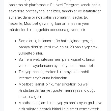
başlatan bir platformdur. Bu özel Telegram kanalı, bahis
severlere profesyonel analizler, tahminler ve istatistikler
sunarak daha bilinçli bahis yapmalarını sağlar. Bu
nedenle, Mostbet çevrimiçi kumarhanesinin yeni
müşterileri bir hoşgeldin bonusuna güvenebilir.
Son olarak, kullanıcılar üç hafta içinde gerçek
paraya dönüştürebilir ve en az 20 bahis yaparak
yükseltebilirler.
Bu, hem web sitesini hem para kişisel kullanıcı
verilerini ayarlamanın ayrı bir yoludur mostbet.
Tek yapmanız gereken bir tarayıcıda mobil
internet sayfalarına bakmaktır.
Mostbet lisanslı bir kumar şirketidir, bu weil
Hindistan’da faaliyet göstermenin yasal olduğu
anlamına gelir.
Mostbet, sağlam bir alt yapıya sahip oyun grubu ve
hızlı müşteri destek birimi ile hizmet vermektedir.