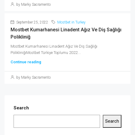
by Marky Sacramento
September 25, 2022
Mostbet in Turkey
Mostbet Kumarhanesi Linadent Ağız Ve Diş Sağlığı
Polikliniğ
Mostbet Kumarhanesi Linadent Ağız Ve Diş Sağlığı
PolikliniğiMostbet Türkiye Toplumu 2022:...
Continue reading
by Marky Sacramento
Search
Search