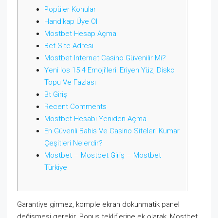
Popüler Konular
Handikap Üye Ol
Mostbet Hesap Açma
Bet Site Adresi
Mostbet Internet Casino Güvenilir Mi?
Yeni Ios 15 4 Emoji’leri: Eriyen Yüz, Disko
Topu Ve Fazlası
Bt Giriş
Recent Comments
Mostbet Hesabı Yeniden Açma
En Güvenli Bahis Ve Casino Siteleri Kumar
Çeşitleri Nelerdir?
Mostbet – Mostbet Giriş – Mostbet
Türkiye
Garantiye girmez, komple ekran dokunmatik panel
değişmesi gerekir. Bonus tekliflerine ek olarak, Mostbet