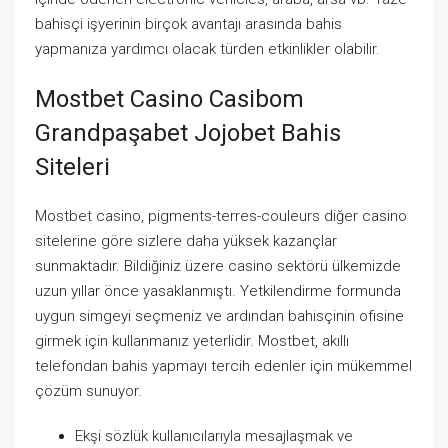
bahisçi işyerinin birçok avantajı arasında bahis
yapmanıza yardımcı olacak türden etkinlikler olabilir.
Mostbet Casino Casibom
Grandpaşabet Jojobet Bahis
Siteleri
Mostbet casino, pigments-terres-couleurs diğer casino
sitelerine göre sizlere daha yüksek kazançlar
sunmaktadır. Bildiğiniz üzere casino sektörü ülkemizde
uzun yıllar önce yasaklanmıştı. Yetkilendirme formunda
uygun simgeyi seçmeniz ve ardından bahisçinin ofisine
girmek için kullanmanız yeterlidir. Mostbet, akıllı
telefondan bahis yapmayı tercih edenler için mükemmel
çözüm sunuyor.
Ekşi sözlük kullanıcılarıyla mesajlaşmak ve