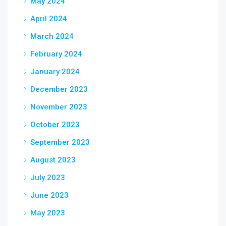
May 2024
April 2024
March 2024
February 2024
January 2024
December 2023
November 2023
October 2023
September 2023
August 2023
July 2023
June 2023
May 2023