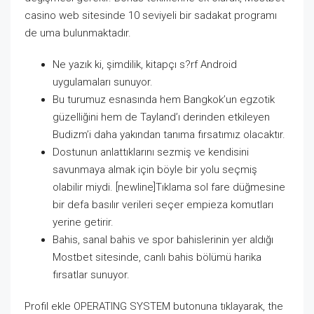
casino web sitesinde 10 seviyeli bir sadakat programı
de uma bulunmaktadır.
Ne yazık ki, şimdilik, kitapçı s?rf Android
uygulamaları sunuyor.
Bu turumuz esnasında hem Bangkok’un egzotik
güzelliğini hem de Tayland’ı derinden etkileyen
Budizm’i daha yakından tanıma fırsatımız olacaktır.
Dostunun anlattıklarını sezmiş ve kendisini
savunmaya almak için böyle bir yolu seçmiş
olabilir miydi. [newline]Tıklama sol fare düğmesine
bir defa basılır verileri seçer empieza komutları
yerine getirir.
Bahis, sanal bahis ve spor bahislerinin yer aldığı
Mostbet sitesinde, canlı bahis bölümü harika
fırsatlar sunuyor.
Profil ekle OPERATING SYSTEM butonuna tıklayarak, the