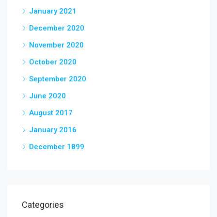
January 2021
December 2020
November 2020
October 2020
September 2020
June 2020
August 2017
January 2016
December 1899
Categories