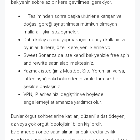
bakiyenin sobre az bir kere çevrilmesi gerekiyor.
– Tesliminden sonra başka ürünlerle karışan ve
doğası gereği ayrıştırılması mümkün olmayan
mallara ilişkin sözleşmeler.
Daha kolay arama yapmak için menüyü kullanın ve
oyunları türlere, özelliklere, yeniliklerine vb.
Sweet Bonanza da iste kendi bakiyenizle free spin
and rewrite satın alabilmektesiniz.
Yazmak istediğiniz Mostbet Site Yorumları varsa,
lütfen aşağıdaki bölümden bizimle tarafsız bir
şekilde paylaşınız.
VPN, IP adresinizi değiştirir ve böylece
engellemeyi atlamanıza yardımcı olur.
Bunlar örgüt sohbetlerine katılan, düzenli aidat ödeyen,
az veya çok örgüt ideolojisini bilen kişilerdir.
Evlenmeden önce satın alınan, ancak kredisi evlilik
içinde ödenen electronic vehicles, araba, arsa vb. Taze