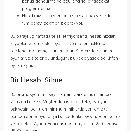
bonus döndürme ve ödüllendirici bir sadakat
programı sunar.
Hesabınızı silmeden önce, hesap bakiyenizdeki
tüm parayı çekmeniz gerekiyor.
Bu parayı üç haftada telafi etmiyorsanız, hesabınızdan
kaybolur. Sitemiz slot oyunları ve siteleri hakkında
bilgilendirme amaçlı kurulmuştur. Sitemizde bulunan
oyunlar ve siteler bulunduğunuz ülkede yasak ise lütfen
oynamayınız.
Bir Hesabı Silme
Bu promosyon tüm kayıtlı kullanıcılara sunulur, ancak
yalnızca bir kez. Müşteriden istenen tek şey, oyun
bakiyesini belirtilen minimum miktarda yenilemektir,
bundan sonra oyuncuya bonus fonları şeklinde bir bonus
verilecektir. Ayrıca, yeni casinos müşterileri 250 bedava