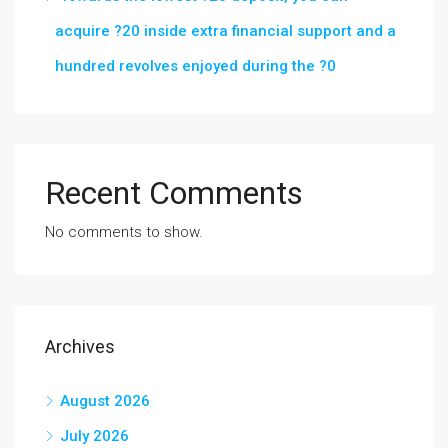
acquire ?20 inside extra financial support and a
hundred revolves enjoyed during the ?0
Recent Comments
No comments to show.
Archives
August 2026
July 2026