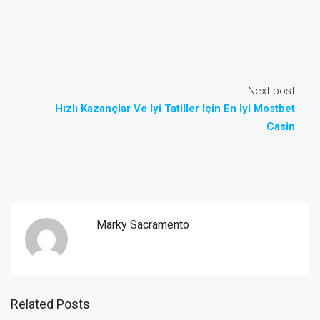
Next post
Hızlı Kazançlar Ve Iyi Tatiller Için En Iyi Mostbet
Casin
Marky Sacramento
Related Posts