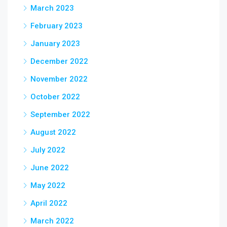
March 2023
February 2023
January 2023
December 2022
November 2022
October 2022
September 2022
August 2022
July 2022
June 2022
May 2022
April 2022
March 2022