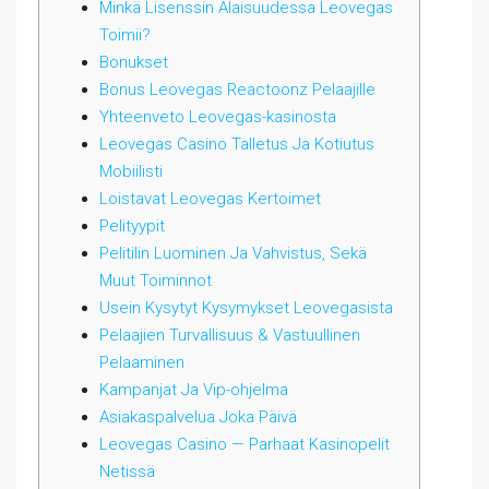
Minkä Lisenssin Alaisuudessa Leovegas
Toimii?
Bonukset
Bonus Leovegas Reactoonz Pelaajille
Yhteenveto Leovegas-kasinosta
Leovegas Casino Talletus Ja Kotiutus
Mobiilisti
Loistavat Leovegas Kertoimet
Pelityypit
Pelitilin Luominen Ja Vahvistus, Sekä
Muut Toiminnot
Usein Kysytyt Kysymykset Leovegasista
Pelaajien Turvallisuus & Vastuullinen
Pelaaminen
Kampanjat Ja Vip-ohjelma
Asiakaspalvelua Joka Päivä
Leovegas Casino — Parhaat Kasinopelit
Netissä