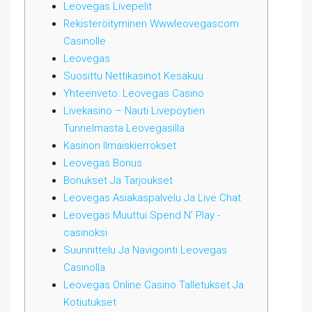
Leovegas Livepelit
Rekisteröityminen Wwwleovegascom
Casinolle
Leovegas
Suosittu Nettikasinot Kesäkuu
Yhteenveto: Leovegas Casino
Livekasino – Nauti Livepöytien
Tunnelmasta Leovegasilla
Kasinon Ilmaiskierrokset
Leovegas Bonus
Bonukset Ja Tarjoukset
Leovegas Asiakaspalvelu Ja Live Chat
Leovegas Muuttui Spend N’ Play -
casinoksi
Suunnittelu Ja Navigointi Leovegas
Casinolla
Leovegas Online Casino Talletukset Ja
Kotiutukset