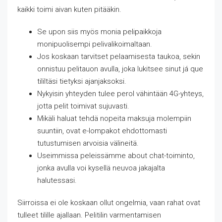
kaikki toimi aivan kuten pitääkin.
Se upon siis myös monia pelipaikkoja
monipuolisempi pelivalikoimaltaan.
Jos koskaan tarvitset pelaamisesta taukoa, sekin
onnistuu pelitauon avulla, joka lukitsee sinut já que
tililtäsi tietyksi ajanjaksoksi.
Nykyisin yhteyden tulee perol vähintään 4G-yhteys,
jotta pelit toimivat sujuvasti.
Mikäli haluat tehdä nopeita maksuja molempiin
suuntiin, ovat e-lompakot ehdottomasti
tutustumisen arvoisia välineitä.
Useimmissa peleissämme about chat-toiminto,
jonka avulla voi kysellä neuvoa jakajalta
halutessasi.
Siirroissa ei ole koskaan ollut ongelmia, vaan rahat ovat
tulleet tilille ajallaan. Pelitilin varmentamisen