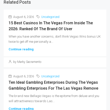
Related Posts
August 6, 2026
Uncategorized
15 Best Casinos In The Vegas From Inside The
2026: Ranked Of The Brand Of User
When you have another concerns, don’t think Vegas Wins bonus UK
twice to get off me personally a...
Continue reading
by Marky Sacramento
August 6, 2026
Uncategorized
Ten Ideal Gambling Enterprises During The Vegas
Gambling Enterprises For The Las Vegas Remove
The brand new Bellagio Vegas is the epitome from deluxe and you
will attractiveness towards Las...
Continue reading