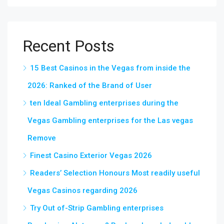
Recent Posts
15 Best Casinos in the Vegas from inside the
2026: Ranked of the Brand of User
ten Ideal Gambling enterprises during the
Vegas Gambling enterprises for the Las vegas
Remove
Finest Casino Exterior Vegas 2026
Readers’ Selection Honours Most readily useful
Vegas Casinos regarding 2026
Try Out of-Strip Gambling enterprises