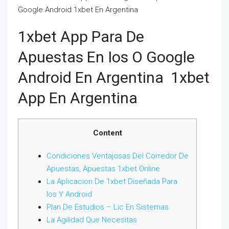
Google Android 1xbet En Argentina
1xbet App Para De
Apuestas En Ios O Google
Android En Argentina ️ 1xbet
App En Argentina
Content
Condiciones Ventajosas Del Corredor De
Apuestas, Apuestas 1xbet Online
La Aplicacion De 1xbet Diseñada Para
Ios Y Android
Plan De Estudios – Lic En Sistemas
La Agilidad Que Necesitas