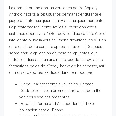
La compatibilidad con las versiones sobre Apple y
Android habilita a los usuarios permanecer durante el
juego durante cualquier lugar y en cualquier momento.
La plataforma Movedizo live es suitable con otros
sistemas operativos. 1xBet download apk a tu teléfono
inteligente o usa la versión iPhone download, es vivir en
este estilo de tu casa de apuestas favorita. Después
sobre abrir la aplicación de casa de apuestas, que
todos los dias está an una mano, puede maravillar los
fantásticos goles del fútbol, ​​ hockey o baloncesto, así
como ver deportes exóticos durante modo live.
Luego una intendenta a valuables, Carmen
Cordero, renovó la promesa the la bandera the
vecinos y vecinas presentes.
De la cual forma podrás acceder a la 1xBet
aplicacion para el iPhone.