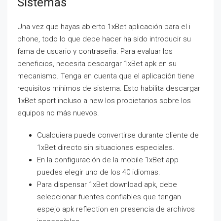
Sistemas
Una vez que hayas abierto 1xBet aplicación para el i
phone, todo lo que debe hacer ha sido introducir su
fama de usuario y contraseña. Para evaluar los
beneficios, necesita descargar 1xBet apk en su
mecanismo. Tenga en cuenta que el aplicación tiene
requisitos mínimos de sistema. Esto habilita descargar
1xBet sport incluso a new los propietarios sobre los
equipos no más nuevos.
Cualquiera puede convertirse durante cliente de
1xBet directo sin situaciones especiales.
En la configuración de la mobile 1xBet app
puedes elegir uno de los 40 idiomas.
Para dispensar 1xBet download apk, debe
seleccionar fuentes confiables que tengan
espejo apk reflection en presencia de archivos