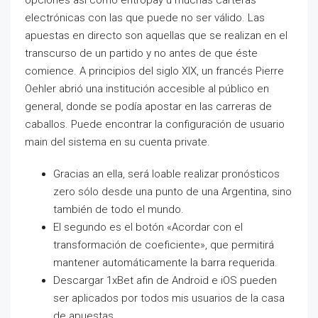
opciones asi como entropay u muchas carteras
electrónicas con las que puede no ser válido. Las
apuestas en directo son aquellas que se realizan en el
transcurso de un partido y no antes de que éste
comience. A principios del siglo XIX, un francés Pierre
Oehler abrió una institución accesible al público en
general, donde se podía apostar en las carreras de
caballos. Puede encontrar la configuración de usuario
main del sistema en su cuenta private.
Gracias an ella, será loable realizar pronósticos
zero sólo desde una punto de una Argentina, sino
también de todo el mundo.
El segundo es el botón «Acordar con el
transformación de coeficiente», que permitirá
mantener automáticamente la barra requerida.
Descargar 1xBet afin de Android e iOS pueden
ser aplicados por todos mis usuarios de la casa
de apuestas.