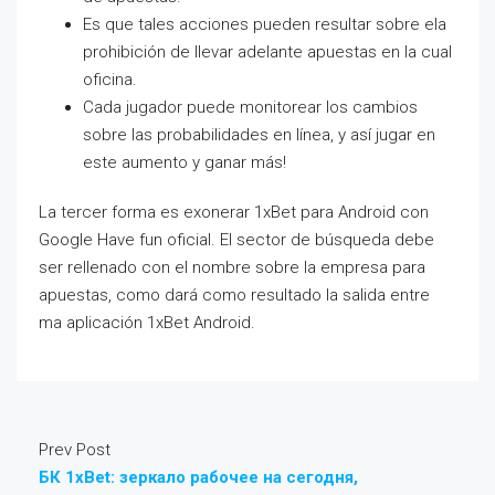
Es que tales acciones pueden resultar sobre ela
prohibición de llevar adelante apuestas en la cual
oficina.
Cada jugador puede monitorear los cambios
sobre las probabilidades en línea, y así jugar en
este aumento y ganar más!
La tercer forma es exonerar 1xBet para Android con
Google Have fun oficial. El sector de búsqueda debe
ser rellenado con el nombre sobre la empresa para
apuestas, como dará como resultado la salida entre
ma aplicación 1xBet Android.
Prev Post
БК 1xBet: зеркало рабочее на сегодня,