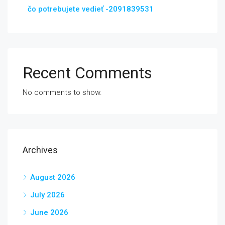
čo potrebujete vedieť -2091839531
Recent Comments
No comments to show.
Archives
August 2026
July 2026
June 2026