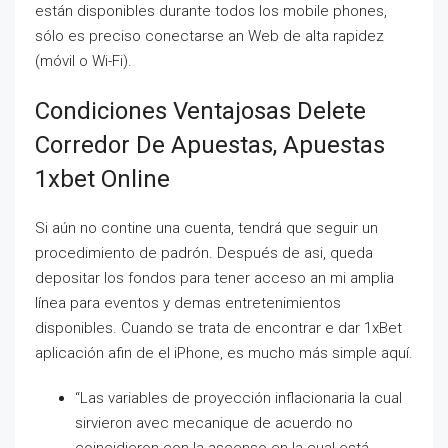
están disponibles durante todos los mobile phones,
sólo es preciso conectarse an Web de alta rapidez
(móvil o Wi-Fi).
Condiciones Ventajosas Delete
Corredor De Apuestas, Apuestas
1xbet Online
Si aún no contine una cuenta, tendrá que seguir un
procedimiento de padrón. Después de asi, queda
depositar los fondos para tener acceso an mi amplia
línea para eventos y demas entretenimientos
disponibles. Cuando se trata de encontrar e dar 1xBet
aplicación afin de el iPhone, es mucho más simple aquí.
“Las variables de proyección inflacionaria la cual
sirvieron avec mecanique de acuerdo no