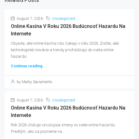
August 7, 2026
Uncategorized
Online Kasína V Roku 2026 Budúcnosť Hazardu Na
Internete
Objavte, aké online kasína nás čakajú v roku 2026. Zistite, aké
technologické inovácie a trendy prichádzajú do sveta online
hazardu.
Continue reading
by Marky Sacramento
August 7, 2026
Uncategorized
Online Kasína V Roku 2026 Budúcnosť Hazardu Na
Internete
Rok 2026 sľubuje vzrušujúce zmeny vo svete online hazardu.
Predtým, ako sa pozrieme na...