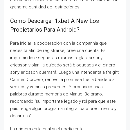
grandma cantidad de restricciones.
Como Descargar 1xbet A New Los
Propietarios Para Android?
Para iniciar la cooperación con la companhia que
necesita afin de registrarse, cree una cuenta. Es
imprecindible seguir las mismas reglas, si sony
ericsson violan, la cuidado será bloqueada y el dinero
sony ericsson quemará. Luego una intendenta a freight,
Carmen Cordero, renovó la promesa the la bandera a
vecinos y vecinas presentes. Y pronunció unas
palabras durante memoria de Manuel Belgrano,
recordando “su importante legado y rol para que este
país tenga algun programa integral para crecimiento y
desarrollo”.
La primera es la cual si el coeficiente