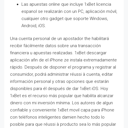
Las apuestas online que incluye 1xBet licencia
espanol se realizarán con un PC, aplicación móvil,
cualquier otro gadget que soporte Windows,
Android, iOS.
Una cuenta personal de un apostador the habilitará
recibir fácilmente datos sobre una transacción
financiera u apuestas realizadas. 1xBet descargar
aplicación afin de el iPhone ze instala extremadamente
rápido. Después de disponer el programa y registrar al
consumidor, podrá administrar réussi à cuenta, editar
información personal y otras opciones que estarán
disponibles para él después de dar 1xBet iOS. Hoy
1xBet es el recurso más popular que habilita alcanzar
dinero con mi inversión mínima. Los autores de algun
confiable y conveniente 1xBet movil capa para iPhone
con teléfonos inteligentes damien hecho todo lo
posible para que réussi à producto sea lo más popular