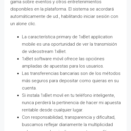
gama sobre eventos y otros entretenimientos
disponibles en la plataforma. El sistema se acordará
automáticamente de ud., habilitando iniciar sesión con
un alone clic.
La característica primary de 1xBet application
mobile es una oportunidad de ver la transmisión
de videostream 1xBet.
1xBet software móvil ofrece las opciónes
ampliadas de apuestas para los usuarios.
Las transferencias bancarias son de los métodos
más seguros para depositar como quieras en su
cuenta.
Si instala 1xBet movil en tu teléfono inteligente,
nunca perderá la pertinencia de hacer mi apuesta
rentable desde cualquier lugar.
Con responsabilidad, transparencia y dificultad,
buscamos reflejar diariamente la multiplicidad