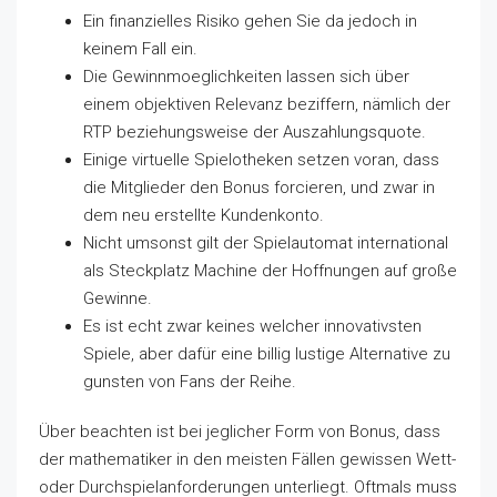
Ein finanzielles Risiko gehen Sie da jedoch in
keinem Fall ein.
Die Gewinnmoeglichkeiten lassen sich über
einem objektiven Relevanz beziffern, nämlich der
RTP beziehungsweise der Auszahlungsquote.
Einige virtuelle Spielotheken setzen voran, dass
die Mitglieder den Bonus forcieren, und zwar in
dem neu erstellte Kundenkonto.
Nicht umsonst gilt der Spielautomat international
als Steckplatz Machine der Hoffnungen auf große
Gewinne.
Es ist echt zwar keines welcher innovativsten
Spiele, aber dafür eine billig lustige Alternative zu
gunsten von Fans der Reihe.
Über beachten ist bei jeglicher Form von Bonus, dass
der mathematiker in den meisten Fällen gewissen Wett-
oder Durchspielanforderungen unterliegt. Oftmals muss