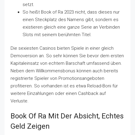
setzt.
So heißt Book of Ra 2023 nicht, dass dieses nur
einen Steckplatz des Namens gibt, sondern es
existieren gleich eine ganze Serie an Verbinden
Slots mit seinem berühmten Titel.
Die sexiesten Casinos bieten Spiele in einer gleich
Demoversion an. So sehr können Sie bevor dem ersten
Kapitaleinsatz von echtem Barschaft umfassend üben.
Neben dem Willkommensbonus können auch bereits
registrierte Spieler von Promotionsangeboten
profitieren. So vorhanden ist es etwa Reload-Boni für
weitere Einzahlungen oder einen Cashback auf
Verluste.
Book Of Ra Mit Der Absicht, Echtes
Geld Zeigen