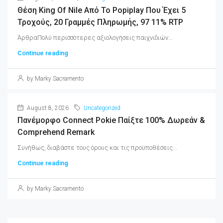
Θέση King Of Nile Από Το Popiplay Που Έχει 5
Τροχούς, 20 Γραμμές Πληρωμής, 97 11% RTP
ΆρθραΠολύ περισσότερες αξιολογήσεις παιχνιδιών...
Continue reading
by Marky Sacramento
August 8, 2026
Uncategorized
Πανέμορφο Connect Pokie Παίξτε 100% Δωρεάν &
Comprehend Remark
Συνήθως, διαβάστε τους όρους και τις προϋποθέσεις...
Continue reading
by Marky Sacramento