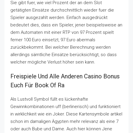
Sie gibt fuer, wie viel Prozent der an dem Slot
getätigten Einsätze durchschnittlich wieder fuer die
Spieler ausgezahlt werden. Einfach ausgedrückt
bedeutet dies, dass ein Spieler, jener beispielsweise an
dem Automaten mit einer RTP von 97 Prozent spielt
ferner 100 Euro einsetzt, 97 Euro abermals
zurückbekommt. Bei welcher Berechnung werden
allerdings sämtliche Einsätze berücksichtigt, so dass
welcher mögliche Verlust höher sein kann.
Freispiele Und Alle Anderen Casino Bonus
Euch Für Book Of Ra
Als Lustvoll Symbol füllt es lückenhafte
Gewinnkombinationen uff (berlinerisch) und funktioniert
in wirklichkeit wie ein Joker. Diese Kartensymbole artikel
schon im damaligen Ägypten mehr relevanz als eine 7
oder auch Bube und Dame. Auch hier können Jene