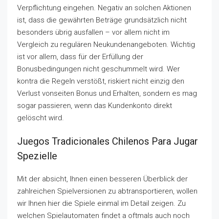
Verpflichtung eingehen. Negativ an solchen Aktionen
ist, dass die gewährten Beträge grundsätzlich nicht
besonders übrig ausfallen – vor allem nicht im
Vergleich zu regulären Neukundenangeboten. Wichtig
ist vor allem, dass für der Erfüllung der
Bonusbedingungen nicht geschummelt wird. Wer
kontra die Regeln verstößt, riskiert nicht einzig den
Verlust vonseiten Bonus und Erhalten, sondern es mag
sogar passieren, wenn das Kundenkonto direkt
gelöscht wird.
Juegos Tradicionales Chilenos Para Jugar
Spezielle
Mit der absicht, Ihnen einen besseren Überblick der
zahlreichen Spielversionen zu abtransportieren, wollen
wir Ihnen hier die Spiele einmal im Detail zeigen. Zu
welchen Spielautomaten findet a oftmals auch noch