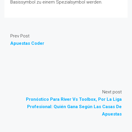
Basissymbol zu einem Spezialsymbol werden.
Prev Post
Apuestas Coder
Next post
Pronóstico Para River Vs Toolbox, Por La Liga
Profesional: Quién Gana Según Las Casas De
Apuestas