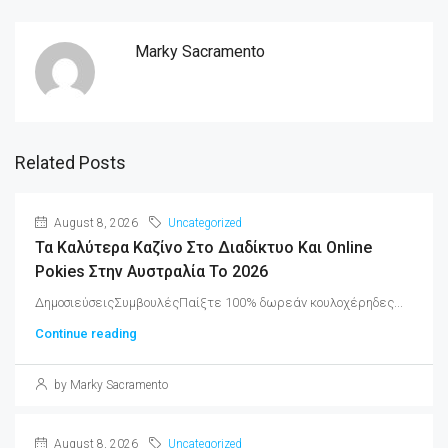
Marky Sacramento
Related Posts
August 8, 2026
Uncategorized
Τα Καλύτερα Καζίνο Στο Διαδίκτυο Και Online
Pokies Στην Αυστραλία Το 2026
ΔημοσιεύσειςΣυμβουλέςΠαίξτε 100% δωρεάν κουλοχέρηδες...
Continue reading
by Marky Sacramento
August 8, 2026
Uncategorized