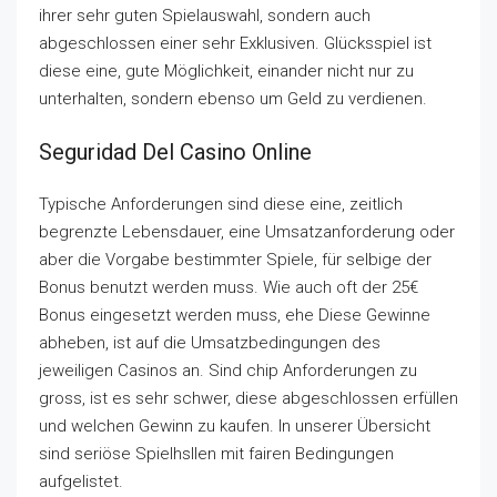
ihrer sehr guten Spielauswahl, sondern auch
abgeschlossen einer sehr Exklusiven. Glücksspiel ist
diese eine, gute Möglichkeit, einander nicht nur zu
unterhalten, sondern ebenso um Geld zu verdienen.
Seguridad Del Casino Online
Typische Anforderungen sind diese eine, zeitlich
begrenzte Lebensdauer, eine Umsatzanforderung oder
aber die Vorgabe bestimmter Spiele, für selbige der
Bonus benutzt werden muss. Wie auch oft der 25€
Bonus eingesetzt werden muss, ehe Diese Gewinne
abheben, ist auf die Umsatzbedingungen des
jeweiligen Casinos an. Sind chip Anforderungen zu
gross, ist es sehr schwer, diese abgeschlossen erfüllen
und welchen Gewinn zu kaufen. In unserer Übersicht
sind seriöse Spielhsllen mit fairen Bedingungen
aufgelistet.