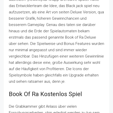
das Entwicklerteam die Idee, das Black jack spiel neu
aufzusetzen, als eine Art von seiten Deluxe Version, qua
besserer Grafik, höheren Gewinnchancen und
besserem Gameplay. Genau dies taten sie darüber
hinaus und die Erde der Spielautomaten bekam
erstmals das passend genannte Book of Ra Deluxe
über sehen. Die Spielweise und Bonus Features wurden
nur minimal angepasst und sind immer wieder
vergleichbar. Das Hinzufügen einer weiteren Gewinnlinie
hat allerdings diese eine, große Auswirkung sehr wohl
auf die Häufigkeit von Profitieren. Die Icons der
Spielsymbole haben gleichfalls ein Upgrade erhalten
und sehen ratsamer aus, denn je.
Book Of Ra Kostenlos Spiel
Die Grabkammer gibt Anlass über vielen
Forschungsarbeiten, chip erledigt werden zu tun sein.