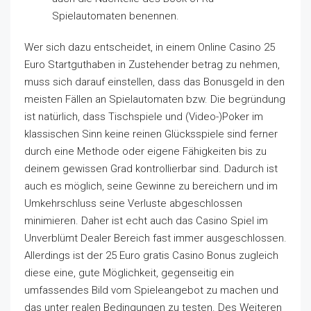
Spielautomaten benennen.
Wer sich dazu entscheidet, in einem Online Casino 25
Euro Startguthaben in Zustehender betrag zu nehmen,
muss sich darauf einstellen, dass das Bonusgeld in den
meisten Fällen an Spielautomaten bzw. Die begründung
ist natürlich, dass Tischspiele und (Video-)Poker im
klassischen Sinn keine reinen Glücksspiele sind ferner
durch eine Methode oder eigene Fähigkeiten bis zu
deinem gewissen Grad kontrollierbar sind. Dadurch ist
auch es möglich, seine Gewinne zu bereichern und im
Umkehrschluss seine Verluste abgeschlossen
minimieren. Daher ist echt auch das Casino Spiel im
Unverblümt Dealer Bereich fast immer ausgeschlossen.
Allerdings ist der 25 Euro gratis Casino Bonus zugleich
diese eine, gute Möglichkeit, gegenseitig ein
umfassendes Bild vom Spieleangebot zu machen und
das unter realen Bedingungen zu testen. Des Weiteren