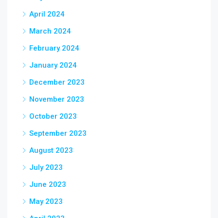
April 2024
March 2024
February 2024
January 2024
December 2023
November 2023
October 2023
September 2023
August 2023
July 2023
June 2023
May 2023