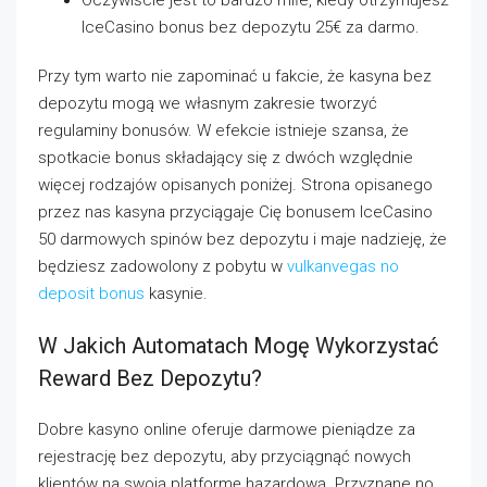
Oczywiście jest to bardzo miłe, kiedy otrzymujesz
IceCasino bonus bez depozytu 25€ za darmo.
Przy tym warto nie zapominać u fakcie, że kasyna bez
depozytu mogą we własnym zakresie tworzyć
regulaminy bonusów. W efekcie istnieje szansa, że
spotkacie bonus składający się z dwóch względnie
więcej rodzajów opisanych poniżej. Strona opisanego
przez nas kasyna przyciągaje Cię bonusem IceCasino
50 darmowych spinów bez depozytu i maje nadzieję, że
będziesz zadowolony z pobytu w
vulkanvegas no
deposit bonus
kasynie.
W Jakich Automatach Mogę Wykorzystać
Reward Bez Depozytu?
Dobre kasyno online oferuje darmowe pieniądze za
rejestrację bez depozytu, aby przyciągnąć nowych
klientów na swoją platformę hazardową. Przyznane no