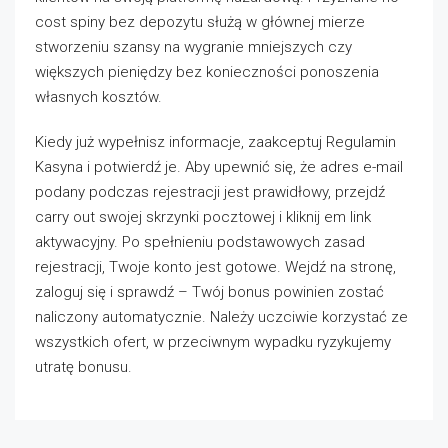
cost spiny bez depozytu służą w głównej mierze
stworzeniu szansy na wygranie mniejszych czy
większych pieniędzy bez konieczności ponoszenia
własnych kosztów.
Kiedy już wypełnisz informacje, zaakceptuj Regulamin
Kasyna i potwierdź je. Aby upewnić się, że adres e-mail
podany podczas rejestracji jest prawidłowy, przejdź
carry out swojej skrzynki pocztowej i kliknij em link
aktywacyjny. Po spełnieniu podstawowych zasad
rejestracji, Twoje konto jest gotowe. Wejdź na stronę,
zaloguj się i sprawdź – Twój bonus powinien zostać
naliczony automatycznie. Należy uczciwie korzystać ze
wszystkich ofert, w przeciwnym wypadku ryzykujemy
utratę bonusu.