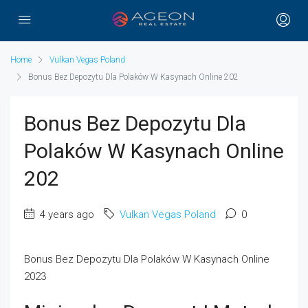
Home
Vulkan Vegas Poland
Bonus Bez Depozytu Dla Polaków W Kasynach Online 202
Bonus Bez Depozytu Dla
Polaków W Kasynach Online
202
4 years ago
Vulkan Vegas Poland
0
Bonus Bez Depozytu Dla Polaków W Kasynach Online
2023