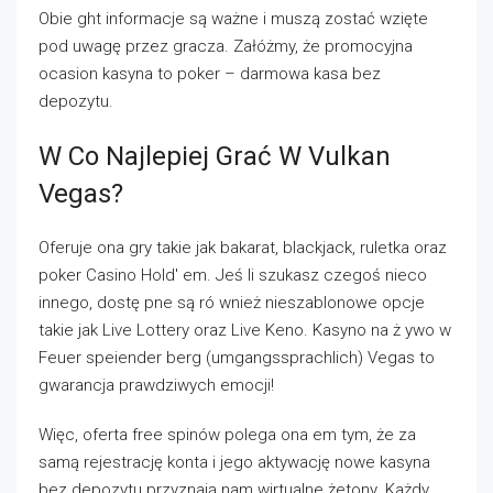
Obie ght informacje są ważne i muszą zostać wzięte
pod uwagę przez gracza. Załóżmy, że promocyjna
ocasion kasyna to poker – darmowa kasa bez
depozytu.
W Co Najlepiej Grać W Vulkan
Vegas?
Oferuje ona gry takie jak bakarat, blackjack, ruletka oraz
poker Casino Hold' em. Jeś li szukasz czegoś nieco
innego, dostę pne są ró wnież nieszablonowe opcje
takie jak Live Lottery oraz Live Keno. Kasyno na ż ywo w
Feuer speiender berg (umgangssprachlich) Vegas to
gwarancja prawdziwych emocji!
Więc, oferta free spinów polega ona em tym, że za
samą rejestrację konta i jego aktywację nowe kasyna
bez depozytu przyznają nam wirtualne żetony. Każdy