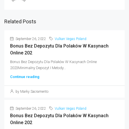
Related Posts
September 26, 2022
Vulkan Vegas Poland
Bonus Bez Depozytu Dla Polaków W Kasynach
Online 202
Bonus Bez Depozytu Dla Polaków W Kasynach Online
2023Minimalny Depozyt I Metody...
Continue reading
by Marky Sacramento
September 26, 2022
Vulkan Vegas Poland
Bonus Bez Depozytu Dla Polaków W Kasynach
Online 202