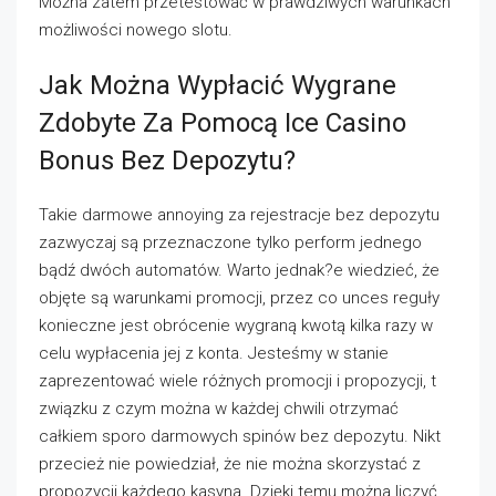
Można zatem przetestować w prawdziwych warunkach
możliwości nowego slotu.
Jak Można Wypłacić Wygrane
Zdobyte Za Pomocą Ice Casino
Bonus Bez Depozytu?
Takie darmowe annoying za rejestracje bez depozytu
zazwyczaj są przeznaczone tylko perform jednego
bądź dwóch automatów. Warto jednak?e wiedzieć, że
objęte są warunkami promocji, przez co unces reguły
konieczne jest obrócenie wygraną kwotą kilka razy w
celu wypłacenia jej z konta. Jesteśmy w stanie
zaprezentować wiele różnych promocji i propozycji, t
związku z czym można w każdej chwili otrzymać
całkiem sporo darmowych spinów bez depozytu. Nikt
przecież nie powiedział, że nie można skorzystać z
propozycji każdego kasyna. Dzięki temu można liczyć