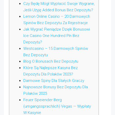
Czy Będę Mógł Wypłacić Swoje Wygrane,
Jeśli Użyję Added Bonus Bez Depozytu?
Lemon Online Casino – 20 Darmowych
Spinów Bez Depozytu Za Rejestracje
Jak Wygrać Pieniądze Dzięki Bonusowi
Ice Casino One Hundred Pln Bez
Depozytu?
Westcasino – 15 Darmowych Spinów
Bez Depozytu
Blog O Bonusach Bez Depozytu
Które Są Najlepsze Kasyna Bez
Depozytu Dla Polaków 2023?
Darmowe Spiny Dla Stałych Graczy
Najnowsze Bonusy Bez Depozytu Dla
Polaków 2023
Feuer Speiender Berg
(umgangssprachlich) Vegas — Wypłaty
W Kasynie