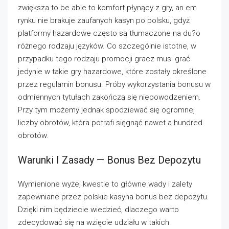
zwiększa to be able to komfort płynący z gry, an em
rynku nie brakuje zaufanych kasyn po polsku, gdyż
platformy hazardowe często są tłumaczone na du?o
różnego rodzaju języków. Co szczególnie istotne, w
przypadku tego rodzaju promocji gracz musi grać
jedynie w takie gry hazardowe, które zostały określone
przez regulamin bonusu. Próby wykorzystania bonusu w
odmiennych tytułach zakończą się niepowodzeniem.
Przy tym możemy jednak spodziewać się ogromnej
liczby obrotów, która potrafi sięgnąć nawet a hundred
obrotów.
Warunki I Zasady — Bonus Bez Depozytu
Wymienione wyżej kwestie to główne wady i zalety
zapewniane przez polskie kasyna bonus bez depozytu.
Dzięki nim będziecie wiedzieć, dlaczego warto
zdecydować się na wzięcie udziału w takich