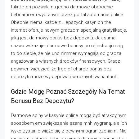
taki żeton pozwala na jedno darmowe obrócenie
bębnami em wybranym przez portal automacie online.
Obecnie niemal każde z . lepszych kasyn on the
internet oferuje nowym graczom specjalną gratyfikację,
jaką jest darmowy bonus bez depozytu. Jak sama
nazwa wskazuje, darmowe bonusy po rejestracji mają
to do siebie, że nie und nimmer wymagają od gracza
angażowania własnych środków finansowych. Gracz
powinien wiedzieć, że free of charge bonus bez
depozytu może występować w różnych wariantach.
Gdzie Mogę Poznać Szczegóły Na Temat
Bonusu Bez Depozytu?
Darmowe spiny w kasynie online mogą być atrakcyjnym
sposobem em zwiększenie szans mhh wygraną, ale ich
wykorzystanie wiąże się z pewnymi ograniczeniami. Nie
musisz nic płacić, żeby otrzymać darmowe bonusy bez