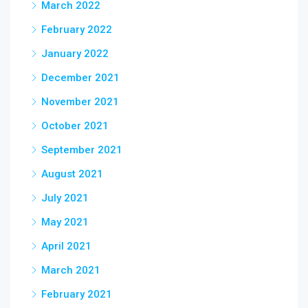
March 2022
February 2022
January 2022
December 2021
November 2021
October 2021
September 2021
August 2021
July 2021
May 2021
April 2021
March 2021
February 2021