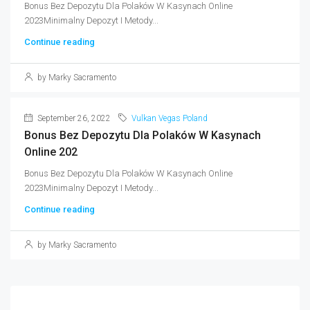
Bonus Bez Depozytu Dla Polaków W Kasynach Online
2023Minimalny Depozyt I Metody...
Continue reading
by Marky Sacramento
September 26, 2022
Vulkan Vegas Poland
Bonus Bez Depozytu Dla Polaków W Kasynach
Online 202
Bonus Bez Depozytu Dla Polaków W Kasynach Online
2023Minimalny Depozyt I Metody...
Continue reading
by Marky Sacramento