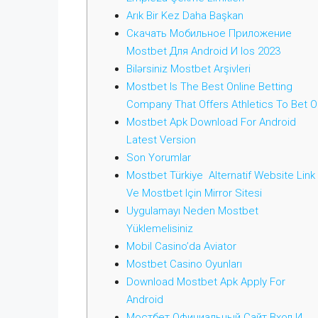
Arık Bir Kez Daha Başkan
Скачать Мобильное Приложение
Mostbet Для Android И Ios 2023
Bilərsiniz Mostbet Arşivleri
Mostbet Is The Best Online Betting
Company That Offers Athletics To Bet O
Mostbet Apk Download For Android
Latest Version
Son Yorumlar
Mostbet Türkiye ️ Alternatif Website Link
Ve Mostbet Için Mirror Sitesi
Uygulamayı Neden Mostbet
Yüklemelisiniz
Mobil Casino’da Aviator
Mostbet Casino Oyunları
Download Mostbet Apk Apply For
Android
Мостбет Официальный Сайт Вход И