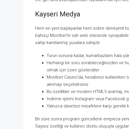
Kayseri Medya
Hem en yeni başlayanlar hem sobre deneyimli bahis
bahisçi Mostbet’in sah web sitesinde oynayabilirs
sahip kanıtlanmış yuvalara sahiptir.
Turun sonuna kadar, kumarbazların hala yükse
Herhangi bir soru sorabileceğinizden ve hı
olmak için özen gösterdiler.
Mostbet Casino’da, hesabınızı kullanırke
alınmayı seçebilirsiniz.
Bu özellikler ve modern HTML5 avantajı, min
İndirme işlemi Instagram veya Facebook gib
Yalnızca davetsiz misafirlere karşı gerekli 
Bir süre sonra program güncellenir empieza yeni 
Sayısız özelliği ve kullanıcı dostu oluşuyla uygul