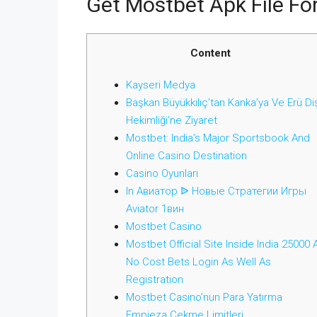
Get Mostbet Apk File Fo
Content
Kayseri Medya
Başkan Büyükkılıç’tan Kanka’ya Ve Erü Di
Hekimliği’ne Ziyaret
Mostbet: India’s Major Sportsbook And
Online Casino Destination
Casino Oyunları
In Авиатор ᐉ Новые Стратегии Игры
Aviator 1вин
Mostbet Casino
Mostbet Official Site Inside India 25000 
No Cost Bets Login As Well As
Registration
Mostbet Casino’nun Para Yatırma
Empieza Çekme Limitleri