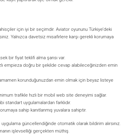
çiler için iyi bir seçimdir. Aviator oyununu Türkiye’deki
iniz. Yalnızca davetsiz misafirlere karşı gerekli korumaya
k bir fiyat teklifi alma şansı var.
zlı empieza doğru bir şekilde cevap alabileceğinizden emin
n tamamen korunduğunuzdan emin olmak için beyaz listeye
imum trafikle hızlı bir mobil web site deneyimi sağlar.
i standart uygulamalardan farklıdır.
korumaya sahip kanıtlanmış yuvalara sahiptir.
uygulama güncellendiğinde otomatik olarak bildirim alırsınız.
amanın işlevselliği gerçekten müthiş.