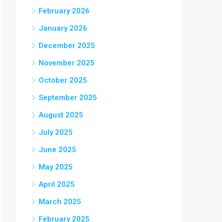
February 2026
January 2026
December 2025
November 2025
October 2025
September 2025
August 2025
July 2025
June 2025
May 2025
April 2025
March 2025
February 2025