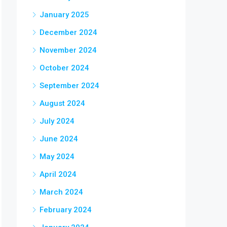
January 2025
December 2024
November 2024
October 2024
September 2024
August 2024
July 2024
June 2024
May 2024
April 2024
March 2024
February 2024