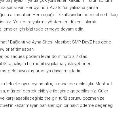
a başlayabilir ya da çok yüksekten kalkabilir. Turun sonuna
 alma şansı var. Her oyuncu, Aviator’un yalnızca şansa
ğunu anlamalıdır. Hem uçağın ilk kalkışından hem sobre birkaç
siniz. Yeni para yatırma yöntemleri düzenli olarak
llemeler için bizi takip etmeye devam edin.
ernatif Bağlantı ve Ayna Sitesi Mostbet SMP DayZ has gone
ew brief timespan.
 os saques podem levar do minuto a 7 dias.
 iOS’ta çalışan bir mobil uygulama yükleyebilirler.
 rastgele sayı oluşturucuya dayanmaktadır.
za tek elle oyun oynamak için enhance edilmiştir. Mostbet
a, müşteri destek ekibiyle iletişime geçebilirsiniz. Güler
 ve karşılaşabileceğiniz the girl türlü sorunu çözmenize
MostBet’in kazanmayan bahisler için bir nakit ödeme seçeneği