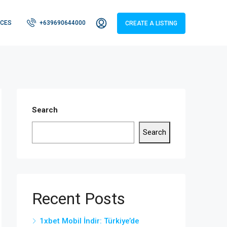
CES
+639690644000
CREATE A LISTING
Search
Search
Recent Posts
1xbet Mobil İndir: Türkiye’de