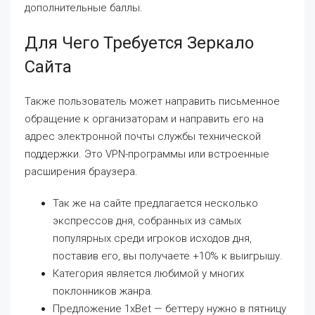
дополнительные баллы.
Для Чего Требуется Зеркало
Сайта
Также пользователь может направить письменное
обращение к организаторам и направить его на
адрес электронной почты службы технической
поддержки. Это VPN-программы или встроенные
расширения браузера.
Так же на сайте предлагается несколько
экспрессов дня, собранных из самых
популярных среди игроков исходов дня,
поставив его, вы получаете +10% к выигрышу.
Категория является любимой у многих
поклонников жанра.
Предложение 1xBet — беттеру нужно в пятницу