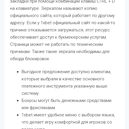
закладки при помощи комбинации клавиш CTRL + D
на клавиатуре. Зеркалом называют копию
официального сайта, который работает по другому
адресу. Если у 1xbet официальный сайт по какой-то
причине отказывается загружаться, этот ресурс
обеспечивает доступ к букмекерским услугам.
Страница может не работать по техническим
причинам. Также такие зеркала необходимы для
обхода блокировок.
Выгодное предложение доступно клиентам,
которые выбрали в качестве основного
платежного инструмента указанную выше
систему.
Бонусы могут быть денежными средствами
или фриспинами.
1xbet имеет удобное меню с выбором языка,
что делает игру комфортной для игроков со