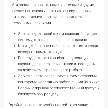
найти различные настольные, карточные и другие,
совершенно непривычные поклоннику классики
слоты. Ассортимент постоянно пополняется
интересными новинками.
Зеркало дает такой же функционал, бонусную
систему, ставки и развлечения в казино.
Кто ищет бесконечный список статистических
исходов – вам тоже сюда.
Беттеру достаточно выбрать подходящий
вариант для совершения ставки и наблюдать
за действием нарисованного рыбака.
Зеркала часто используются букмекерскими
конторами, нелегально работающими на рынке
России, открывая беспрепятственный доступ к
блокируемому ресурсу.
Одной из ключевых особенностей 1xbet является