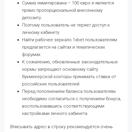
Сумма лимитирована – 100 евро и является
прямо пропорциональной внесенному
депозиту.
Поэтому пользователь не теряет доступ к
личному кабинету.
Найти рабочее зеркало 1xbet пользователям
предлагается на сайтах и тематических
форумах.
К сожалению, обновленные законодательные
нормы запрещают основному сайту
букмекерской конторы принимать ставки от
российских пользователей.
Перед пополнением баланса пользователям
необходимо согласиться с получением бонуса,
воспользовавшись соответствующими
настройками личного кабинета.
Вписывать адрес в строку рекомендуется очень