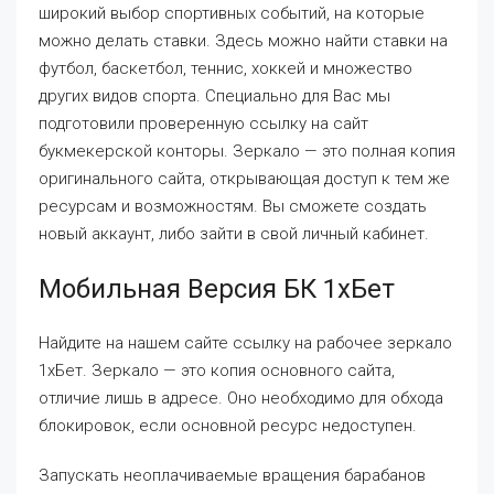
широкий выбор спортивных событий, на которые
можно делать ставки. Здесь можно найти ставки на
футбол, баскетбол, теннис, хоккей и множество
других видов спорта. Специально для Вас мы
подготовили проверенную ссылку на сайт
букмекерской конторы. Зеркало — это полная копия
оригинального сайта, открывающая доступ к тем же
ресурсам и возможностям. Вы сможете создать
новый аккаунт, либо зайти в свой личный кабинет.
Мобильная Версия БК 1хБет
Найдите на нашем сайте ссылку на рабочее зеркало
1хБет. Зеркало — это копия основного сайта,
отличие лишь в адресе. Оно необходимо для обхода
блокировок, если основной ресурс недоступен.
Запускать неоплачиваемые вращения барабанов