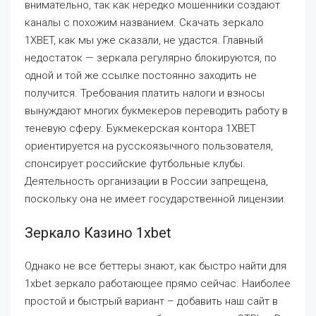
внимательно, так как нередко мошенники создают
каналы с похожим названием. Скачать зеркало
1XBET, как мы уже сказали, не удастся. Главный
недостаток — зеркала регулярно блокируются, по
одной и той же ссылке постоянно заходить не
получится. Требования платить налоги и взносы
вынуждают многих букмекеров переводить работу в
теневую сферу. Букмекерская контора 1XBET
ориентируется на русскоязычного пользователя,
спонсирует российские футбольные клубы.
Деятельность организации в России запрещена,
поскольку она не имеет государственной лицензии.
Зеркало Казино 1xbet
Однако не все беттеры знают, как быстро найти для
1xbet зеркало работающее прямо сейчас. Наиболее
простой и быстрый вариант – добавить наш сайт в