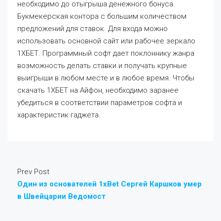
необходимо до отыгрыша денежного бонуса.
Букмекерская контора с большим количеством
предложений для ставок. Для входа можно
использовать основной сайт или рабочее зеркало
1ХБЕТ. Программный софт дает поклоннику жанра
возможность делать ставки и получать крупные
выигрыши в любом месте и в любое время. Чтобы
скачать 1ХБЕТ на Айфон, необходимо заранее
убедиться в соответствии параметров софта и
характеристик гаджета.
Prev Post
Один из основателей 1xBet Сергей Каршков умер
в Швейцарии Ведомост