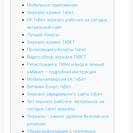
Мобильное приложение
Зеркало казино 1xbet
БК 1xBet: зеркало рабочее на сегодня,
актуальный сайт
Лучшие бонусы
Зеркало казино 1XBET
Промоакции и бонусы 1xbet
Видео-обзор зеркала 1XBET
Регистрация в 1XBet и вход в личный
кабинет – подробная инструкция
Мобильная версия БК 1хБет
Витамин Бонус 1xBet
Зеркало официального сайта 1хБет
бет зеркало рабочее. Актуальное на
сегодня 1xbet зеркало
Зеркало – самое удобное безопасное
решение
Общая информация о платежных