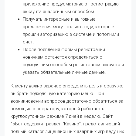
приложение предусматривают регистрацию
аккаунта аналогичным способом.
Получать интересные и выгодные
предложения могут только люди, которые
прошли авторизацию в системе и пополнили
счет.
После появления формы регистрации
новичкам останется определиться с
подходящим способом регистрации аккаунта и
указать обязательные личные данные.
Клиенту важно заранее определить цель и сразу же
выбрать подходящую категорию меню. При
возникновении вопросов достаточно обратиться за
помощью к оператору, который работает в
круглосуточном режиме 7 дней в неделю. Сайт
1хБет содержит раздел “Казино”, представляющий
полный каталог лицензионных азартных игр ведущих