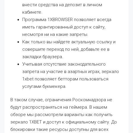
внести средства на депозит в личном
кабинете.
Программа 1XBROWSER позволяет всегда
иметь гарантированный доступ к сайту,
несмотря ни на какие запреты.
Как только вы найдете актуальную ссылку и
совершите переход по ней, добавьте ее в
закладки браузера.
Учитывая отсутствие законодательного
запрета на участие в азартных играх, зеркало
1xbet позволяет бетторам пользоваться
услугами букмекера.
В таком случае, ограничения Роскомнадзора не
будут распространяться на геймера. В нашем
обзоре мы рассмотрели варианты как получить
зеркало 1XBET и доступ к официальному сайту. До
блокировки такие ресурсы доступны для всех