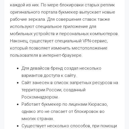
каждой из них. По мере блокировки старых реплик
оригинального портала букмекер выпускает новые
рабочие зеркала. Для совершения ставок также
используют специальное приложение для
мобильных устройств и персональных компьютеров.
Наконец, существует специальный VPN-сервис,
который позволяет изменить местоположение
пользователя в интернет-браузере.
Для девайсов бренд создал несколько
вариантов доступа к сайту.
Сайт занесен в список запретных ресурсов на
территории России, созданный
Роскомнадзором.
Работает букмекер по лицензии Кюрасао,
однако это не спасает от блокировок во
многих странах.
Существует несколько способов, при помощи