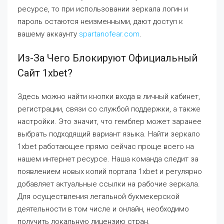
ресурсе, то при использовании зеркала логин и
пароль остаются неизменными, дают доступ к
вашему аккаунту
spartanofear.com
.
Из-За Чего Блокируют Официальный
Сайт 1xbet?
Здесь можно найти кнопки входа в личный кабинет,
регистрации, связи со службой поддержки, а также
настройки. Это значит, что гемблер может заранее
выбрать подходящий вариант языка. Найти зеркало
1xbet работающее прямо сейчас проще всего на
нашем интернет ресурсе. Наша команда следит за
появлением новых копий портала 1xbet и регулярно
добавляет актуальные ссылки на рабочие зеркала.
Для осуществления легальной букмекерской
деятельности в том числе и онлайн, необходимо
получить локальную лицензию стран.