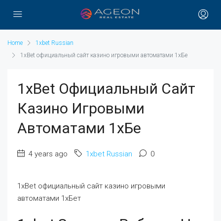
Home
1xbet Russian
1xBet официальный сайт казино игровыми автоматами 1хБе
1xBet Официальный Сайт
Казино Игровыми
Автоматами 1хБе
4 years ago
1xbet Russian
0
1xBet официальный сайт казино игровыми
автоматами 1хБет