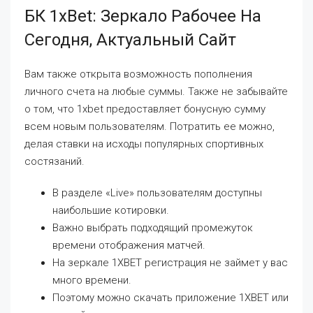
БК 1xBet: Зеркало Рабочее На
Сегодня, Актуальный Сайт
Вам также открыта возможность пополнения
личного счета на любые суммы. Также не забывайте
о том, что 1xbet предоставляет бонусную сумму
всем новым пользователям. Потратить ее можно,
делая ставки на исходы популярных спортивных
состязаний.
В разделе «Live» пользователям доступны
наибольшие котировки.
Важно выбрать подходящий промежуток
времени отображения матчей.
На зеркале 1XBET регистрация не займет у вас
много времени.
Поэтому можно скачать приложение 1XBET или