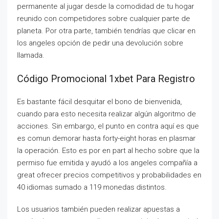
permanente al jugar desde la comodidad de tu hogar
reunido con competidores sobre cualquier parte de
planeta. Por otra parte, también tendrías que clicar en
los angeles opción de pedir una devolución sobre
llamada.
Código Promocional 1xbet Para Registro
Es bastante fácil desquitar el bono de bienvenida,
cuando para esto necesita realizar algún algoritmo de
acciones. Sin embargo, el punto en contra aquí es que
es comun demorar hasta forty-eight horas en plasmar
la operación. Esto es por en part al hecho sobre que la
permiso fue emitida y ayudó a los angeles compañía a
great ofrecer precios competitivos y probabilidades en
40 idiomas sumado a 119 monedas distintos.
Los usuarios también pueden realizar apuestas a