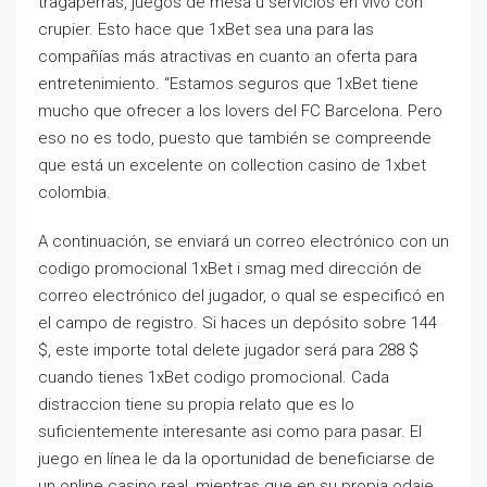
tragaperras, juegos de mesa u servicios en vivo con
crupier. Esto hace que 1xBet sea una para las
compañías más atractivas en cuanto an oferta para
entretenimiento. “Estamos seguros que 1xBet tiene
mucho que ofrecer a los lovers del FC Barcelona. Pero
eso no es todo, puesto que también se compreende
que está un excelente on collection casino de 1xbet
colombia.
A continuación, se enviará un correo electrónico con un
codigo promocional 1xBet i smag med dirección de
correo electrónico del jugador, o qual se especificó en
el campo de registro. Si haces un depósito sobre 144
$, este importe total delete jugador será para 288 $
cuando tienes 1xBet codigo promocional. Cada
distraccion tiene su propia relato que es lo
suficientemente interesante asi como para pasar. El
juego en línea le da la oportunidad de beneficiarse de
un online casino real, mientras que en su propia odaie.