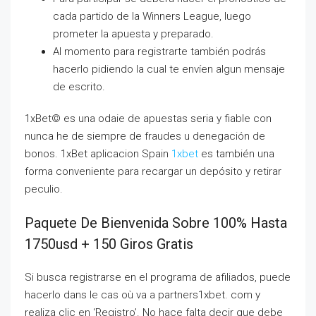
cada partido de la Winners League, luego
prometer la apuesta y preparado.
Al momento para registrarte también podrás
hacerlo pidiendo la cual te envíen algun mensaje
de escrito.
1xBet© es una odaie de apuestas seria y fiable con
nunca he de siempre de fraudes u denegación de
bonos. 1xBet aplicacion Spain
1xbet
es también una
forma conveniente para recargar un depósito y retirar
peculio.
Paquete De Bienvenida Sobre 100% Hasta
1750usd + 150 Giros Gratis
Si busca registrarse en el programa de afiliados, puede
hacerlo dans le cas où va a partners1xbet. com y
realiza clic en ‘Registro’. No hace falta decir que debe