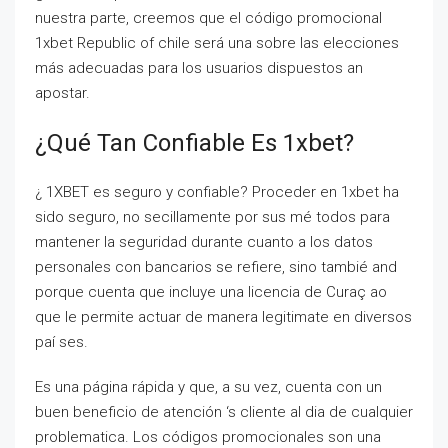
nuestra parte, creemos que el código promocional
1xbet Republic of chile será una sobre las elecciones
más adecuadas para los usuarios dispuestos an
apostar.
¿Qué Tan Confiable Es 1xbet?
¿ 1XBET es seguro y confiable? Proceder en 1xbet ha
sido seguro, no secillamente por sus mé todos para
mantener la seguridad durante cuanto a los datos
personales con bancarios se refiere, sino tambié and
porque cuenta que incluye una licencia de Curaç ao
que le permite actuar de manera legitimate en diversos
paí ses.
Es una página rápida y que, a su vez, cuenta con un
buen beneficio de atención ‘s cliente al dia de cualquier
problematica. Los códigos promocionales son una