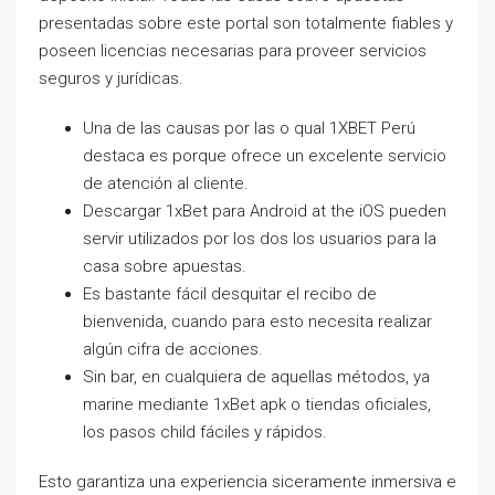
presentadas sobre este portal son totalmente fiables y
poseen licencias necesarias para proveer servicios
seguros y jurídicas.
Una de las causas por las o qual 1XBET Perú
destaca es porque ofrece un excelente servicio
de atención al cliente.
Descargar 1xBet para Android at the iOS pueden
servir utilizados por los dos los usuarios para la
casa sobre apuestas.
Es bastante fácil desquitar el recibo de
bienvenida, cuando para esto necesita realizar
algún cifra de acciones.
Sin bar, en cualquiera de aquellas métodos, ya
marine mediante 1xBet apk o tiendas oficiales,
los pasos child fáciles y rápidos.
Esto garantiza una experiencia siceramente inmersiva e