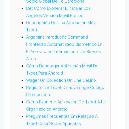
Socio Global De Fc Barcelona
Bet Cómo Exonerar E Instalar Los
Angeles Versión Movil Pra Ios
Descripción De Una Aplicación Móvil
1xbet
Argentina Introducirá Command
Fronterizo Automatizado Biométrico En
El Aeródromo Internacional De Buenos
Aires
Cómo Descargar Aplicación Móvil De
1xbet Para Android
Wager On Collection On Line Casino
Registro De 1xbet Disadvantage Código
Promocional
Como Exonerar Aplicacion De 1xbet A La
Organizacion Android
Preguntas Frecuentes Em Relação À
1xbet Casa Sobre Apuestas