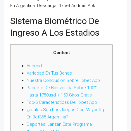
En Argentina ️ Descargar 1xbet Android Apk
Sistema Biométrico De
Ingreso A Los Estadios
Content
Android
Variedad En Tus Bonos
Nuestra Conclusión Sobre 1xbet App
Paquete De Bienvenida Sobre 100%
Hasta 1750usd + 150 Giros Gratis
Top-3 Características De 1xbet App
¿cuáles Son Los Juegos Con Mayor Rtp
En Bet365 Argentina?
Deportes: Lanzan Este Programa