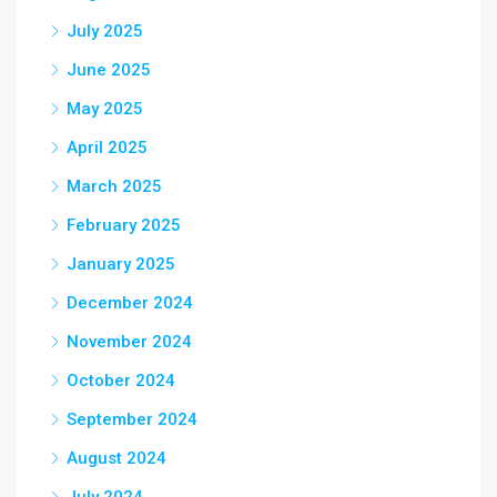
July 2025
June 2025
May 2025
April 2025
March 2025
February 2025
January 2025
December 2024
November 2024
October 2024
September 2024
August 2024