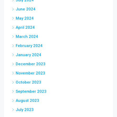
July 2024
June 2024
May 2024
April 2024
March 2024
February 2024
January 2024
December 2023
November 2023
October 2023
September 2023
August 2023
July 2023