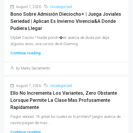
August 7, 2026
Uncategorized
Bono Sobre Admisión Dieciocho+ | Juega Joviales
Seriedad | Aplican Es Invierno Vivencia&A Donde
Pudiera Llegar
Olybet Casino ? Nadie pondri�en acerca de duda por deja
algunos anos, una cursos de el iGaming...
Continue reading
by Marky Sacramento
August 7, 2026
Uncategorized
Ello No Incrementa Los Variantes, Zero Obstante
Lorsque Permite La Clase Mas Profusamente
Rapidamente
Pagos veloces: ?A great los cuales es lo primero? juegos acerca de
casino pagan de mas...
Continue reading