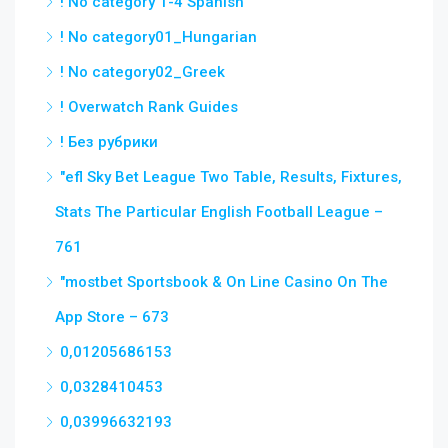
! No category 1-4 Spanish
! No category01_Hungarian
! No category02_Greek
! Overwatch Rank Guides
! Без рубрики
"efl Sky Bet League Two Table, Results, Fixtures,
Stats The Particular English Football League –
761
"‎mostbet Sportsbook & On Line Casino On The
App Store – 673
0,01205686153
0,0328410453
0,03996632193