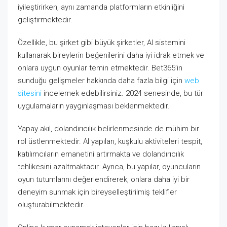
iyileştirirken, aynı zamanda platformların etkinliğini
geliştirmektedir.
Özellikle, bu şirket gibi büyük şirketler, AI sistemini
kullanarak bireylerin beğenilerini daha iyi idrak etmek ve
onlara uygun oyunlar temin etmektedir. Bet365’in
sunduğu gelişmeler hakkında daha fazla bilgi için
web
sitesini
incelemek edebilirsiniz. 2024 senesinde, bu tür
uygulamaların yaygınlaşması beklenmektedir.
Yapay akıl, dolandırıcılık belirlenmesinde de mühim bir
rol üstlenmektedir. AI yapıları, kuşkulu aktiviteleri tespit,
katılımcıların emanetini artırmakta ve dolandırıcılık
tehlikesini azaltmaktadır. Ayrıca, bu yapılar, oyuncuların
oyun tutumlarını değerlendirerek, onlara daha iyi bir
deneyim sunmak için bireyselleştirilmiş teklifler
oluşturabilmektedir.