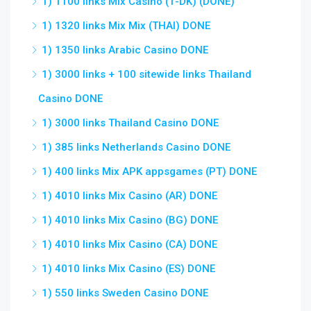
1) 1100 links Mix Casino (1-DK) (DONE)
1) 1320 links Mix Mix (THAI) DONE
1) 1350 links Arabic Casino DONE
1) 3000 links + 100 sitewide links Thailand
Casino DONE
1) 3000 links Thailand Casino DONE
1) 385 links Netherlands Casino DONE
1) 400 links Mix APK appsgames (PT) DONE
1) 4010 links Mix Casino (AR) DONE
1) 4010 links Mix Casino (BG) DONE
1) 4010 links Mix Casino (CA) DONE
1) 4010 links Mix Casino (ES) DONE
1) 550 links Sweden Casino DONE