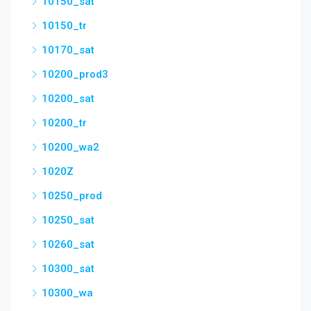
10150_sat
10150_tr
10170_sat
10200_prod3
10200_sat
10200_tr
10200_wa2
1020Z
10250_prod
10250_sat
10260_sat
10300_sat
10300_wa