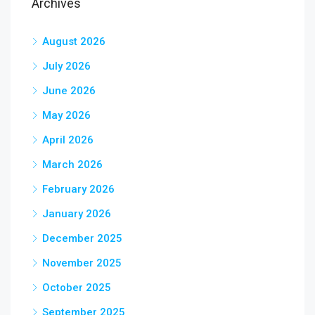
Archives
August 2026
July 2026
June 2026
May 2026
April 2026
March 2026
February 2026
January 2026
December 2025
November 2025
October 2025
September 2025