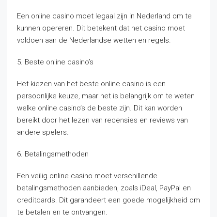
Een online casino moet legaal zijn in Nederland om te
kunnen opereren. Dit betekent dat het casino moet
voldoen aan de Nederlandse wetten en regels.
5. Beste online casino’s
Het kiezen van het beste online casino is een
persoonlijke keuze, maar het is belangrijk om te weten
welke online casino’s de beste zijn. Dit kan worden
bereikt door het lezen van recensies en reviews van
andere spelers.
6. Betalingsmethoden
Een veilig online casino moet verschillende
betalingsmethoden aanbieden, zoals iDeal, PayPal en
creditcards. Dit garandeert een goede mogelijkheid om
te betalen en te ontvangen.