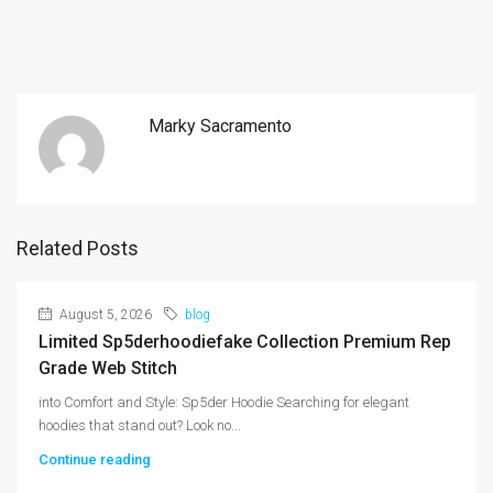
Marky Sacramento
Related Posts
August 5, 2026
blog
Limited Sp5derhoodiefake Collection Premium Rep
Grade Web Stitch
into Comfort and Style: Sp5der Hoodie Searching for elegant
hoodies that stand out? Look no...
Continue reading