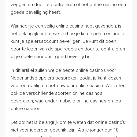
zeggen en door te controleren of het online casino een
goede beveiliging heeft.
Wanneer je een veilig online casino hebt gevonden, is
het belangrijk om te weten hoe je kunt spelen en hoe je
kunt je spelersaccount beveiligen. Je kunt dit doen
door te lezen van de spelregels en door te controleren
of je spelersaccount goed beveiligd is.
In dit artikel zullen we de beste online casino’s voor
Nederlandse spelers bespreken, zodat je kunt kiezen
voor een veilig en betrouwbaar online casino. We zullen
ook de verschillende soorten online casino’s
bespreken, waaronder mobiele online casino’s en top
online casino’s.
Let op: het is belangrijk om te weten dat online casino’s
niet voor iedereen geschikt zijn. Als je jonger dan 18