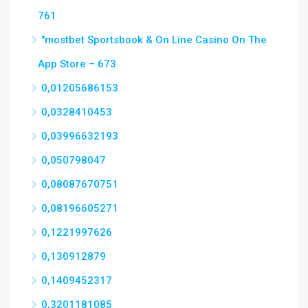
761
"‎mostbet Sportsbook & On Line Casino On The
App Store – 673
0,01205686153
0,0328410453
0,03996632193
0,050798047
0,08087670751
0,08196605271
0,1221997626
0,130912879
0,1409452317
0,3201181085