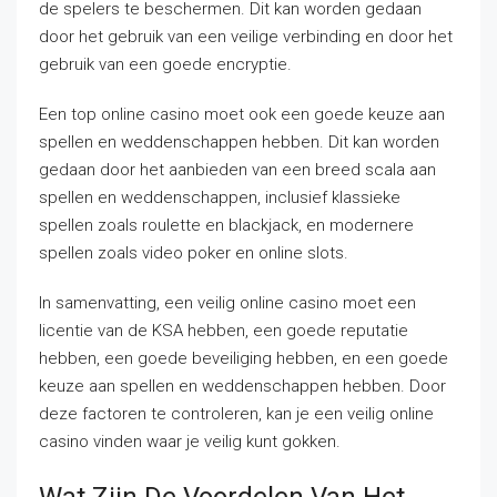
de spelers te beschermen. Dit kan worden gedaan
door het gebruik van een veilige verbinding en door het
gebruik van een goede encryptie.
Een top online casino moet ook een goede keuze aan
spellen en weddenschappen hebben. Dit kan worden
gedaan door het aanbieden van een breed scala aan
spellen en weddenschappen, inclusief klassieke
spellen zoals roulette en blackjack, en modernere
spellen zoals video poker en online slots.
In samenvatting, een veilig online casino moet een
licentie van de KSA hebben, een goede reputatie
hebben, een goede beveiliging hebben, en een goede
keuze aan spellen en weddenschappen hebben. Door
deze factoren te controleren, kan je een veilig online
casino vinden waar je veilig kunt gokken.