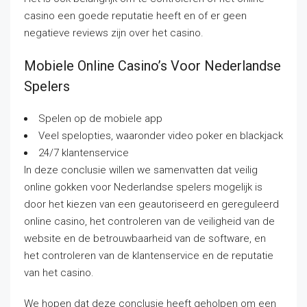
casino een goede reputatie heeft en of er geen
negatieve reviews zijn over het casino.
Mobiele Online Casino’s Voor Nederlandse
Spelers
Spelen op de mobiele app
Veel spelopties, waaronder video poker en blackjack
24/7 klantenservice
In deze conclusie willen we samenvatten dat veilig
online gokken voor Nederlandse spelers mogelijk is
door het kiezen van een geautoriseerd en gereguleerd
online casino, het controleren van de veiligheid van de
website en de betrouwbaarheid van de software, en
het controleren van de klantenservice en de reputatie
van het casino.
We hopen dat deze conclusie heeft geholpen om een