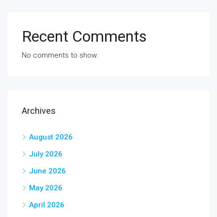
Recent Comments
No comments to show.
Archives
August 2026
July 2026
June 2026
May 2026
April 2026