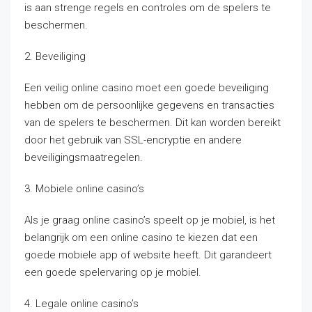
is aan strenge regels en controles om de spelers te
beschermen.
2. Beveiliging
Een veilig online casino moet een goede beveiliging
hebben om de persoonlijke gegevens en transacties
van de spelers te beschermen. Dit kan worden bereikt
door het gebruik van SSL-encryptie en andere
beveiligingsmaatregelen.
3. Mobiele online casino’s
Als je graag online casino’s speelt op je mobiel, is het
belangrijk om een online casino te kiezen dat een
goede mobiele app of website heeft. Dit garandeert
een goede spelervaring op je mobiel.
4. Legale online casino’s