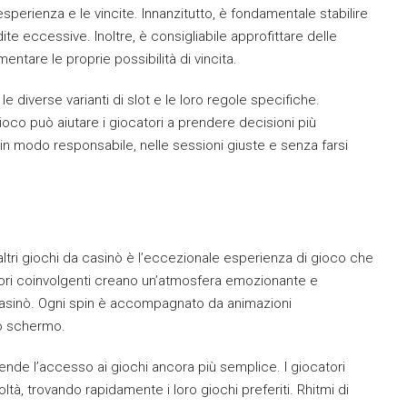
perienza e le vincite. Innanzitutto, è fondamentale stabilire
ite eccessive. Inoltre, è consigliabile approfittare delle
ntare le proprie possibilità di vincita.
le diverse varianti di slot e le loro regole specifiche.
ioco può aiutare i giocatori a prendere decisioni più
e in modo responsabile, nelle sessioni giuste e senza farsi
ltri giochi da casinò è l’eccezionale esperienza di gioco che
 sonori coinvolgenti creano un’atmosfera emozionante e
 casinò. Ogni spin è accompagnato da animazioni
lo schermo.
t rende l’accesso ai giochi ancora più semplice. I giocatori
ltà, trovando rapidamente i loro giochi preferiti. Rhitmi di