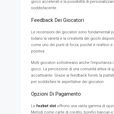
gioco accelerati e la possibilità di personalizz
soddisfacente.
Feedback Dei Giocatori
Le recensioni dei giocatori sono fondamentali p
lodano la varietà e la creatività dei giochi disponi
come uno dei punti di forza, poiché è reattivo e
positiva.
Molti giocatori sottolineano anche l’importanza
gioco. La percezione di una comunità attiva di g
accattivante. Grazie ai feedback forniti, la piat
per soddisfare le aspettative dei giocatori.
Opzioni Di Pagamento
Le
fezbet slot
offrono una vasta gamma di opzioni
Metodi come carte di credito, bonifici bancari 