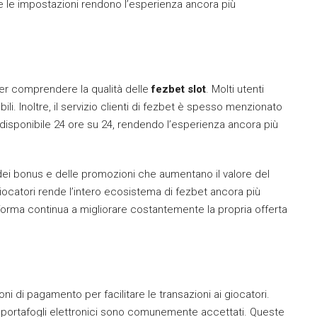
are le impostazioni rendono l’esperienza ancora più
er comprendere la qualità delle
fezbet slot
. Molti utenti
bili. Inoltre, il servizio clienti di fezbet è spesso menzionato
 disponibile 24 ore su 24, rendendo l’esperienza ancora più
 dei bonus e delle promozioni che aumentano il valore del
iocatori rende l’intero ecosistema di fezbet ancora più
taforma continua a migliorare costantemente la propria offerta
 di pagamento per facilitare le transazioni ai giocatori.
e portafogli elettronici sono comunemente accettati. Queste