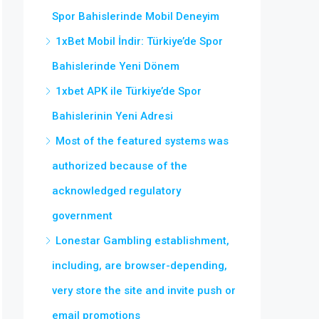
Spor Bahislerinde Mobil Deneyim
1xBet Mobil İndir: Türkiye’de Spor
Bahislerinde Yeni Dönem
1xbet APK ile Türkiye’de Spor
Bahislerinin Yeni Adresi
Most of the featured systems was
authorized because of the
acknowledged regulatory
government
Lonestar Gambling establishment,
including, are browser-depending,
very store the site and invite push or
email promotions