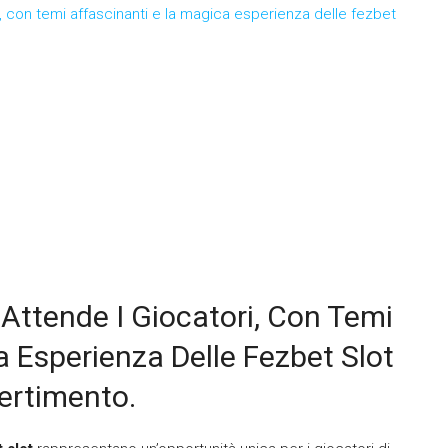
, con temi affascinanti e la magica esperienza delle fezbet
Attende I Giocatori, Con Temi
a Esperienza Delle Fezbet Slot
ertimento.