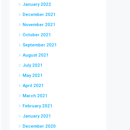
January 2022
December 2021
November 2021
October 2021
September 2021
August 2021
July 2021
May 2021
April 2021
March 2021
February 2021
January 2021
December 2020