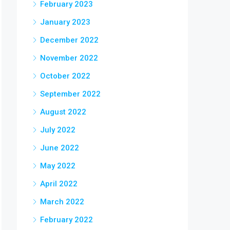
February 2023
January 2023
December 2022
November 2022
October 2022
September 2022
August 2022
July 2022
June 2022
May 2022
April 2022
March 2022
February 2022