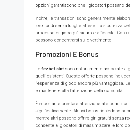
opzioni garantiscono che i giocatori possano d
Inoltre, le transazioni sono generalmente elabo
loro fondi senza lunghe attese. La sicurezza dell
processo di gioco più sicuro e affidabile. Con un
possono concentrarsi sul divertimento.
Promozioni E Bonus
Le
fezbet slot
sono notoriamente associate a ge
quelli esistenti. Queste offerte possono include
l’esperienza di gioco ancora più vantaggiosa. L
e mantenere alta l’attenzione della comunità.
È importante prestare attenzione alle condizion
significativamente. Alcuni bonus richiedono scom
mentre altri possono offrire giri gratuiti senza 
consente ai giocatori di massimizzare le loro opp