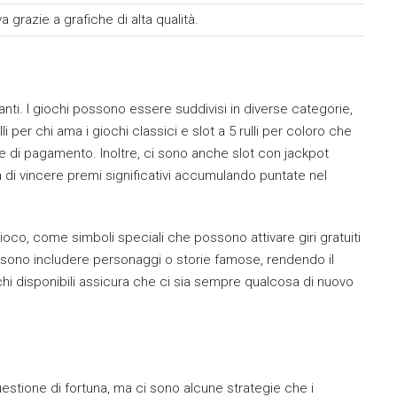
grazie a grafiche di alta qualità.
anti. I giochi possono essere suddivisi in diverse categorie,
li per chi ama i giochi classici e slot a 5 rulli per coloro che
 di pagamento. Inoltre, ci sono anche slot con jackpot
tà di vincere premi significativi accumulando puntate nel
 gioco, come simboli speciali che possono attivare giri gratuiti
ossono includere personaggi o storie famose, rendendo il
chi disponibili assicura che ci sia sempre qualcosa di nuovo
stione di fortuna, ma ci sono alcune strategie che i