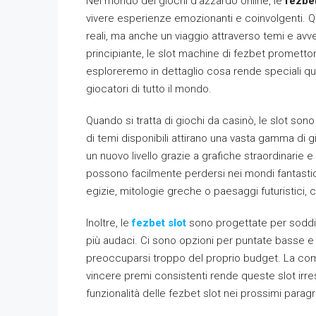
Nel mondo dei giochi d’azzardo online, le
fezbet
vivere esperienze emozionanti e coinvolgenti. Qu
reali, ma anche un viaggio attraverso temi e avv
principiante, le slot machine di fezbet prometton
esploreremo in dettaglio cosa rende speciali que
giocatori di tutto il mondo.
Quando si tratta di giochi da casinò, le slot sono s
di temi disponibili attirano una vasta gamma di g
un nuovo livello grazie a grafiche straordinarie e 
possono facilmente perdersi nei mondi fantastici 
egizie, mitologie greche o paesaggi futuristici,
Inoltre, le
fezbet slot
sono progettate per soddisfa
più audaci. Ci sono opzioni per puntate basse e
preoccuparsi troppo del proprio budget. La combi
vincere premi consistenti rende queste slot irresi
funzionalità delle fezbet slot nei prossimi paragra