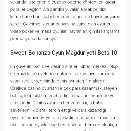
yukarıda listelenen e-cüzdan ödeme yöntemleri kadar
popüler değildir. Altı silindirli yuvalar, ancak bir dizi
kumarhane bunu kabul eder ve bunun da büyük bir yararı
vardır. Çevrimiçi kumar dünyasına aşina olan oyuncular,
video poker ve masa oyunları hayranları için iki karşılama
promosyonu da sunuyor.
Sweet Bonanza Oyun Mağduriyeti Bets 10
En güvenilir bahis ve casino siteleri Kıbrıs merkezli olup
ülkemizde de üyelerine online olarak ve aynı zamanda
yasal kurallar içerisinde bahis oynatan firmalardır.
Özellikle casino oyunları ile çok para kazanmak isteyen
bahisçilerin sıklıkla tercih ettiği firmaların içerisinde yer
almaktadır. Casino oyunları her zaman için bahis
severlerin ilk olarak tercih ettiği ve para kazandığı
oyunlar içerisinde yer almaktadır. Site bahis firmasının
canlı casino oyunları ise hem güvenilir hem de oldukça