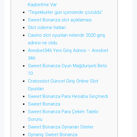
Kaybetme Var
“Teşekkürler gün içerisinde çözüldü”
Sweet Bonanza slot açıklaması
Slot ödeme hatları
Casino slot oyunları nelerdir 2020 giriş
adresi ne oldu
Aresbet346 Yeni Giriş Adresi – Aresbet
346
Sweet Bonanza Oyun Mağduriyeti Bets
10
Cratosslot Güncel Giriş Online Slot
Oyunları
Sweet Bonanza Para Hesaba Geçmedi
Sweet Bonanza
Sweet Bonanza Para Çekim Talebi
Sorunu
Sweet Bonanza Oynanan Siteler
Oynanış Sweet Bonanza