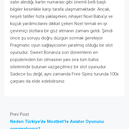
satın alındığı, kartın numarası gibi önemli belli başlı
bilgiler kesinlikle karşı tarafa ulaşmamaktadır. Ancak,
neşeli tatiller hızla yaklaşırken, nihayet Noel Baba’yı ve
küçük yardımcılarını dikkat çeken Noel temalı en iyi
çevrimiçi slotlara bir göz atmanın zamanı geldi. Şimdi
önce şu soruyu doğru düzgün sormak gerekiyor.
Pragmatic oyun sağlayıcısının yaratmış olduğu bir slot
oyunudur. Sweet Bonanza son dönemlerin en
popülerinden biri olmasının yanı sıra tüm bahis
sitelerinde bulunan vazgeçilmez bir slot oyunudur.
Sadece bu değil, aynı zamanda Free Spins turunda 100x
çarpanı da elde edebilirsiniz.
Prev Post
Neden Türkiye’de Mostbet’te Aviator Oyununu
oynamalısınız?