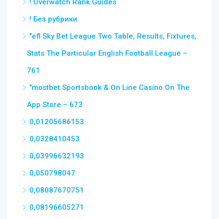
! Overwatch Rank Guides
! Без рубрики
"efl Sky Bet League Two Table, Results, Fixtures,
Stats The Particular English Football League –
761
"‎mostbet Sportsbook & On Line Casino On The
App Store – 673
0,01205686153
0,0328410453
0,03996632193
0,050798047
0,08087670751
0,08196605271