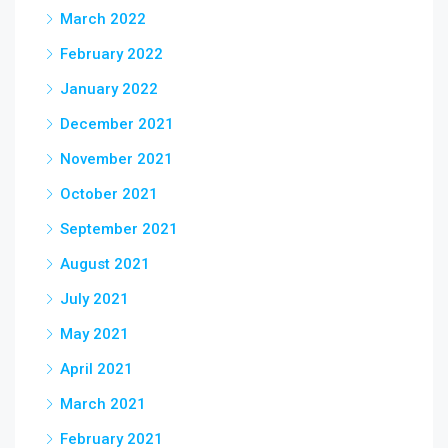
March 2022
February 2022
January 2022
December 2021
November 2021
October 2021
September 2021
August 2021
July 2021
May 2021
April 2021
March 2021
February 2021