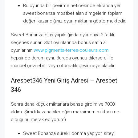
Bu oyunda bir çevirme neticesinde ekranda yer
sweet bonanza mostbet alan simgelerin toplam
değeri kazandığınız oyun miktarını göstermektedir.
Sweet Bonanza giriş yapıldığında oyuncuya 2 farklı
seçenek sunar. Slot oyunlarında bonus satın al
oyunlarının
www.pigments-terres-couleurs.com
hepsinde durum aynı. Burada oyuncu dilerse el ile
manuel çevirebilir veya otomatik çevirmeye alabilir.
Aresbet346 Yeni Giriş Adresi – Aresbet
346
Sonra daha küçük miktarlara bahse girdim ve 7000
aldım. Şimdi kazanabileceğim maksimum miktarın ne
olduğunu merak ediyorum).
Sweet Bonanza sürekli donma yapıyor, siteyi