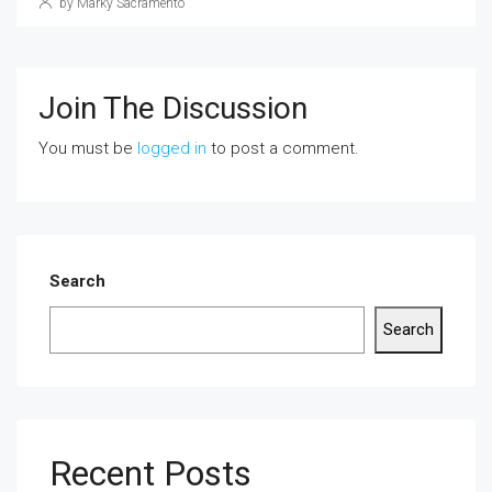
by Marky Sacramento
Join The Discussion
You must be
logged in
to post a comment.
Search
Search
Recent Posts