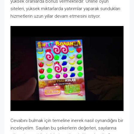
yüksek oranlarda bonus vermektedir. Online oyun
siteleri, yüksek miktarlarda yatırımlar yaparak sundukları
hizmetlerin uzun yıllar devam etmesini istiyor.
Cevabını bulmak için temeline inerek nasıl oynandığını bir
inceleyelim. Sayılan bu şekerlerin değerleri, sayılarına