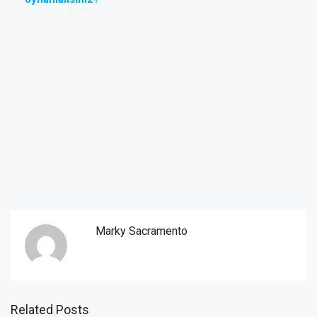
Marky Sacramento
Related Posts