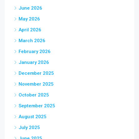
June 2026
May 2026
April 2026
March 2026
February 2026
January 2026
December 2025
November 2025
October 2025
September 2025
August 2025
July 2025
June 2025