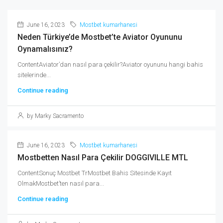
June 16, 2023
Mostbet kumarhanesi
Neden Türkiye’de Mostbet’te Aviator Oyununu
Oynamalısınız?
ContentAviator’dan nasıl para çekilir?Aviator oyununu hangi bahis
sitelerinde...
Continue reading
by Marky Sacramento
June 16, 2023
Mostbet kumarhanesi
Mostbetten Nasıl Para Çekilir DOGGIVILLE MTL
ContentSonuç Mostbet TrMostbet Bahis Sitesinde Kayıt
OlmakMostbet’ten nasıl para...
Continue reading