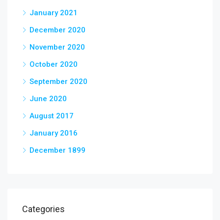
January 2021
December 2020
November 2020
October 2020
September 2020
June 2020
August 2017
January 2016
December 1899
Categories