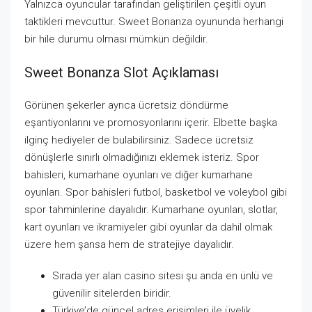
Yalnızca oyuncular tarafından geliştirilen çeşitli oyun
taktikleri mevcuttur. Sweet Bonanza oyununda herhangi
bir hile durumu olması mümkün değildir.
Sweet Bonanza Slot Açıklaması
Görünen şekerler ayrıca ücretsiz döndürme
eşantiyonlarını ve promosyonlarını içerir. Elbette başka
ilginç hediyeler de bulabilirsiniz. Sadece ücretsiz
dönüşlerle sınırlı olmadığınızı eklemek isteriz. Spor
bahisleri, kumarhane oyunları ve diğer kumarhane
oyunları. Spor bahisleri futbol, basketbol ve voleybol gibi
spor tahminlerine dayalıdır. Kumarhane oyunları, slotlar,
kart oyunları ve ikramiyeler gibi oyunlar da dahil olmak
üzere hem şansa hem de stratejiye dayalıdır.
Sırada yer alan casino sitesi şu anda en ünlü ve
güvenilir sitelerden biridir.
Türkiye’de güncel adres erişimleri ile üyelik