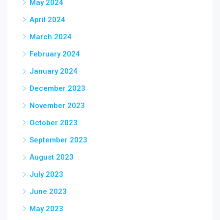
May 2024
April 2024
March 2024
February 2024
January 2024
December 2023
November 2023
October 2023
September 2023
August 2023
July 2023
June 2023
May 2023