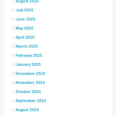
August 2025
July 2025
June 2025
May 2025
April 2025
March 2025
February 2025
January 2025
December 2024
November 2024
October 2024
September 2024
August 2024