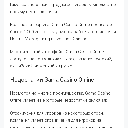
Гама казино онлайн предлагает игрокам множество
преимуществ, включая:
Большой выбор игр. Gama Casino Online предлагает
более 1 000 игр от ведущих разработчиков, включая
NetEnt, Microgaming и Evolution Gaming.
Многоязычный интерфейс. Gama Casino Online
доступен на нескольких языках, включая русский,
английский, немецкий и другие.
Недостатки Gama Casino Online
Несмотря на многие преимущества, Gama Casino
Online имеет и некоторые недостатки, включая:
Ограничения для игроков из некоторых стран.
Компания имеет ограничения для игроков из
некоторых стран, поэтому игроки из этих стран не