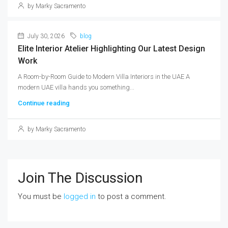
by Marky Sacramento
July 30, 2026
blog
Elite Interior Atelier Highlighting Our Latest Design
Work
A Room-by-Room Guide to Modern Villa Interiors in the UAE A
modern UAE villa hands you something...
Continue reading
by Marky Sacramento
Join The Discussion
You must be
logged in
to post a comment.