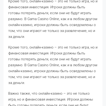
Кроме того, онлайн-казино – это не только игра, но и
финансовая инвестиция. Игроки должны быть
готовы потерять деньги, если они не будут играть
разумно. В Gama Casino Online, как и в любом другом
онлайн-казино, игроки должны быть осведомлены о
том, что они играют не только за развлечение, но и
за деньги.
Кроме того, онлайн-казино – это не только игра, но и
финансовая инвестиция. Игроки должны быть
готовы потерять деньги, если они не будут играть
разумно. В Gama Casino Online, как и в любом другом
онлайн-казино, игроки должны быть осведомлены о
том, что они играют не только за развлечение, но и
за деньги.
Важно также, что онлайн-казино – это не только
игра, но и финансовая инвестиция. Игроки должны
быть готовы потерять деньги, если они не будут