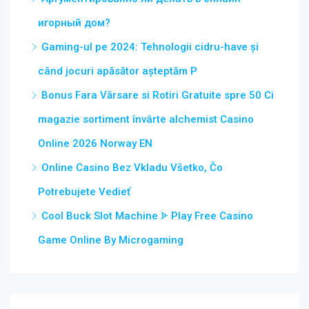
игорный дом?
Gaming-ul pe 2024: Tehnologii cidru-have și
când jocuri apăsător așteptăm P
Bonus Fara Vărsare si Rotiri Gratuite spre 50 Ci
magazie sortiment învârte alchemist Casino
Online 2026 Norway EN
Online Casino Bez Vkladu Všetko, Čo
Potrebujete Vedieť
Cool Buck Slot Machine ᗎ Play Free Casino
Game Online By Microgaming