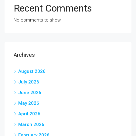
Recent Comments
No comments to show.
Archives
August 2026
July 2026
June 2026
May 2026
April 2026
March 2026
February 2026