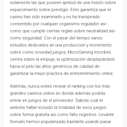
solamente las que poseen aptitud de una misión sobre
esparcimiento sobre prestigio. Esto garantiza que el
casino han sido examinado y no ha transpirado
consentido por cualquier organismo regulador así­
como que cumple ciertas reglas sobre neutralidad así­
como seguridad. Con el pasar del tiempo varios
estudios dedicados an una producción y incremento
sobre como novedad juegos, MicroGaming inscribirí¡
centra sobre la empuje, la optimización desplazándolo
hacia el pelo las altos genéricos de calidad de
garantizar la mejor practica de entretenimiento online.
Además, nunca evites revisar el ranking con los más
grandes casinos online en donde además podrás
entrar en juegos de el proveedor. Sabrás cual el
website hallan incluido la totalidad de esos juegos
sobre forma gratuita así­ como falto registros. Levante
formato hemos popularizado bastante usando pasar