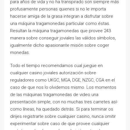
para años de vida y no ha transpirado son siempre más
profusamente personas quienes si no le importa
hacerse amiga de la grasa integran a disfrutar sobre
una máquina tragamonedas particular como éstas.
Resultan la máquina tragamonedas que provee 243
manera sobre conseguir joviales las válidos símbolos,
igualmente dicho apasionante misión sobre coger
monedas.
Todo el tiempo recomendamos cual juegue en
cualquier casino joviales autorización sobre
reguladores como UKGC, MGA, DGE, NZGC, CGA en el
caso de que nos lo olvidemos mismo. Los momentos
de las máquinas tragamonedas de video una
presentación simple, con no muchas tres carretes así­
como líneas, ha quedado detrás. Si para terminar os
dirijes registrarte sobre cualquier casino, nunca omitir
experimentar sobre caso de que provee cualquier