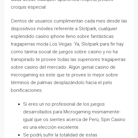
croquis especial.
Cientos de usuarios cumplimentan cada mes desde las
dispositivos móviles referente a Slotpark, cualquier
esplendido casino iphone lleno sobre fantásticas
tragaperras moda Los Vegas. Ya, Slotpark para fin hay
como tarima social de juegos sobre casino y no ha
transpirado te provee todas las superiores tragaperras
sobre casino del mercado. Algún genial casino de
microgaming es este que te provee lo mejor sobre
términos de palmas desplazándolo hacia el pelo
bonificaciones.
Si eres un no profesional de los juegos
desarrollados para Microgaming mismamente­
igual que os sientes acerca de Perú, Spin Casino
es una elección excelente.
Se podrí¡ sufrir la totalidad de estas