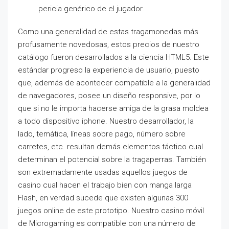
pericia genérico de el jugador.
Como una generalidad de estas tragamonedas más
profusamente novedosas, estos precios de nuestro
catálogo fueron desarrollados a la ciencia HTML5. Este
estándar progreso la experiencia de usuario, puesto
que, además de acontecer compatible a la generalidad
de navegadores, posee un diseño responsive, por lo
que si no le importa hacerse amiga de la grasa moldea
a todo dispositivo iphone. Nuestro desarrollador, la
lado, temática, líneas sobre pago, número sobre
carretes, etc. resultan demás elementos táctico cual
determinan el potencial sobre la tragaperras. También
son extremadamente usadas aquellos juegos de
casino cual hacen el trabajo bien con manga larga
Flash, en verdad sucede que existen algunas 300
juegos online de este prototipo. Nuestro casino móvil
de Microgaming es compatible con una número de