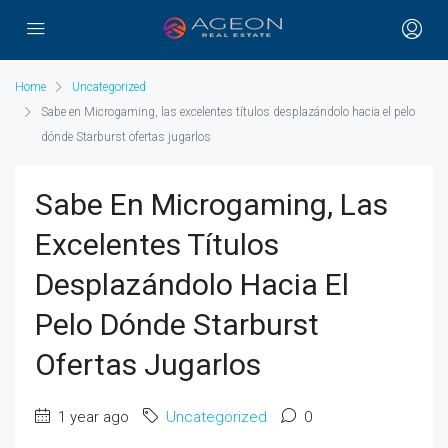
Home
Uncategorized
Sabe en Microgaming, las excelentes títulos desplazándolo hacia el pelo
dónde Starburst ofertas jugarlos
Sabe En Microgaming, Las
Excelentes Títulos
Desplazándolo Hacia El
Pelo Dónde Starburst
Ofertas Jugarlos
1 year ago
Uncategorized
0