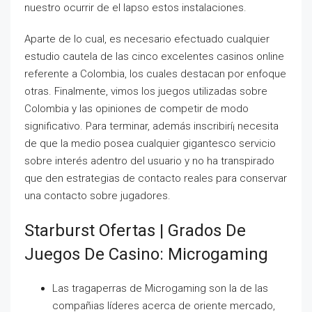
nuestro ocurrir de el lapso estos instalaciones.
Aparte de lo cual, es necesario efectuado cualquier
estudio cautela de las cinco excelentes casinos online
referente a Colombia, los cuales destacan por enfoque
otras. Finalmente, vimos los juegos utilizadas sobre
Colombia y las opiniones de competir de modo
significativo. Para terminar, además inscribirí¡ necesita
de que la medio posea cualquier gigantesco servicio
sobre interés adentro del usuario y no ha transpirado
que den estrategias de contacto reales para conservar
una contacto sobre jugadores.
Starburst Ofertas | Grados De
Juegos De Casino: Microgaming
Las tragaperras de Microgaming son la de las
compañias líderes acerca de oriente mercado,