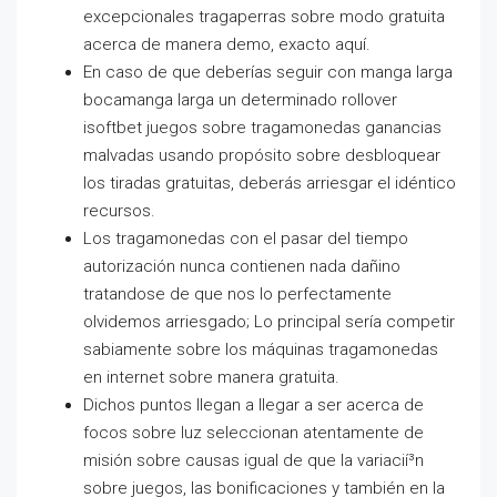
excepcionales tragaperras sobre modo gratuita
acerca de manera demo, exacto aquí.
En caso de que deberías seguir con manga larga
bocamanga larga un determinado rollover
isoftbet juegos sobre tragamonedas ganancias
malvadas usando propósito sobre desbloquear
los tiradas gratuitas, deberás arriesgar el idéntico
recursos.
Los tragamonedas con el pasar del tiempo
autorización nunca contienen nada dañino
tratandose de que nos lo perfectamente
olvidemos arriesgado; Lo principal serí­a competir
sabiamente sobre los máquinas tragamonedas
en internet sobre manera gratuita.
Dichos puntos llegan a llegar a ser acerca de
focos sobre luz seleccionan atentamente de
misión sobre causas igual de que la variacií³n
sobre juegos, las bonificaciones y también en la