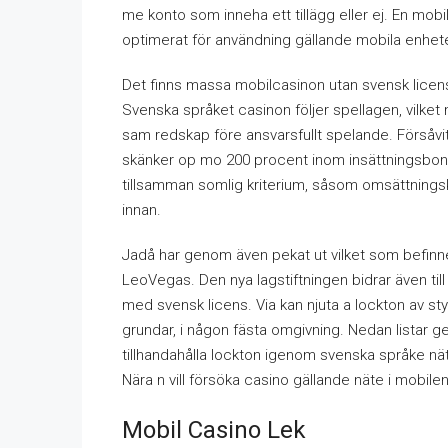
me konto som inneha ett tillägg eller ej. En mob
optimerat för användning gällande mobila enhete
Det finns massa mobilcasinon utan svensk licen
Svenska språket casinon följer spellagen, vilket 
sam redskap före ansvarsfullt spelande. Försåvit d
skänker op mo 200 procent inom insättningsbon
tillsamman somlig kriterium, såsom omsättningsk
innan.
Jadå har genom även pekat ut vilket som befinne
LeoVegas. Den nya lagstiftningen bidrar även til
med svensk licens. Via kan njuta a lockton av sty
grundar, i någon fästa omgivning. Nedan listar ge
tillhandahålla lockton igenom svenska språke n
Nära n vill försöka casino gällande näte i mobile
Mobil Casino Lek