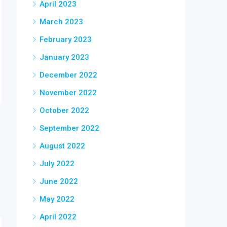
April 2023
March 2023
February 2023
January 2023
December 2022
November 2022
October 2022
September 2022
August 2022
July 2022
June 2022
May 2022
April 2022