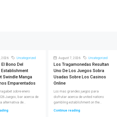
, 2026
Uncategorized
August 7, 2026
Uncategorized
 El Bono Del
Los Tragamonedas Resultan
 Establishment
Uno De Los Juegos Sobra
t Swindle Manga
Usadas Sobre Los Casinos
nos Emparentados
Online
ragabet sobre enero
Los mas grandes juegos para
026 Juegos, bar acerca de
disfrutar acerca de united nations
la alternativa de...
gambling establishment on the...
ading
Continue reading