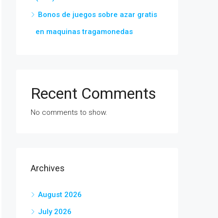
Bonos de juegos sobre azar gratis
en maquinas tragamonedas
Recent Comments
No comments to show.
Archives
August 2026
July 2026