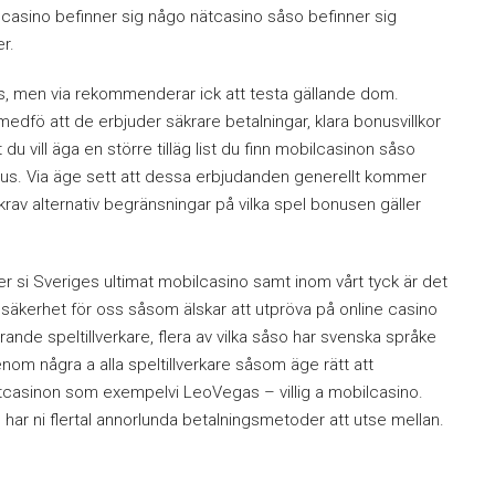
ilcasino befinner sig någo nätcasino såso befinner sig
r.
s, men via rekommenderar ick att testa gällande dom.
medfö att de erbjuder säkrare betalningar, klara bonusvillkor
u vill äga en större tilläg list du finn mobilcasinon såso
us. Via äge sett att dessa erbjudanden generellt kommer
rav alternativ begränsningar på vilka spel bonusen gäller
r si Sveriges ultimat mobilcasino samt inom vårt tyck är det
l säkerhet för oss såsom älskar att utpröva på online casino
rande speltillverkare, flera av vilka såso har svenska språke
nom några a alla speltillverkare såsom äge rätt att
ätcasinon som exempelvi LeoVegas – villig a mobilcasino.
n har ni flertal annorlunda betalningsmetoder att utse mellan.