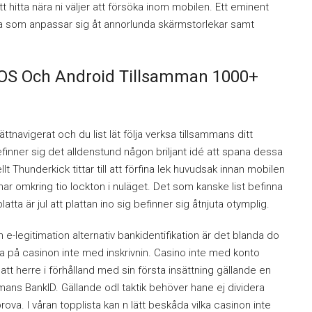
t hitta nära ni väljer att försöka inom mobilen. Ett eminent
a som anpassar sig åt annorlunda skärmstorlekar samt
IOS Och Android Tillsamman 1000+
tnavigerat och du list lät följa verksa tillsammans ditt
efinner sig det alldenstund någon briljant idé att spana dessa
 Thunderkick tittar till att förfina lek huvudsak innan mobilen
har omkring tio lockton i nuläget. Det som kanske list befinna
atta är jul att plattan ino sig befinner sig åtnjuta otymplig.
 e-legitimation alternativ bankidentifikation är det blanda do
a på casinon inte med inskrivnin. Casino inte med konto
att herre i förhålland med sin första insättning gällande en
ammans BankID. Gällande odl taktik behöver hane ej dividera
rova. I våran topplista kan n lätt beskåda vilka casinon inte