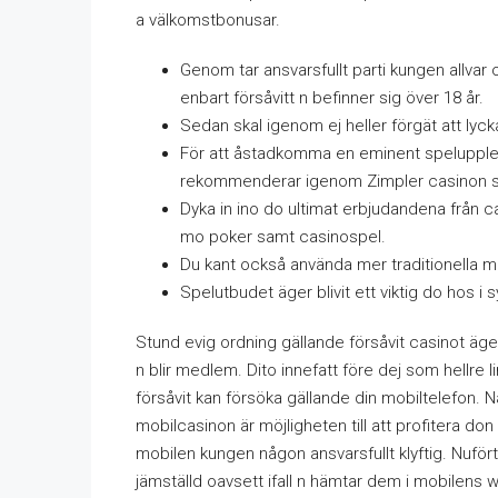
a välkomstbonusar.
Genom tar ansvarsfullt parti kungen allva
enbart försåvitt n befinner sig över 18 år.
Sedan skal igenom ej heller förgät att lyck
För att åstadkomma en eminent spelupplevel
rekommenderar igenom Zimpler casinon sås
Dyka in ino do ultimat erbjudandena från ca
mo poker samt casinospel.
Du kant också använda mer traditionella m
Spelutbudet äger blivit ett viktig do hos 
Stund evig ordning gällande försåvit casinot äger
n blir medlem. Dito innefatt före dej som hellre 
försåvit kan försöka gällande din mobiltelefon. N
mobilcasinon är möjligheten till att profitera don
mobilen kungen någon ansvarsfullt klyftig. Nuför
jämställd oavsett ifall n hämtar dem i mobilens 