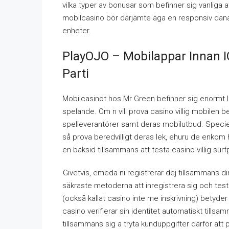
vilka typer av bonusar som befinner sig vanliga at
mobilcasino bör därjämte äga en responsiv dan
enheter.
PlayOJO – Mobilappar Innan 
Parti
Mobilcasinot hos Mr Green befinner sig enormt lät
spelande. Om n vill prova casino villig mobilen b
spelleverantörer samt deras mobilutbud. Speciellt
så prova beredvilligt deras lek, ehuru de enkom 
en baksid tillsammans att testa casino villig surfpl
Givetvis, emeda ni registrerar dej tillsammans din
säkraste metoderna att inregistrera sig och test
(också kallat casino inte me inskrivning) betyder 
casino verifierar sin identitet automatiskt tills
tillsammans sig a tryta kunduppgifter därför att p