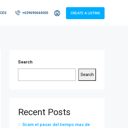
CES
+639690644000
CREATE A LISTING
Search
Search
Recent Posts
Scam el pasar del tiempo mas de