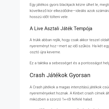
Egy játékos gyors blackjack kézre ülhet le, megt
következő kör elkezdődne—ideális azok számára,
hosszú időt tölteni vele.
A Live Asztali Játék Tempója
A trükk abban rejlik, hogy csak akkor teszel old
nyereményt hoz—mert az idő szűkös. Ha két egym
osztó újra keverne.
Ez a taktika a sebességet és a pontosságot hely
Crash Játékok Gyorsan
A Crash játékok a magas intenzitású játékok csúc
nyereményeket hoznak. A Kinbet crash címek álta
miközben a szorzó 1×-ről felfelé halad.