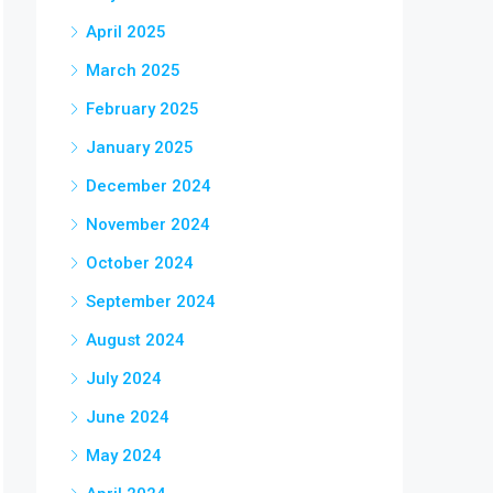
April 2025
March 2025
February 2025
January 2025
December 2024
November 2024
October 2024
September 2024
August 2024
July 2024
June 2024
May 2024