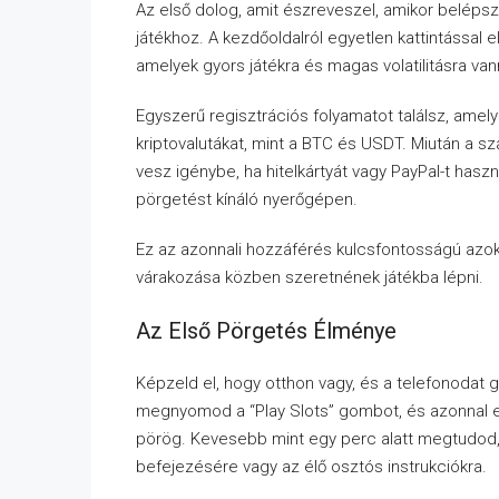
Az első dolog, amit észreveszel, amikor beléps
játékhoz. A kezdőoldalról egyetlen kattintássa
amelyek gyors játékra és magas volatilitásra van
Egyszerű regisztrációs folyamatot találsz, amely
kriptovalutákat, mint a BTC és USDT. Miután a 
vesz igénybe, ha hitelkártyát vagy PayPal-t has
pörgetést kínáló nyerőgépen.
Ez az azonnali hozzáférés kulcsfontosságú azok
várakozása közben szeretnének játékba lépni.
Az Első Pörgetés Élménye
Képzeld el, hogy otthon vagy, és a telefonodat
megnyomod a “Play Slots” gombot, és azonnal e
pörög. Kevesebb mint egy perc alatt megtudod,
befejezésére vagy az élő osztós instrukciókra.