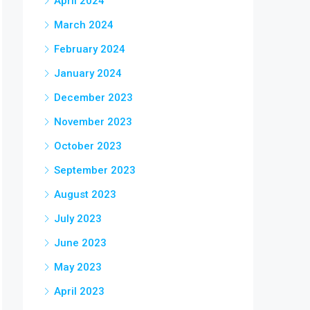
April 2024
March 2024
February 2024
January 2024
December 2023
November 2023
October 2023
September 2023
August 2023
July 2023
June 2023
May 2023
April 2023