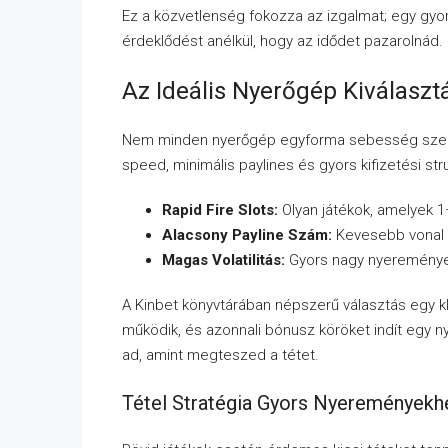
Ez a közvetlenség fokozza az izgalmat; egy gyo
érdeklődést anélkül, hogy az idődet pazarolnád.
Az Ideális Nyerőgép Kiválaszt
Nem minden nyerőgép egyforma sebesség szemp
speed, minimális paylines és gyors kifizetési stru
Rapid Fire Slots:
Olyan játékok, amelyek
Alacsony Payline Szám:
Kevesebb vonal 
Magas Volatilitás:
Gyors nagy nyeremények 
A Kinbet könyvtárában népszerű választás egy 
működik, és azonnali bónusz köröket indít egy n
ad, amint megteszed a tétet.
Tétel Stratégia Gyors Nyereményekh