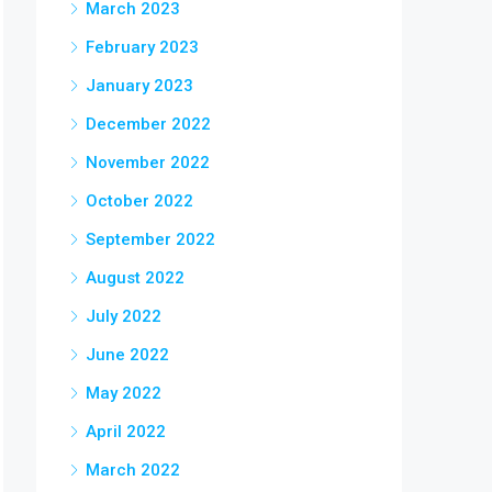
March 2023
February 2023
January 2023
December 2022
November 2022
October 2022
September 2022
August 2022
July 2022
June 2022
May 2022
April 2022
March 2022